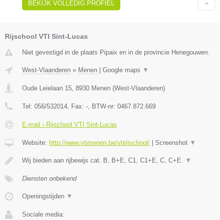
BEKIJK VOLLEDIG PROFIEL
Rijschool VTI Sint-Lucas
Niet gevestigd in de plaats Pipaix en in de provincie Henegouwen.
West-Vlaanderen
»
Menen
|
Google maps
▼
Oude Leielaan 15
,
8930
Menen
(
West-Vlaanderen
)
Tel:
056/532014
, Fax:
-
, BTW-nr:
0467.872.669
E-mail › Rijschool VTI Sint-Lucas
Website:
http://www.vtimenen.be/vtirijschool/
|
Screenshot
▼
Wij bieden aan rijbewijs cat. B, B+E, C1, C1+E, C, C+E.
▼
Diensten onbekend
Openingstijden
▼
Sociale media: