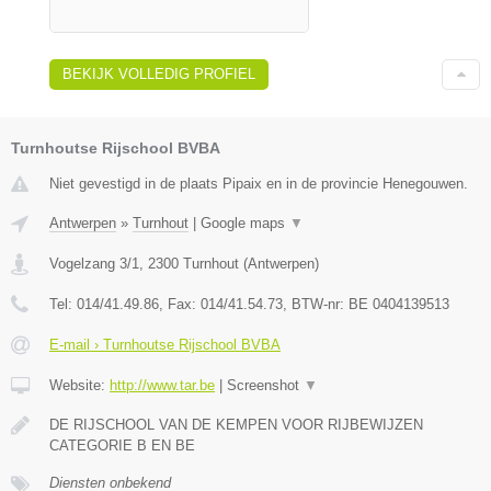
BEKIJK VOLLEDIG PROFIEL
Turnhoutse Rijschool BVBA
Niet gevestigd in de plaats Pipaix en in de provincie Henegouwen.
Antwerpen
»
Turnhout
|
Google maps
▼
Vogelzang 3/1
,
2300
Turnhout
(
Antwerpen
)
Tel:
014/41.49.86
, Fax:
014/41.54.73
, BTW-nr:
BE 0404139513
E-mail › Turnhoutse Rijschool BVBA
Website:
http://www.tar.be
|
Screenshot
▼
DE RIJSCHOOL VAN DE KEMPEN VOOR RIJBEWIJZEN
CATEGORIE B EN BE
Diensten onbekend