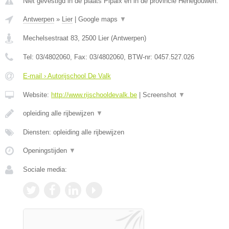
Niet gevestigd in de plaats Pipaix en in de provincie Henegouwen.
Antwerpen
»
Lier
|
Google maps
▼
Mechelsestraat 83
,
2500
Lier
(
Antwerpen
)
Tel:
03/4802060
, Fax:
03/4802060
, BTW-nr:
0457.527.026
E-mail › Autorijschool De Valk
Website:
http://www.rijschooldevalk.be
|
Screenshot
▼
opleiding alle rijbewijzen
▼
Diensten: opleiding alle rijbewijzen
Openingstijden
▼
Sociale media: