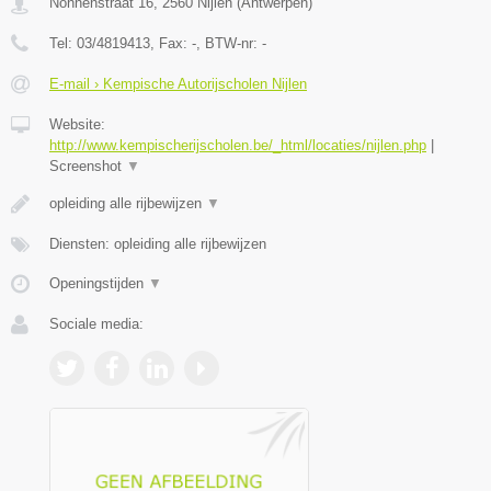
Nonnenstraat 16
,
2560
Nijlen
(
Antwerpen
)
Tel:
03/4819413
, Fax:
-
, BTW-nr:
-
E-mail › Kempische Autorijscholen Nijlen
Website:
http://www.kempischerijscholen.be/_html/locaties/nijlen.php
|
Screenshot
▼
opleiding alle rijbewijzen
▼
Diensten: opleiding alle rijbewijzen
Openingstijden
▼
Sociale media: