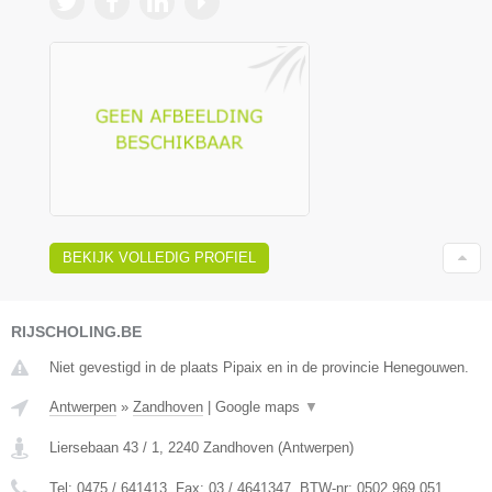
BEKIJK VOLLEDIG PROFIEL
RIJSCHOLING.BE
Niet gevestigd in de plaats Pipaix en in de provincie Henegouwen.
Antwerpen
»
Zandhoven
|
Google maps
▼
Liersebaan 43 / 1
,
2240
Zandhoven
(
Antwerpen
)
Tel:
0475 / 641413
, Fax:
03 / 4641347
, BTW-nr:
0502.969.051