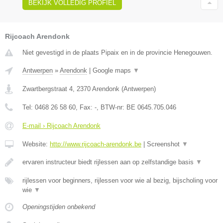
BEKIJK VOLLEDIG PROFIEL
Rijcoach Arendonk
Niet gevestigd in de plaats Pipaix en in de provincie Henegouwen.
Antwerpen
»
Arendonk
|
Google maps
▼
Zwartbergstraat 4
,
2370
Arendonk
(
Antwerpen
)
Tel:
0468 26 58 60
, Fax:
-
, BTW-nr:
BE 0645.705.046
E-mail › Rijcoach Arendonk
Website:
http://www.rijcoach-arendonk.be
|
Screenshot
▼
ervaren instructeur biedt rijlessen aan op zelfstandige basis
▼
rijlessen voor beginners, rijlessen voor wie al bezig, bijscholing voor
wie
▼
Openingstijden onbekend