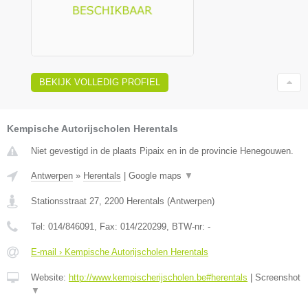
BEKIJK VOLLEDIG PROFIEL
Kempische Autorijscholen Herentals
Niet gevestigd in de plaats Pipaix en in de provincie Henegouwen.
Antwerpen
»
Herentals
|
Google maps
▼
Stationsstraat 27
,
2200
Herentals
(
Antwerpen
)
Tel:
014/846091
, Fax:
014/220299
, BTW-nr:
-
E-mail › Kempische Autorijscholen Herentals
Website:
http://www.kempischerijscholen.be#herentals
|
Screenshot
▼