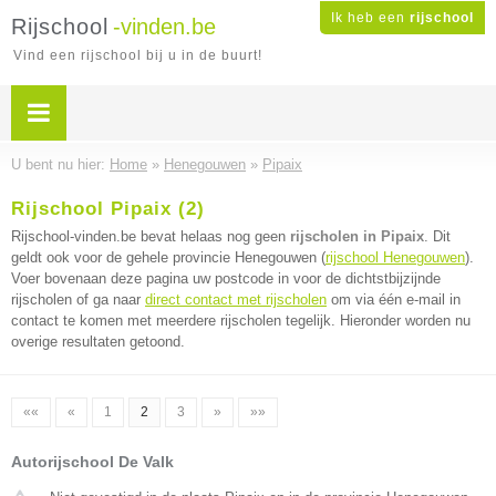
Ik heb een
rijschool
Rijschool
-vinden.be
Vind een rijschool bij u in de buurt!
U bent nu hier:
Home
»
Henegouwen
»
Pipaix
Rijschool Pipaix (2)
Rijschool-vinden.be bevat helaas nog geen
rijscholen in Pipaix
. Dit
geldt ook voor de gehele provincie Henegouwen (
rijschool Henegouwen
).
Voer bovenaan deze pagina uw postcode in voor de dichtstbijzijnde
rijscholen of ga naar
direct contact met rijscholen
om via één e-mail in
contact te komen met meerdere rijscholen tegelijk. Hieronder worden nu
overige resultaten getoond.
««
«
1
2
3
»
»»
Autorijschool De Valk