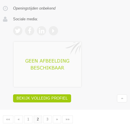
Openingstijden onbekend
Sociale media:
BEKIJK VOLLEDIG PROFIEL
««
«
1
2
3
»
»»