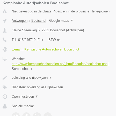
Kempische Autorijscholen Booischot
Niet gevestigd in de plaats Pipaix en in de provincie Henegouwen.
Antwerpen
»
Booischot
|
Google maps
▼
Kleine Steenweg 6
,
2221
Booischot
(
Antwerpen
)
Tel:
015/246710
, Fax:
-
, BTW-nr:
-
E-mail › Kempische Autorijscholen Booischot
Website:
http://www.kempischerijscholen.be/_html/locaties/booischot.php
|
Screenshot
▼
opleiding alle rijbewijzen
▼
Diensten: opleiding alle rijbewijzen
Openingstijden
▼
Sociale media: