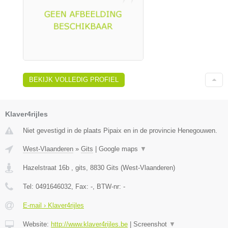
BEKIJK VOLLEDIG PROFIEL
Klaver4rijles
Niet gevestigd in de plaats Pipaix en in de provincie Henegouwen.
West-Vlaanderen
»
Gits
|
Google maps
▼
Hazelstraat 16b , gits
,
8830
Gits
(
West-Vlaanderen
)
Tel:
0491646032
, Fax:
-
, BTW-nr:
-
E-mail › Klaver4rijles
Website:
http://www.klaver4rijles.be
|
Screenshot
▼