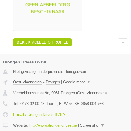
BEKIJK VOLLEDIG PROFIEL
Drongen Drives BVBA
Niet gevestigd in de provincie Henegouwen.
Oost-Vlaanderen
»
Drongen
|
Google maps
▼
Vierhekkensstraat 9a
,
9031
Drongen
(
Oost-Vlaanderen
)
Tel:
0478 92 00 48
, Fax:
-
, BTW-nr:
BE 0658.904.766
E-mail › Drongen Drives BVBA
Website:
http://www.drongendrives.be
|
Screenshot
▼