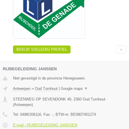
BEKIJK VOLLEDIG PROFIEL
RIJBEGELEIDING JANSSEN
Niet gevestigd in de provincie Henegouwen.
Antwerpen
»
Oud Turnhout
|
Google maps
▼
STEENWEG OP SEVENDONK 49
,
2360
Oud Turnhout
(
Antwerpen
)
Tel:
0498/206116
, Fax:
-
, BTW-nr:
BE0807401274
E-mail › RIJBEGELEIDING JANSSEN