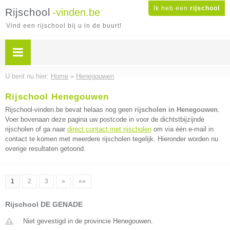
Ik heb een
rijschool
Rijschool
-vinden.be
Vind een rijschool bij u in de buurt!
U bent nu hier:
Home
»
Henegouwen
Rijschool Henegouwen
Rijschool-vinden.be bevat helaas nog geen
rijscholen in Henegouwen
.
Voer bovenaan deze pagina uw postcode in voor de dichtstbijzijnde
rijscholen of ga naar
direct contact met rijscholen
om via één e-mail in
contact te komen met meerdere rijscholen tegelijk. Hieronder worden nu
overige resultaten getoond.
1
2
3
»
»»
Rijschool DE GENADE
Niet gevestigd in de provincie Henegouwen.