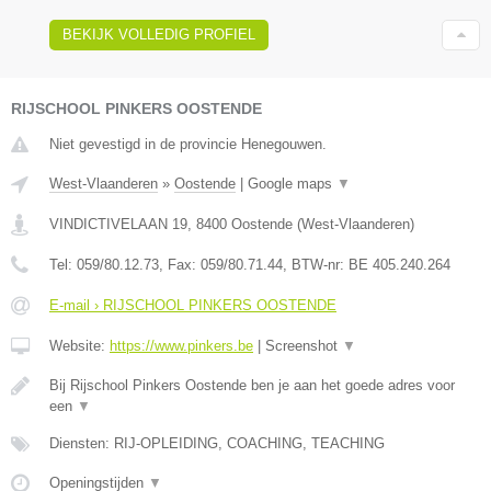
BEKIJK VOLLEDIG PROFIEL
RIJSCHOOL PINKERS OOSTENDE
Niet gevestigd in de provincie Henegouwen.
West-Vlaanderen
»
Oostende
|
Google maps
▼
VINDICTIVELAAN 19
,
8400
Oostende
(
West-Vlaanderen
)
Tel:
059/80.12.73
, Fax:
059/80.71.44
, BTW-nr:
BE 405.240.264
E-mail › RIJSCHOOL PINKERS OOSTENDE
Website:
https://www.pinkers.be
|
Screenshot
▼
Bij Rijschool Pinkers Oostende ben je aan het goede adres voor
een
▼
Diensten: RIJ-OPLEIDING, COACHING, TEACHING
Openingstijden
▼