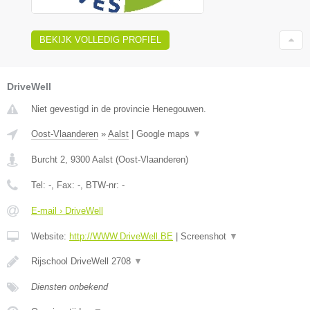
BEKIJK VOLLEDIG PROFIEL
DriveWell
Niet gevestigd in de provincie Henegouwen.
Oost-Vlaanderen
»
Aalst
|
Google maps
▼
Burcht 2
,
9300
Aalst
(
Oost-Vlaanderen
)
Tel:
-
, Fax:
-
, BTW-nr:
-
E-mail › DriveWell
Website:
http://WWW.DriveWell.BE
|
Screenshot
▼
Rijschool DriveWell 2708
▼
Diensten onbekend