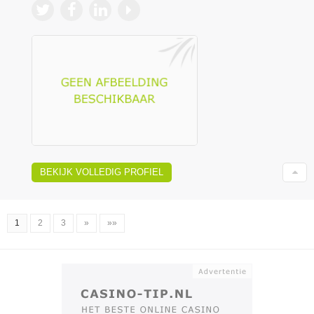
BEKIJK VOLLEDIG PROFIEL
1
2
3
»
»»