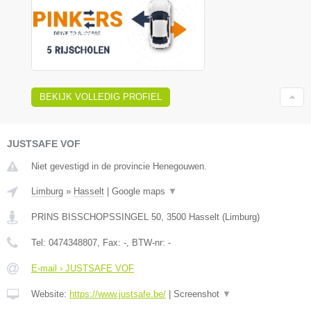
BEKIJK VOLLEDIG PROFIEL
JUSTSAFE VOF
Niet gevestigd in de provincie Henegouwen.
Limburg
»
Hasselt
|
Google maps
▼
PRINS BISSCHOPSSINGEL 50
,
3500
Hasselt
(
Limburg
)
Tel:
0474348807
, Fax:
-
, BTW-nr:
-
E-mail › JUSTSAFE VOF
Website:
https://www.justsafe.be/
|
Screenshot
▼