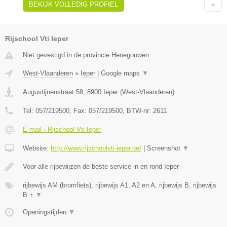
BEKIJK VOLLEDIG PROFIEL
Rijschool Vti Ieper
Niet gevestigd in de provincie Henegouwen.
West-Vlaanderen
»
Ieper
|
Google maps
▼
Augustijnenstraat 58
,
8900
Ieper
(
West-Vlaanderen
)
Tel:
057/219500
, Fax:
057/219500
, BTW-nr:
2611
E-mail › Rijschool Vti Ieper
Website:
http://www.rijschoolvti-ieper.be/
|
Screenshot
▼
Voor alle rijbewijzen de beste service in en rond Ieper
rijbewijs AM (bromfiets), rijbewijs A1, A2 en A, rijbewijs B, rijbewijs
B +
▼
Openingstijden
▼