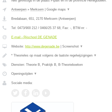
Niet gevestigd in de plaats Pipaix en in de provincie Henegouwen.
Antwerpen
»
Merksem
|
Google maps
▼
Bredabaan, 651
,
2170
Merksem
(
Antwerpen
)
Tel:
0473/900 212 / 0466/25 37 68
, Fax:
-
, BTW-nr:
-
E-mail › Rijschool DE GENADE
Website:
http://www.degenade.be
|
Screenshot
▼
* Theorieles op maat volgens de laatste regelwijzigingen
▼
Diensten: Theorie B, Praktijk B, B-Theorieboeken
Openingstijden
▼
Sociale media: