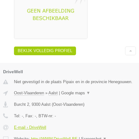
BEKIJK VOLLEDIG PROFIEL
DriveWell
Niet gevestigd in de plaats Pipaix en in de provincie Henegouwen.
Oost-Vlaanderen
»
Aalst
|
Google maps
▼
Burcht 2
,
9300
Aalst
(
Oost-Vlaanderen
)
Tel:
-
, Fax:
-
, BTW-nr:
-
E-mail › DriveWell
Website:
http://WWW.DriveWell.BE
|
Screenshot
▼