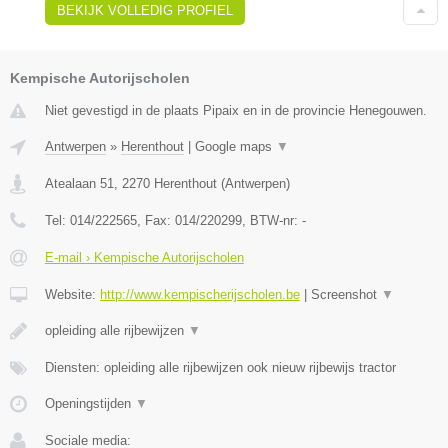
BEKIJK VOLLEDIG PROFIEL
Kempische Autorijscholen
Niet gevestigd in de plaats Pipaix en in de provincie Henegouwen.
Antwerpen
»
Herenthout
|
Google maps
▼
Atealaan 51
,
2270
Herenthout
(
Antwerpen
)
Tel:
014/222565
, Fax:
014/220299
, BTW-nr:
-
E-mail › Kempische Autorijscholen
Website:
http://www.kempischerijscholen.be
|
Screenshot
▼
opleiding alle rijbewijzen
▼
Diensten: opleiding alle rijbewijzen ook nieuw rijbewijs tractor
Openingstijden
▼
Sociale media: