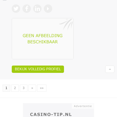
BEKIJK VOLLEDIG PROFIEL
1
2
3
»
»»