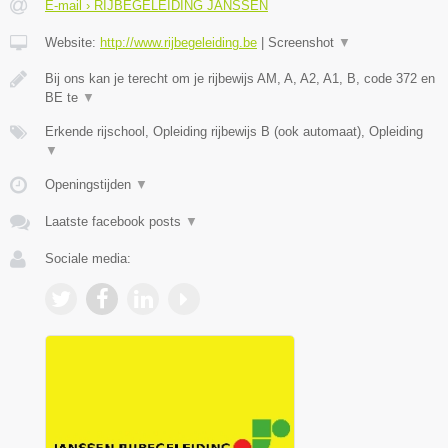
E-mail › RIJBEGELEIDING JANSSEN
Website:
http://www.rijbegeleiding.be
|
Screenshot
▼
Bij ons kan je terecht om je rijbewijs AM, A, A2, A1, B, code 372 en
BE te
▼
Erkende rijschool, Opleiding rijbewijs B (ook automaat), Opleiding
▼
Openingstijden
▼
Laatste facebook posts
▼
Sociale media: