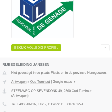
BEKIJK VOLLEDIG PROFIEL
RIJBEGELEIDING JANSSEN
Niet gevestigd in de plaats Pipaix en in de provincie Henegouwen.
Antwerpen
»
Oud Turnhout
|
Google maps
▼
STEENWEG OP SEVENDONK 49
,
2360
Oud Turnhout
(
Antwerpen
)
Tel:
0498/206116
, Fax:
-
, BTW-nr:
BE0807401274