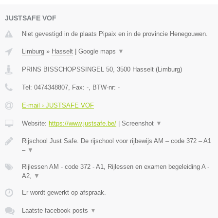
JUSTSAFE VOF
Niet gevestigd in de plaats Pipaix en in de provincie Henegouwen.
Limburg
»
Hasselt
|
Google maps
▼
PRINS BISSCHOPSSINGEL 50
,
3500
Hasselt
(
Limburg
)
Tel:
0474348807
, Fax:
-
, BTW-nr:
-
E-mail › JUSTSAFE VOF
Website:
https://www.justsafe.be/
|
Screenshot
▼
Rijschool Just Safe. De rijschool voor rijbewijs AM – code 372 – A1
–
▼
Rijlessen AM - code 372 - A1, Rijlessen en examen begeleiding A -
A2,
▼
Er wordt gewerkt op afspraak.
Laatste facebook posts
▼