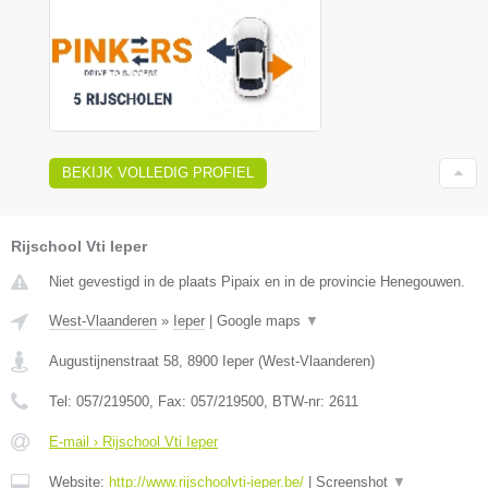
BEKIJK VOLLEDIG PROFIEL
Rijschool Vti Ieper
Niet gevestigd in de plaats Pipaix en in de provincie Henegouwen.
West-Vlaanderen
»
Ieper
|
Google maps
▼
Augustijnenstraat 58
,
8900
Ieper
(
West-Vlaanderen
)
Tel:
057/219500
, Fax:
057/219500
, BTW-nr:
2611
E-mail › Rijschool Vti Ieper
Website:
http://www.rijschoolvti-ieper.be/
|
Screenshot
▼