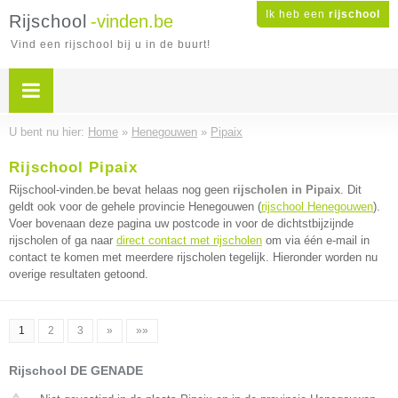
Ik heb een
rijschool
Rijschool
-vinden.be
Vind een rijschool bij u in de buurt!
U bent nu hier:
Home
»
Henegouwen
»
Pipaix
Rijschool Pipaix
Rijschool-vinden.be bevat helaas nog geen
rijscholen in Pipaix
. Dit
geldt ook voor de gehele provincie Henegouwen (
rijschool Henegouwen
).
Voer bovenaan deze pagina uw postcode in voor de dichtstbijzijnde
rijscholen of ga naar
direct contact met rijscholen
om via één e-mail in
contact te komen met meerdere rijscholen tegelijk. Hieronder worden nu
overige resultaten getoond.
1
2
3
»
»»
Rijschool DE GENADE