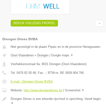
BEKIJK VOLLEDIG PROFIEL
Drongen Drives BVBA
Niet gevestigd in de plaats Pipaix en in de provincie Henegouwen.
Oost-Vlaanderen
»
Drongen
|
Google maps
▼
Vierhekkensstraat 9a
,
9031
Drongen
(
Oost-Vlaanderen
)
Tel:
0478 92 00 48
, Fax:
-
, BTW-nr:
BE 0658.904.766
E-mail › Drongen Drives BVBA
Website:
http://www.drongendrives.be
|
Screenshot
▼
Drongen Drives is een erkende rijschool in oprichting. Vanaf begin
▼