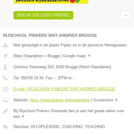
BEKIJK VOLLEDIG PROFIEL
RIJSCHOOL PINKERS SINT-ANDRIES BRUGGE
Niet gevestigd in de plaats Pipaix en in de provincie Henegouwen.
West-Vlaanderen
»
Brugge
|
Google maps
▼
Gistelse Steenweg 333
,
8200
Brugge
(
West-Vlaanderen
)
Tel:
050/39.33.34
, Fax:
-
, BTW-nr:
-
E-mail › RIJSCHOOL PINKERS SINT-ANDRIES BRUGGE
Website:
https://www.pinkers.be#sintandries
|
Screenshot
▼
Bij Rijschool Pinkers Oostende ben je aan het goede adres voor
een
▼
Diensten: RIJ-OPLEIDING, COACHING, TEACHING