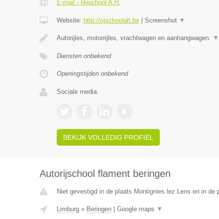
E-mail › Rijschool A.H.
Website:
http://rijschoolah.be
|
Screenshot
▼
Autorijles, motorrijles, vrachtwagen en aanhangwagen.
▼
Diensten onbekend
Openingstijden onbekend
Sociale media:
BEKIJK VOLLEDIG PROFIEL
Autorijschool flament beringen
Niet gevestigd in de plaats Montignies lez Lens en in de
Limburg
»
Beringen
|
Google maps
▼