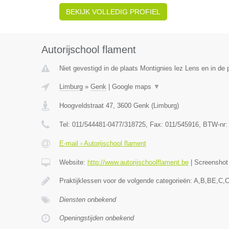
BEKIJK VOLLEDIG PROFIEL
Autorijschool flament
Niet gevestigd in de plaats Montignies lez Lens en in de
Limburg
»
Genk
|
Google maps
▼
Hoogveldstraat 47
,
3600
Genk
(
Limburg
)
Tel:
011/544481-0477/318725
, Fax:
011/545916
, BTW-nr
E-mail › Autorijschool flament
Website:
http://www.autorijschoolflament.be
|
Screensho
Praktijklessen voor de volgende categorieën: A,B,BE,C,
Diensten onbekend
Openingstijden onbekend