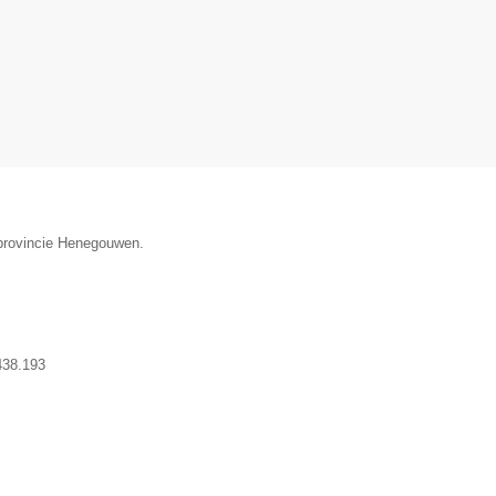
 provincie Henegouwen.
438.193
▼