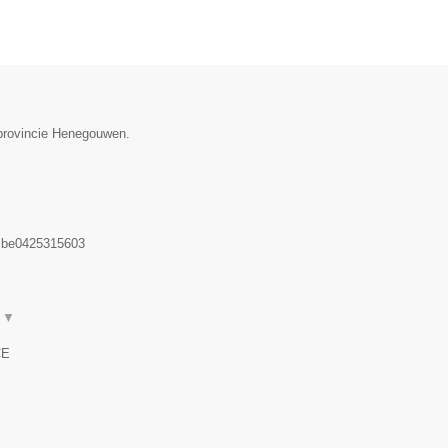
 provincie Henegouwen.
:
be0425315603
t
▼
CE