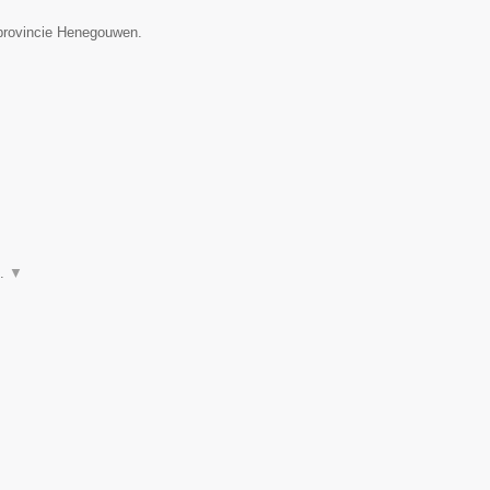
 provincie Henegouwen.
n.
▼