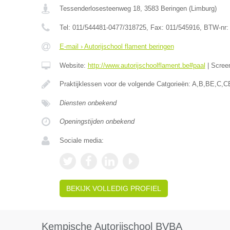
Tessenderlosesteenweg 18
,
3583
Beringen
(
Limburg
)
Tel:
011/544481-0477/318725
, Fax:
011/545916
, BTW-nr
E-mail › Autorijschool flament beringen
Website:
http://www.autorijschoolflament.be#paal
|
Scree
Praktijklessen voor de volgende Catgorieën: A,B,BE,C,C
Diensten onbekend
Openingstijden onbekend
Sociale media:
BEKIJK VOLLEDIG PROFIEL
Kempische Autorijschool BVBA