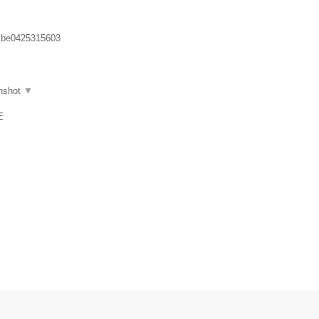
:
be0425315603
nshot
▼
E