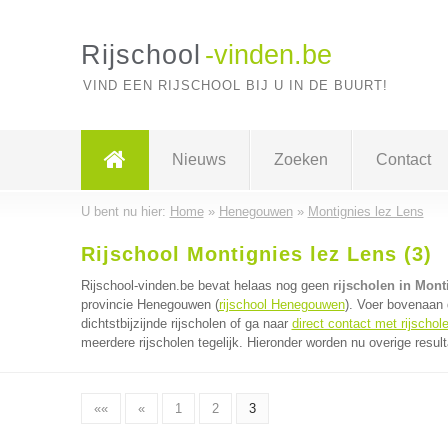
Rijschool
-vinden.be
VIND EEN RIJSCHOOL BIJ U IN DE BUURT!
Nieuws
Zoeken
Contact
U bent nu hier:
Home
»
Henegouwen
»
Montignies lez Lens
Rijschool Montignies lez Lens (3)
Rijschool-vinden.be bevat helaas nog geen
rijscholen in Mont
provincie Henegouwen (
rijschool Henegouwen
). Voer bovenaan 
dichtstbijzijnde rijscholen of ga naar
direct contact met rijschol
meerdere rijscholen tegelijk. Hieronder worden nu overige resul
««
«
1
2
3