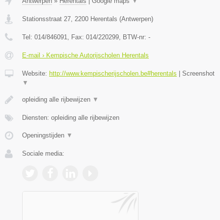
Antwerpen
»
Herentals
|
Google maps
▼
Stationsstraat 27
,
2200
Herentals
(
Antwerpen
)
Tel:
014/846091
, Fax:
014/220299
, BTW-nr:
-
E-mail › Kempische Autorijscholen Herentals
Website:
http://www.kempischerijscholen.be#herentals
|
Screenshot
▼
opleiding alle rijbewijzen
▼
Diensten: opleiding alle rijbewijzen
Openingstijden
▼
Sociale media: