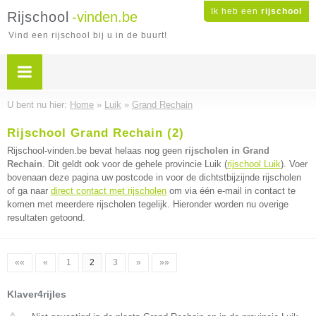
Ik heb een
rijschool
Rijschool
-vinden.be
Vind een rijschool bij u in de buurt!
U bent nu hier:
Home
»
Luik
»
Grand Rechain
Rijschool Grand Rechain (2)
Rijschool-vinden.be bevat helaas nog geen
rijscholen in Grand
Rechain
. Dit geldt ook voor de gehele provincie Luik (
rijschool Luik
). Voer
bovenaan deze pagina uw postcode in voor de dichtstbijzijnde rijscholen
of ga naar
direct contact met rijscholen
om via één e-mail in contact te
komen met meerdere rijscholen tegelijk. Hieronder worden nu overige
resultaten getoond.
««
«
1
2
3
»
»»
Klaver4rijles