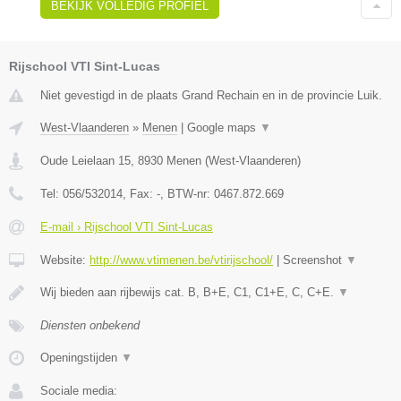
BEKIJK VOLLEDIG PROFIEL
Rijschool VTI Sint-Lucas
Niet gevestigd in de plaats Grand Rechain en in de provincie Luik.
West-Vlaanderen
»
Menen
|
Google maps
▼
Oude Leielaan 15
,
8930
Menen
(
West-Vlaanderen
)
Tel:
056/532014
, Fax:
-
, BTW-nr:
0467.872.669
E-mail › Rijschool VTI Sint-Lucas
Website:
http://www.vtimenen.be/vtirijschool/
|
Screenshot
▼
Wij bieden aan rijbewijs cat. B, B+E, C1, C1+E, C, C+E.
▼
Diensten onbekend
Openingstijden
▼
Sociale media: