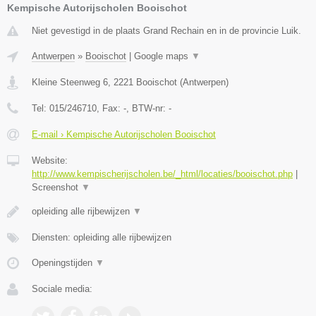
Kempische Autorijscholen Booischot
Niet gevestigd in de plaats Grand Rechain en in de provincie Luik.
Antwerpen
»
Booischot
|
Google maps
▼
Kleine Steenweg 6
,
2221
Booischot
(
Antwerpen
)
Tel:
015/246710
, Fax:
-
, BTW-nr:
-
E-mail › Kempische Autorijscholen Booischot
Website:
http://www.kempischerijscholen.be/_html/locaties/booischot.php
|
Screenshot
▼
opleiding alle rijbewijzen
▼
Diensten: opleiding alle rijbewijzen
Openingstijden
▼
Sociale media: