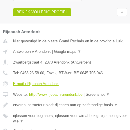
BEKIJK VOLLEDIG PROFIEL
Rijcoach Arendonk
Niet gevestigd in de plaats Grand Rechain en in de provincie Luik.
Antwerpen
»
Arendonk
|
Google maps
▼
Zwartbergstraat 4
,
2370
Arendonk
(
Antwerpen
)
Tel:
0468 26 58 60
, Fax:
-
, BTW-nr:
BE 0645.705.046
E-mail › Rijcoach Arendonk
Website:
http://www.rijcoach-arendonk.be
|
Screenshot
▼
ervaren instructeur biedt rijlessen aan op zelfstandige basis
▼
rijlessen voor beginners, rijlessen voor wie al bezig, bijscholing voor
wie
▼