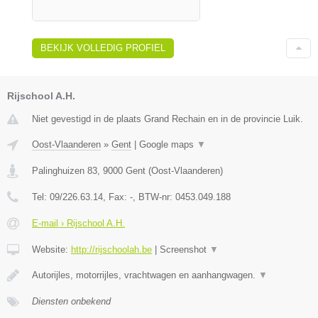
BEKIJK VOLLEDIG PROFIEL
Rijschool A.H.
Niet gevestigd in de plaats Grand Rechain en in de provincie Luik.
Oost-Vlaanderen
»
Gent
|
Google maps
▼
Palinghuizen 83
,
9000
Gent
(
Oost-Vlaanderen
)
Tel:
09/226.63.14
, Fax:
-
, BTW-nr:
0453.049.188
E-mail › Rijschool A.H.
Website:
http://rijschoolah.be
|
Screenshot
▼
Autorijles, motorrijles, vrachtwagen en aanhangwagen.
▼
Diensten onbekend