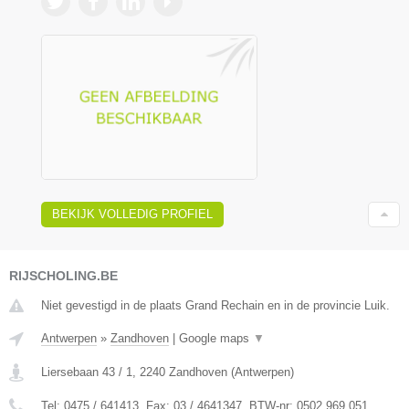
BEKIJK VOLLEDIG PROFIEL
RIJSCHOLING.BE
Niet gevestigd in de plaats Grand Rechain en in de provincie Luik.
Antwerpen
»
Zandhoven
|
Google maps
▼
Liersebaan 43 / 1
,
2240
Zandhoven
(
Antwerpen
)
Tel:
0475 / 641413
, Fax:
03 / 4641347
, BTW-nr:
0502.969.051