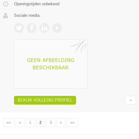
Openingstijden onbekend
Sociale media:
BEKIJK VOLLEDIG PROFIEL
««
«
1
2
3
»
»»