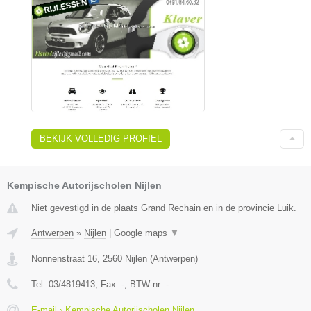
BEKIJK VOLLEDIG PROFIEL
Kempische Autorijscholen Nijlen
Niet gevestigd in de plaats Grand Rechain en in de provincie Luik.
Antwerpen
»
Nijlen
|
Google maps
▼
Nonnenstraat 16
,
2560
Nijlen
(
Antwerpen
)
Tel:
03/4819413
, Fax:
-
, BTW-nr:
-
E-mail › Kempische Autorijscholen Nijlen