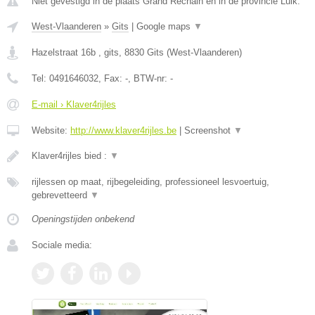
Niet gevestigd in de plaats Grand Rechain en in de provincie Luik.
West-Vlaanderen
»
Gits
|
Google maps
▼
Hazelstraat 16b , gits
,
8830
Gits
(
West-Vlaanderen
)
Tel:
0491646032
, Fax:
-
, BTW-nr:
-
E-mail › Klaver4rijles
Website:
http://www.klaver4rijles.be
|
Screenshot
▼
Klaver4rijles bied :
▼
rijlessen op maat, rijbegeleiding, professioneel lesvoertuig,
gebrevetteerd
▼
Openingstijden onbekend
Sociale media: