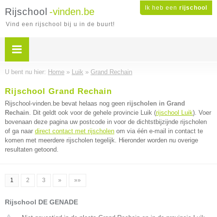
Ik heb een
rijschool
Rijschool
-vinden.be
Vind een rijschool bij u in de buurt!
U bent nu hier:
Home
»
Luik
»
Grand Rechain
Rijschool Grand Rechain
Rijschool-vinden.be bevat helaas nog geen
rijscholen in Grand
Rechain
. Dit geldt ook voor de gehele provincie Luik (
rijschool Luik
). Voer
bovenaan deze pagina uw postcode in voor de dichtstbijzijnde rijscholen
of ga naar
direct contact met rijscholen
om via één e-mail in contact te
komen met meerdere rijscholen tegelijk. Hieronder worden nu overige
resultaten getoond.
1
2
3
»
»»
Rijschool DE GENADE