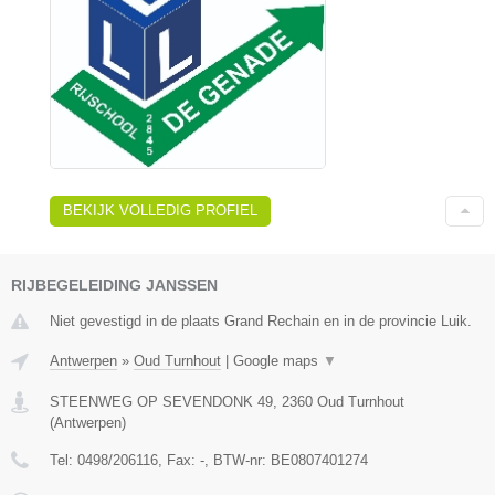
BEKIJK VOLLEDIG PROFIEL
RIJBEGELEIDING JANSSEN
Niet gevestigd in de plaats Grand Rechain en in de provincie Luik.
Antwerpen
»
Oud Turnhout
|
Google maps
▼
STEENWEG OP SEVENDONK 49
,
2360
Oud Turnhout
(
Antwerpen
)
Tel:
0498/206116
, Fax:
-
, BTW-nr:
BE0807401274