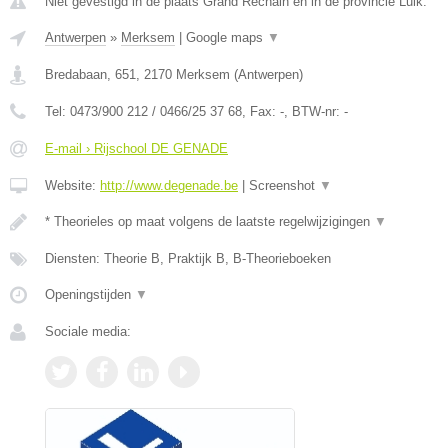
Niet gevestigd in de plaats Grand Rechain en in de provincie Luik.
Antwerpen
»
Merksem
|
Google maps
▼
Bredabaan, 651
,
2170
Merksem
(
Antwerpen
)
Tel:
0473/900 212 / 0466/25 37 68
, Fax:
-
, BTW-nr:
-
E-mail › Rijschool DE GENADE
Website:
http://www.degenade.be
|
Screenshot
▼
* Theorieles op maat volgens de laatste regelwijzigingen
▼
Diensten: Theorie B, Praktijk B, B-Theorieboeken
Openingstijden
▼
Sociale media: