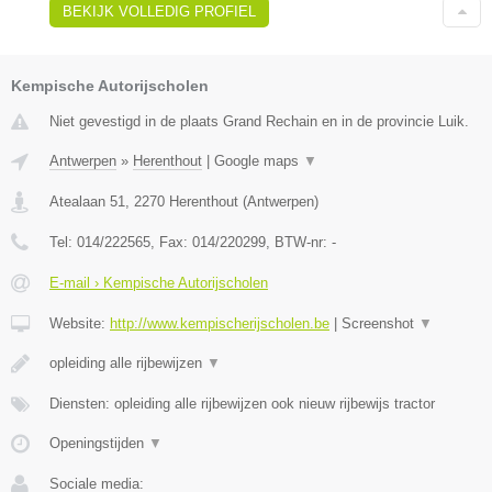
BEKIJK VOLLEDIG PROFIEL
Kempische Autorijscholen
Niet gevestigd in de plaats Grand Rechain en in de provincie Luik.
Antwerpen
»
Herenthout
|
Google maps
▼
Atealaan 51
,
2270
Herenthout
(
Antwerpen
)
Tel:
014/222565
, Fax:
014/220299
, BTW-nr:
-
E-mail › Kempische Autorijscholen
Website:
http://www.kempischerijscholen.be
|
Screenshot
▼
opleiding alle rijbewijzen
▼
Diensten: opleiding alle rijbewijzen ook nieuw rijbewijs tractor
Openingstijden
▼
Sociale media: