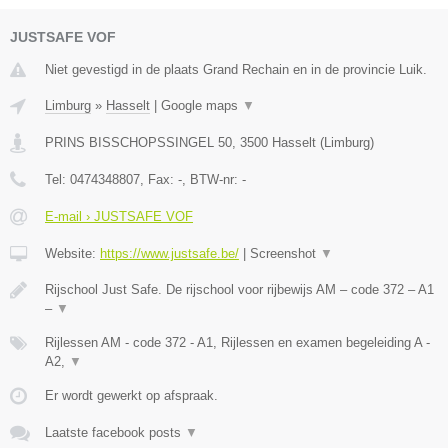
JUSTSAFE VOF
Niet gevestigd in de plaats Grand Rechain en in de provincie Luik.
Limburg
»
Hasselt
|
Google maps
▼
PRINS BISSCHOPSSINGEL 50
,
3500
Hasselt
(
Limburg
)
Tel:
0474348807
, Fax:
-
, BTW-nr:
-
E-mail › JUSTSAFE VOF
Website:
https://www.justsafe.be/
|
Screenshot
▼
Rijschool Just Safe. De rijschool voor rijbewijs AM – code 372 – A1
–
▼
Rijlessen AM - code 372 - A1, Rijlessen en examen begeleiding A -
A2,
▼
Er wordt gewerkt op afspraak.
Laatste facebook posts
▼