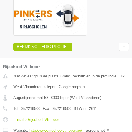
BEKIJK VOLLEDIG PROFIEL
Rijschool Vti Ieper
Niet gevestigd in de plaats Grand Rechain en in de provincie Luik.
West-Vlaanderen
»
Ieper
|
Google maps
▼
Augustijnenstraat 58
,
8900
Ieper
(
West-Vlaanderen
)
Tel:
057/219500
, Fax:
057/219500
, BTW-nr:
2611
E-mail › Rijschool Vti Ieper
Website:
http://www.rijschoolvti-ieper.be/
|
Screenshot
▼