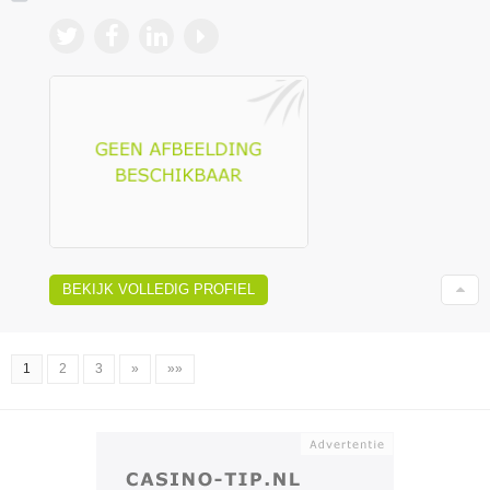
BEKIJK VOLLEDIG PROFIEL
1
2
3
»
»»