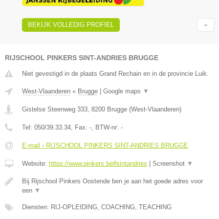
BEKIJK VOLLEDIG PROFIEL
RIJSCHOOL PINKERS SINT-ANDRIES BRUGGE
Niet gevestigd in de plaats Grand Rechain en in de provincie Luik.
West-Vlaanderen
»
Brugge
|
Google maps
▼
Gistelse Steenweg 333
,
8200
Brugge
(
West-Vlaanderen
)
Tel:
050/39.33.34
, Fax:
-
, BTW-nr:
-
E-mail › RIJSCHOOL PINKERS SINT-ANDRIES BRUGGE
Website:
https://www.pinkers.be#sintandries
|
Screenshot
▼
Bij Rijschool Pinkers Oostende ben je aan het goede adres voor
een
▼
Diensten: RIJ-OPLEIDING, COACHING, TEACHING