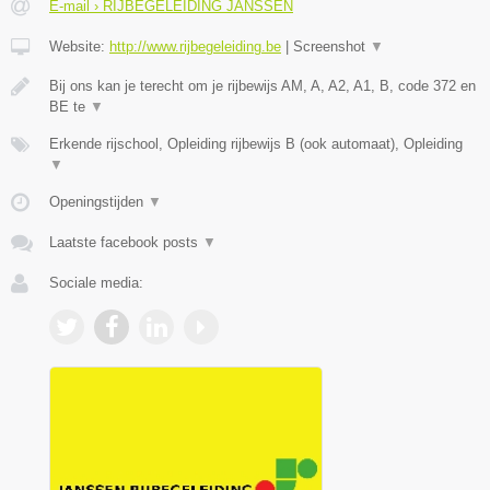
E-mail › RIJBEGELEIDING JANSSEN
Website:
http://www.rijbegeleiding.be
|
Screenshot
▼
Bij ons kan je terecht om je rijbewijs AM, A, A2, A1, B, code 372 en
BE te
▼
Erkende rijschool, Opleiding rijbewijs B (ook automaat), Opleiding
▼
Openingstijden
▼
Laatste facebook posts
▼
Sociale media: