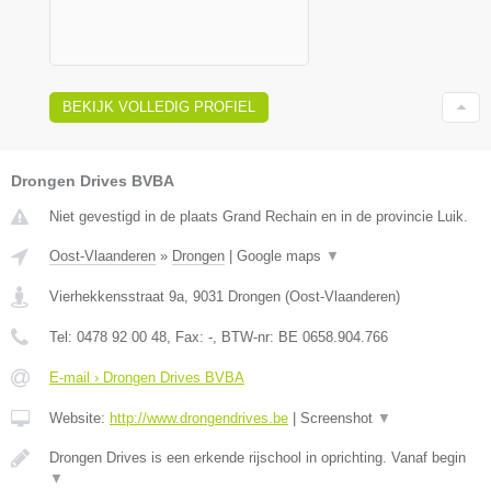
BEKIJK VOLLEDIG PROFIEL
Drongen Drives BVBA
Niet gevestigd in de plaats Grand Rechain en in de provincie Luik.
Oost-Vlaanderen
»
Drongen
|
Google maps
▼
Vierhekkensstraat 9a
,
9031
Drongen
(
Oost-Vlaanderen
)
Tel:
0478 92 00 48
, Fax:
-
, BTW-nr:
BE 0658.904.766
E-mail › Drongen Drives BVBA
Website:
http://www.drongendrives.be
|
Screenshot
▼
Drongen Drives is een erkende rijschool in oprichting. Vanaf begin
▼