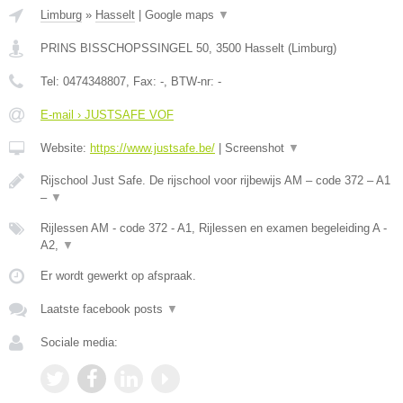
Limburg
»
Hasselt
|
Google maps
▼
PRINS BISSCHOPSSINGEL 50
,
3500
Hasselt
(
Limburg
)
Tel:
0474348807
, Fax:
-
, BTW-nr:
-
E-mail › JUSTSAFE VOF
Website:
https://www.justsafe.be/
|
Screenshot
▼
Rijschool Just Safe. De rijschool voor rijbewijs AM – code 372 – A1
–
▼
Rijlessen AM - code 372 - A1, Rijlessen en examen begeleiding A -
A2,
▼
Er wordt gewerkt op afspraak.
Laatste facebook posts
▼
Sociale media: