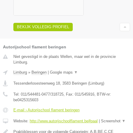
BEKIJK VOLLEDIG PROFIEL
Autorijschool flament beringen
Niet gevestigd in de plaats Wellen, maar wel in de provincie
Limburg.
Limburg
»
Beringen
|
Google maps
▼
Tessenderlosesteenweg 18
,
3583
Beringen
(
Limburg
)
Tel:
011/544481-0477/318725
, Fax:
011/545916
, BTW-nr:
be0425315603
E-mail › Autorijschool flament beringen
Website:
http://www.autorijschoolflament.be#paal
|
Screenshot
▼
Praktijklessen voor de volgende Catgorieën: A,B,BE,C,CE