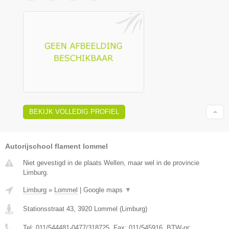
BEKIJK VOLLEDIG PROFIEL
Autorijschool flament lommel
Niet gevestigd in de plaats Wellen, maar wel in de provincie
Limburg.
Limburg
»
Lommel
|
Google maps
▼
Stationsstraat 43
,
3920
Lommel
(
Limburg
)
Tel:
011/544481-0477/318725
, Fax:
011/545916
, BTW-nr: