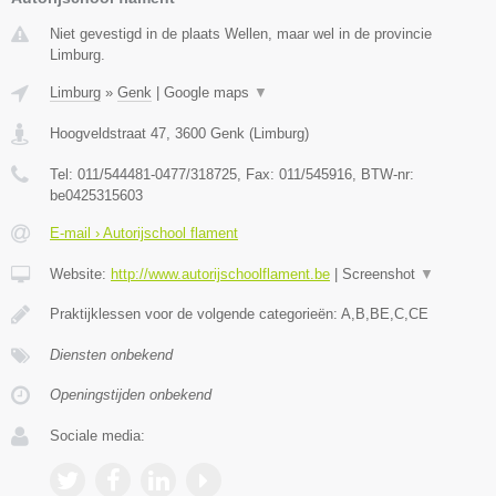
Niet gevestigd in de plaats Wellen, maar wel in de provincie
Limburg.
Limburg
»
Genk
|
Google maps
▼
Hoogveldstraat 47
,
3600
Genk
(
Limburg
)
Tel:
011/544481-0477/318725
, Fax:
011/545916
, BTW-nr:
be0425315603
E-mail › Autorijschool flament
Website:
http://www.autorijschoolflament.be
|
Screenshot
▼
Praktijklessen voor de volgende categorieën: A,B,BE,C,CE
Diensten onbekend
Openingstijden onbekend
Sociale media: