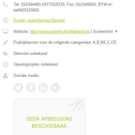
Tel:
011/544481-0477/318725
, Fax:
011/545916
, BTW-nr:
be0425315603
E-mail › Autorijschool flament
Website:
http://www.autorijschoolflament.be
|
Screenshot
▼
Praktijklessen voor de volgende categorieën: A,B,BE,C,CE
Diensten onbekend
Openingstijden onbekend
Sociale media: