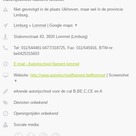
Niet gevestigd in de plaats Uikhoven, maar wel in de provincie
Limburg.
Limburg
»
Lommel
|
Google maps
▼
Stationsstraat 43
,
3920
Lommel
(
Limburg
)
Tel:
011/544481-0477/318725
, Fax:
011/545916
, BTW-nr:
be0425315603
E-mail › Autorijschool flament lommel
Website:
http://www.autorijschoolflament.be#lommel
|
Screenshot
▼
erkende autorijschool voor de cat B,BE,C,CE en A
Diensten onbekend
Openingstijden onbekend
Sociale media: