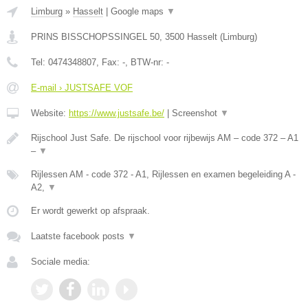
Limburg
»
Hasselt
|
Google maps
▼
PRINS BISSCHOPSSINGEL 50
,
3500
Hasselt
(
Limburg
)
Tel:
0474348807
, Fax:
-
, BTW-nr:
-
E-mail › JUSTSAFE VOF
Website:
https://www.justsafe.be/
|
Screenshot
▼
Rijschool Just Safe. De rijschool voor rijbewijs AM – code 372 – A1
–
▼
Rijlessen AM - code 372 - A1, Rijlessen en examen begeleiding A -
A2,
▼
Er wordt gewerkt op afspraak.
Laatste facebook posts
▼
Sociale media: