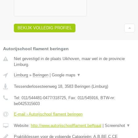
BEKIJK VOLLEDIG PROFIEL
Autorijschool flament beringen
Niet gevestigd in de plaats Uikhoven, maar wel in de provincie
Limburg.
Limburg
»
Beringen
|
Google maps
▼
Tessenderlosesteenweg 18
,
3583
Beringen
(
Limburg
)
Tel:
011/544481-0477/318725
, Fax:
011/545916
, BTW-nr:
be0425315603
E-mail › Autorijschool flament beringen
Website:
http://www.autorijschoolflament.be#paal
|
Screenshot
▼
Praktijklessen voor de volgende Catgorieën: A,B,BE,C,CE