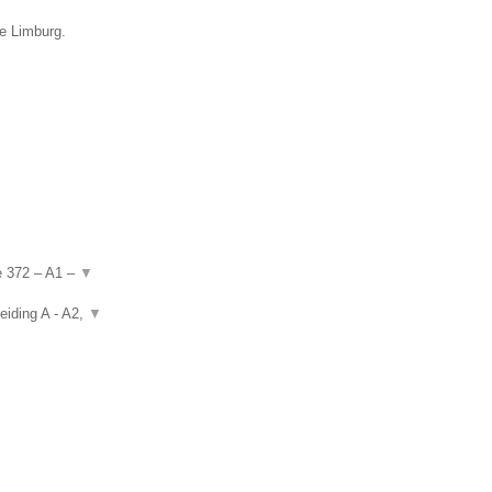
ie Limburg.
de 372 – A1 –
▼
eiding A - A2,
▼