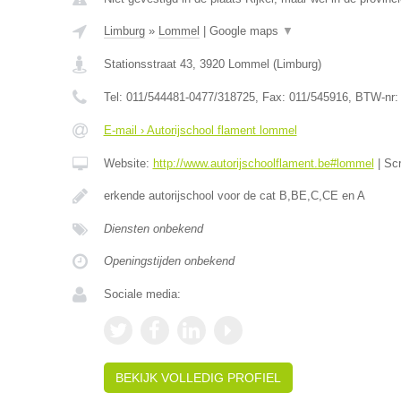
Limburg
»
Lommel
|
Google maps
▼
Stationsstraat 43
,
3920
Lommel
(
Limburg
)
Tel:
011/544481-0477/318725
, Fax:
011/545916
, BTW-nr
E-mail › Autorijschool flament lommel
Website:
http://www.autorijschoolflament.be#lommel
|
Sc
erkende autorijschool voor de cat B,BE,C,CE en A
Diensten onbekend
Openingstijden onbekend
Sociale media:
BEKIJK VOLLEDIG PROFIEL