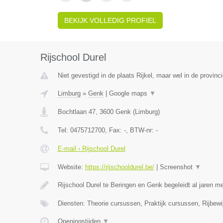
BEKIJK VOLLEDIG PROFIEL
Rijschool Durel
Niet gevestigd in de plaats Rijkel, maar wel in de provinc
Limburg
»
Genk
|
Google maps
▼
Bochtlaan 47
,
3600
Genk
(
Limburg
)
Tel:
0475712700
, Fax:
-
, BTW-nr:
-
E-mail › Rijschool Durel
Website:
https://rijschooldurel.be/
|
Screenshot
▼
Rijschool Durel te Beringen en Genk begeleidt al jaren 
Diensten: Theorie cursussen, Praktijk cursussen, Rijbewij
Openingstijden
▼