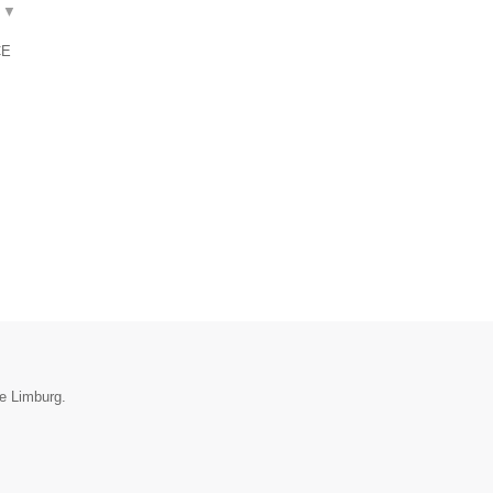
t
▼
CE
ie Limburg.