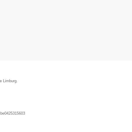
ie Limburg.
:
be0425315603