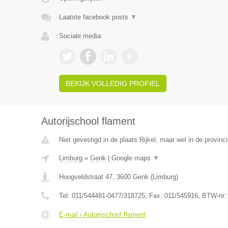
Laatste facebook posts
▼
Sociale media:
BEKIJK VOLLEDIG PROFIEL
Autorijschool flament
Niet gevestigd in de plaats Rijkel, maar wel in de provinc
Limburg
»
Genk
|
Google maps
▼
Hoogveldstraat 47
,
3600
Genk
(
Limburg
)
Tel:
011/544481-0477/318725
, Fax:
011/545916
, BTW-nr
E-mail › Autorijschool flament