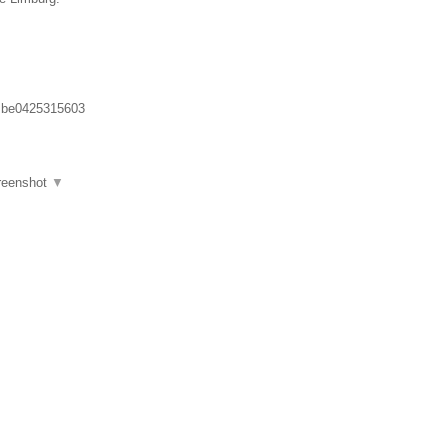
:
be0425315603
reenshot
▼