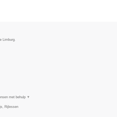
ie Limburg.
mensen met behulp
▼
s, Rijlessen