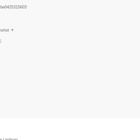
:
be0425315603
nshot
▼
E
ie Limburg.