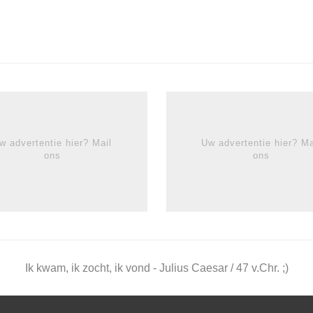
w advertentie hier? Mail
Uw advertentie hier? Ma
ons
ons
Ik kwam, ik zocht, ik vond - Julius Caesar / 47 v.Chr. ;)