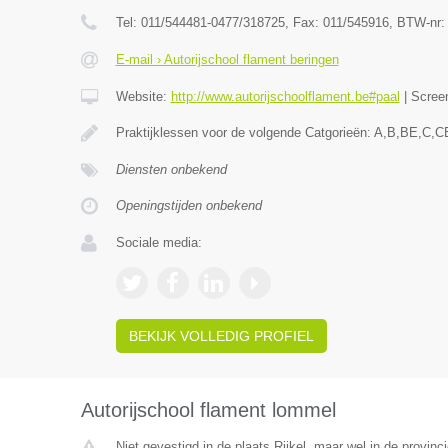
Tel:
011/544481-0477/318725
, Fax:
011/545916
, BTW-nr
E-mail › Autorijschool flament beringen
Website:
http://www.autorijschoolflament.be#paal
|
Scree
Praktijklessen voor de volgende Catgorieën: A,B,BE,C,C
Diensten onbekend
Openingstijden onbekend
Sociale media:
BEKIJK VOLLEDIG PROFIEL
Autorijschool flament lommel
Niet gevestigd in de plaats Rijkel, maar wel in de provinc