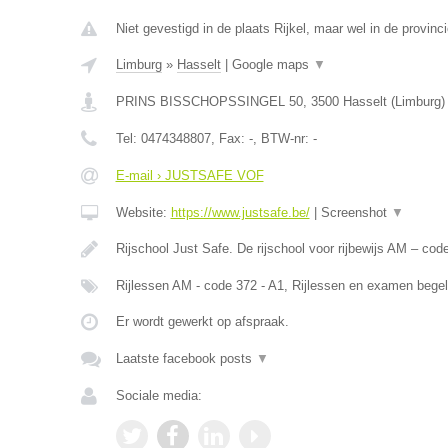
Niet gevestigd in de plaats Rijkel, maar wel in de provinc
Limburg
»
Hasselt
|
Google maps
▼
PRINS BISSCHOPSSINGEL 50
,
3500
Hasselt
(
Limburg
)
Tel:
0474348807
, Fax:
-
, BTW-nr:
-
E-mail › JUSTSAFE VOF
Website:
https://www.justsafe.be/
|
Screenshot
▼
Rijschool Just Safe. De rijschool voor rijbewijs AM – co
Rijlessen AM - code 372 - A1, Rijlessen en examen begel
Er wordt gewerkt op afspraak.
Laatste facebook posts
▼
Sociale media: