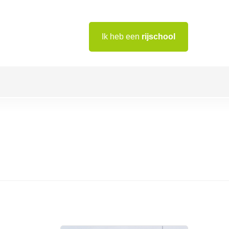
Ik heb een
rijschool