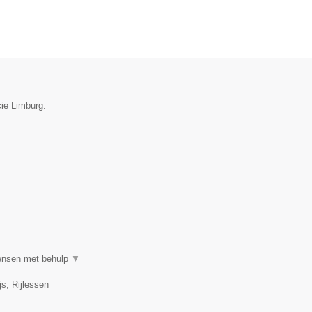
cie Limburg.
mensen met behulp
▼
s, Rijlessen