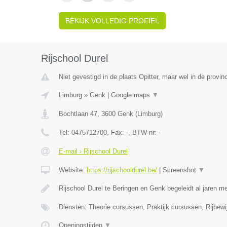
BEKIJK VOLLEDIG PROFIEL
Rijschool Durel
Niet gevestigd in de plaats Opitter, maar wel in de provin
Limburg
»
Genk
|
Google maps
▼
Bochtlaan 47
,
3600
Genk
(
Limburg
)
Tel:
0475712700
, Fax:
-
, BTW-nr:
-
E-mail › Rijschool Durel
Website:
https://rijschooldurel.be/
|
Screenshot
▼
Rijschool Durel te Beringen en Genk begeleidt al jaren 
Diensten: Theorie cursussen, Praktijk cursussen, Rijbewij
Openingstijden
▼