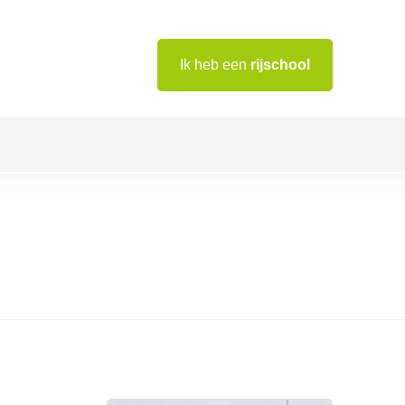
Ik heb een
rijschool