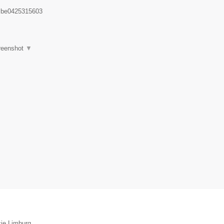
:
be0425315603
reenshot
▼
cie Limburg.