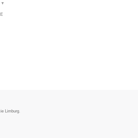
t
▼
CE
cie Limburg.