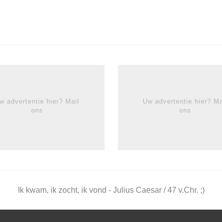
w advertentie hier? Mail
Uw advertentie hier? Ma
ons
ons
Ik kwam, ik zocht, ik vond - Julius Caesar / 47 v.Chr. ;)