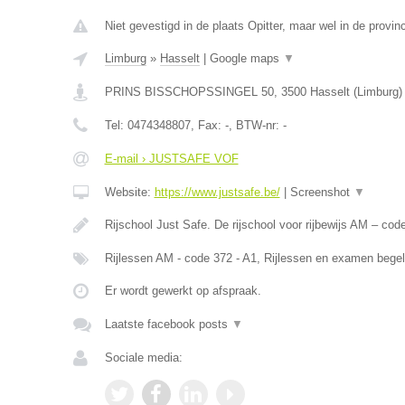
Niet gevestigd in de plaats Opitter, maar wel in de provin
Limburg
»
Hasselt
|
Google maps
▼
PRINS BISSCHOPSSINGEL 50
,
3500
Hasselt
(
Limburg
)
Tel:
0474348807
, Fax:
-
, BTW-nr:
-
E-mail › JUSTSAFE VOF
Website:
https://www.justsafe.be/
|
Screenshot
▼
Rijschool Just Safe. De rijschool voor rijbewijs AM – co
Rijlessen AM - code 372 - A1, Rijlessen en examen begel
Er wordt gewerkt op afspraak.
Laatste facebook posts
▼
Sociale media: