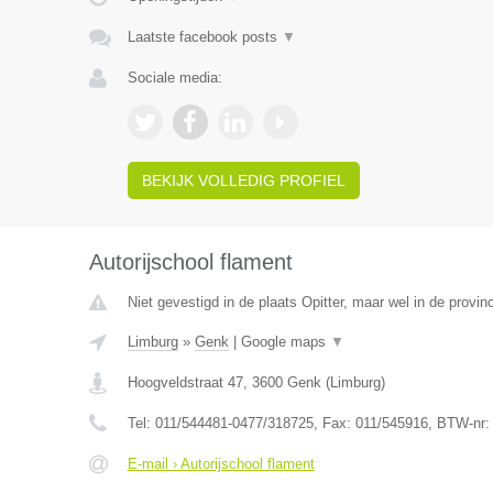
Laatste facebook posts
▼
Sociale media:
BEKIJK VOLLEDIG PROFIEL
Autorijschool flament
Niet gevestigd in de plaats Opitter, maar wel in de provin
Limburg
»
Genk
|
Google maps
▼
Hoogveldstraat 47
,
3600
Genk
(
Limburg
)
Tel:
011/544481-0477/318725
, Fax:
011/545916
, BTW-nr
E-mail › Autorijschool flament