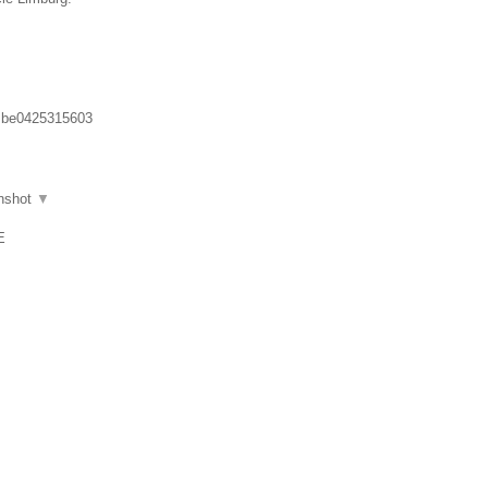
:
be0425315603
nshot
▼
E