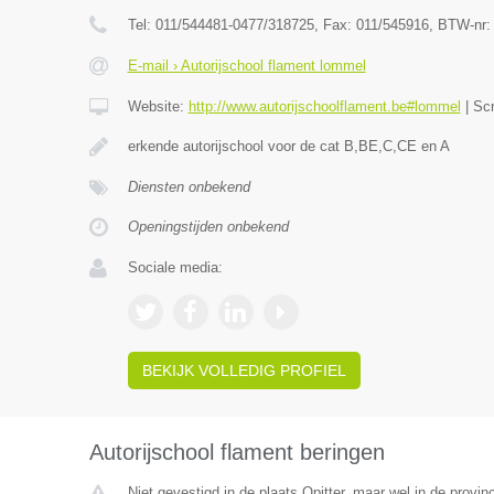
Tel:
011/544481-0477/318725
, Fax:
011/545916
, BTW-nr
E-mail › Autorijschool flament lommel
Website:
http://www.autorijschoolflament.be#lommel
|
Sc
erkende autorijschool voor de cat B,BE,C,CE en A
Diensten onbekend
Openingstijden onbekend
Sociale media:
BEKIJK VOLLEDIG PROFIEL
Autorijschool flament beringen
Niet gevestigd in de plaats Opitter, maar wel in de provin