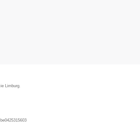
cie Limburg.
:
be0425315603