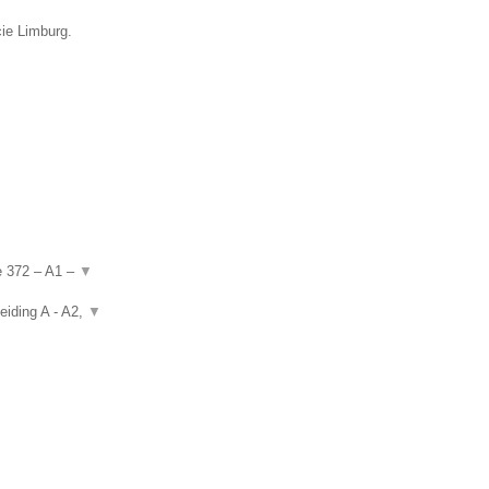
cie Limburg.
de 372 – A1 –
▼
eiding A - A2,
▼