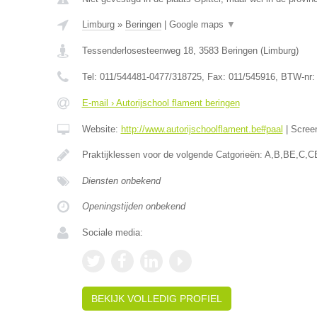
Limburg
»
Beringen
|
Google maps
▼
Tessenderlosesteenweg 18
,
3583
Beringen
(
Limburg
)
Tel:
011/544481-0477/318725
, Fax:
011/545916
, BTW-nr
E-mail › Autorijschool flament beringen
Website:
http://www.autorijschoolflament.be#paal
|
Scree
Praktijklessen voor de volgende Catgorieën: A,B,BE,C,C
Diensten onbekend
Openingstijden onbekend
Sociale media:
BEKIJK VOLLEDIG PROFIEL