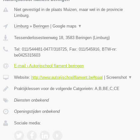
Niet gevestigd in de plaats Muizen, maar wel in de provincie
Limburg.
Limburg
»
Beringen
|
Google maps
▼
Tessenderlosesteenweg 18
,
3583
Beringen
(
Limburg
)
Tel:
011/544481-0477/318725
, Fax:
011/545916
, BTW-nr:
be0425315603
E-mail › Autorijschool flament beringen
Website:
http://www.autorijschoolflament.be#paal
|
Screenshot
▼
Praktijklessen voor de volgende Catgorieën: A,B,BE,C,CE
Diensten onbekend
Openingstijden onbekend
Sociale media: