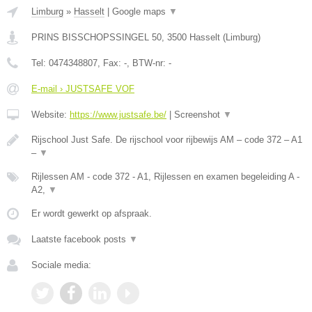
Limburg
»
Hasselt
|
Google maps
▼
PRINS BISSCHOPSSINGEL 50
,
3500
Hasselt
(
Limburg
)
Tel:
0474348807
, Fax:
-
, BTW-nr:
-
E-mail › JUSTSAFE VOF
Website:
https://www.justsafe.be/
|
Screenshot
▼
Rijschool Just Safe. De rijschool voor rijbewijs AM – code 372 – A1
–
▼
Rijlessen AM - code 372 - A1, Rijlessen en examen begeleiding A -
A2,
▼
Er wordt gewerkt op afspraak.
Laatste facebook posts
▼
Sociale media: