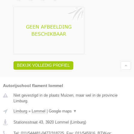
BEKIJK VOLLEDIG PROFIEL
Autorijschool flament lommel
Niet gevestigd in de plaats Muizen, maar wel in de provincie
Limburg.
Limburg
»
Lommel
|
Google maps
▼
Stationsstraat 43
,
3920
Lommel
(
Limburg
)
Tel:
011/544481-0477/318725
, Fax:
011/545916
, BTW-nr: