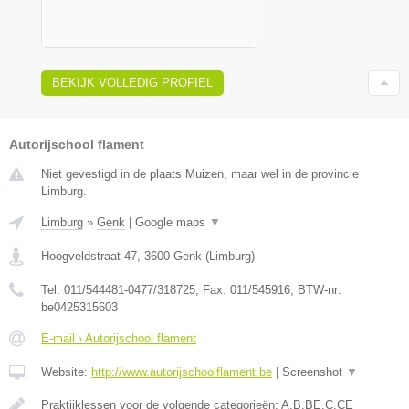
BEKIJK VOLLEDIG PROFIEL
Autorijschool flament
Niet gevestigd in de plaats Muizen, maar wel in de provincie
Limburg.
Limburg
»
Genk
|
Google maps
▼
Hoogveldstraat 47
,
3600
Genk
(
Limburg
)
Tel:
011/544481-0477/318725
, Fax:
011/545916
, BTW-nr:
be0425315603
E-mail › Autorijschool flament
Website:
http://www.autorijschoolflament.be
|
Screenshot
▼
Praktijklessen voor de volgende categorieën: A,B,BE,C,CE