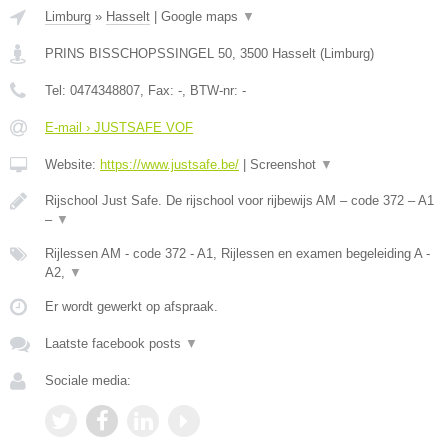
Limburg
»
Hasselt
|
Google maps
▼
PRINS BISSCHOPSSINGEL 50
,
3500
Hasselt
(
Limburg
)
Tel:
0474348807
, Fax:
-
, BTW-nr:
-
E-mail › JUSTSAFE VOF
Website:
https://www.justsafe.be/
|
Screenshot
▼
Rijschool Just Safe. De rijschool voor rijbewijs AM – code 372 – A1
–
▼
Rijlessen AM - code 372 - A1, Rijlessen en examen begeleiding A -
A2,
▼
Er wordt gewerkt op afspraak.
Laatste facebook posts
▼
Sociale media: