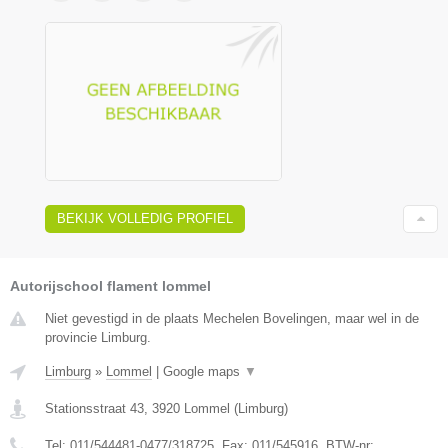
BEKIJK VOLLEDIG PROFIEL
Autorijschool flament lommel
Niet gevestigd in de plaats Mechelen Bovelingen, maar wel in de
provincie Limburg.
Limburg
»
Lommel
|
Google maps
▼
Stationsstraat 43
,
3920
Lommel
(
Limburg
)
Tel:
011/544481-0477/318725
, Fax:
011/545916
, BTW-nr: