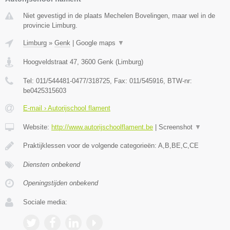
Niet gevestigd in de plaats Mechelen Bovelingen, maar wel in de
provincie Limburg.
Limburg
»
Genk
|
Google maps
▼
Hoogveldstraat 47
,
3600
Genk
(
Limburg
)
Tel:
011/544481-0477/318725
, Fax:
011/545916
, BTW-nr:
be0425315603
E-mail › Autorijschool flament
Website:
http://www.autorijschoolflament.be
|
Screenshot
▼
Praktijklessen voor de volgende categorieën: A,B,BE,C,CE
Diensten onbekend
Openingstijden onbekend
Sociale media: