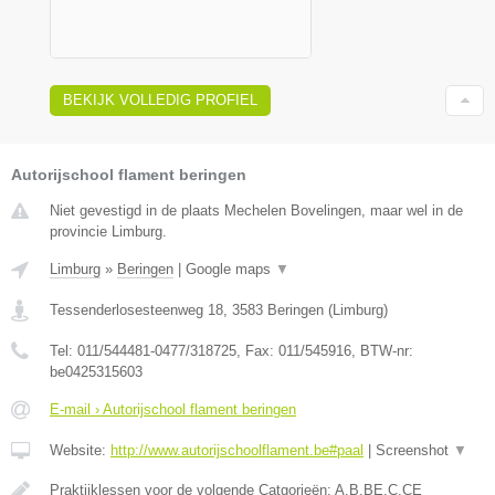
BEKIJK VOLLEDIG PROFIEL
Autorijschool flament beringen
Niet gevestigd in de plaats Mechelen Bovelingen, maar wel in de
provincie Limburg.
Limburg
»
Beringen
|
Google maps
▼
Tessenderlosesteenweg 18
,
3583
Beringen
(
Limburg
)
Tel:
011/544481-0477/318725
, Fax:
011/545916
, BTW-nr:
be0425315603
E-mail › Autorijschool flament beringen
Website:
http://www.autorijschoolflament.be#paal
|
Screenshot
▼
Praktijklessen voor de volgende Catgorieën: A,B,BE,C,CE