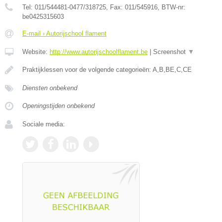
Tel:
011/544481-0477/318725
, Fax:
011/545916
, BTW-nr:
be0425315603
E-mail › Autorijschool flament
Website:
http://www.autorijschoolflament.be
|
Screenshot
▼
Praktijklessen voor de volgende categorieën: A,B,BE,C,CE
Diensten onbekend
Openingstijden onbekend
Sociale media: