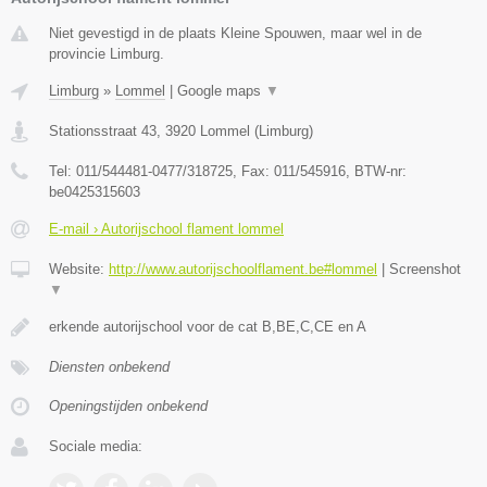
Niet gevestigd in de plaats Kleine Spouwen, maar wel in de
provincie Limburg.
Limburg
»
Lommel
|
Google maps
▼
Stationsstraat 43
,
3920
Lommel
(
Limburg
)
Tel:
011/544481-0477/318725
, Fax:
011/545916
, BTW-nr:
be0425315603
E-mail › Autorijschool flament lommel
Website:
http://www.autorijschoolflament.be#lommel
|
Screenshot
▼
erkende autorijschool voor de cat B,BE,C,CE en A
Diensten onbekend
Openingstijden onbekend
Sociale media: