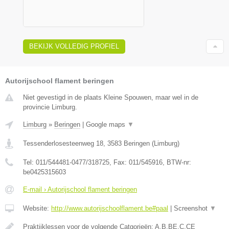
BEKIJK VOLLEDIG PROFIEL
Autorijschool flament beringen
Niet gevestigd in de plaats Kleine Spouwen, maar wel in de
provincie Limburg.
Limburg
»
Beringen
|
Google maps
▼
Tessenderlosesteenweg 18
,
3583
Beringen
(
Limburg
)
Tel:
011/544481-0477/318725
, Fax:
011/545916
, BTW-nr:
be0425315603
E-mail › Autorijschool flament beringen
Website:
http://www.autorijschoolflament.be#paal
|
Screenshot
▼
Praktijklessen voor de volgende Catgorieën: A,B,BE,C,CE