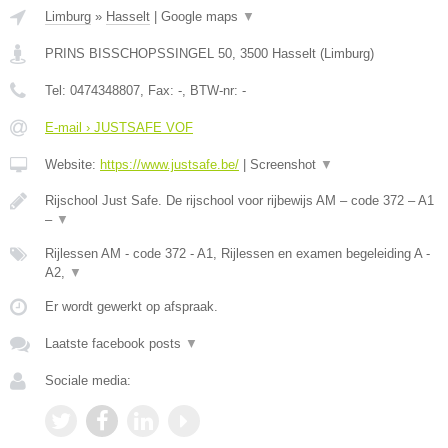
Limburg
»
Hasselt
|
Google maps
▼
PRINS BISSCHOPSSINGEL 50
,
3500
Hasselt
(
Limburg
)
Tel:
0474348807
, Fax:
-
, BTW-nr:
-
E-mail › JUSTSAFE VOF
Website:
https://www.justsafe.be/
|
Screenshot
▼
Rijschool Just Safe. De rijschool voor rijbewijs AM – code 372 – A1
–
▼
Rijlessen AM - code 372 - A1, Rijlessen en examen begeleiding A -
A2,
▼
Er wordt gewerkt op afspraak.
Laatste facebook posts
▼
Sociale media: