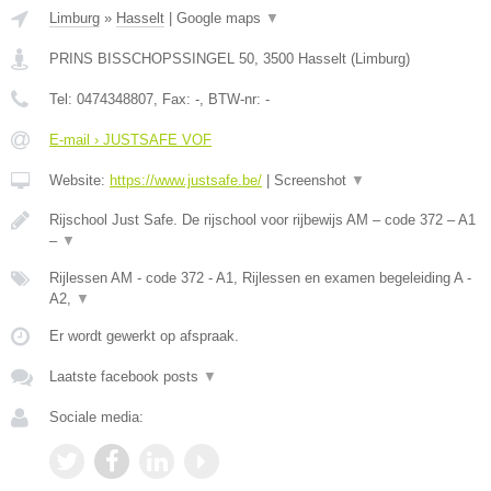
Limburg
»
Hasselt
|
Google maps
▼
PRINS BISSCHOPSSINGEL 50
,
3500
Hasselt
(
Limburg
)
Tel:
0474348807
, Fax:
-
, BTW-nr:
-
E-mail › JUSTSAFE VOF
Website:
https://www.justsafe.be/
|
Screenshot
▼
Rijschool Just Safe. De rijschool voor rijbewijs AM – code 372 – A1
–
▼
Rijlessen AM - code 372 - A1, Rijlessen en examen begeleiding A -
A2,
▼
Er wordt gewerkt op afspraak.
Laatste facebook posts
▼
Sociale media: