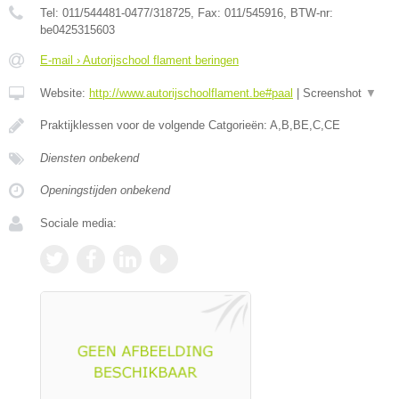
Tel:
011/544481-0477/318725
, Fax:
011/545916
, BTW-nr:
be0425315603
E-mail › Autorijschool flament beringen
Website:
http://www.autorijschoolflament.be#paal
|
Screenshot
▼
Praktijklessen voor de volgende Catgorieën: A,B,BE,C,CE
Diensten onbekend
Openingstijden onbekend
Sociale media: