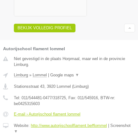
BEKIJK VOLLEDIG PROFIEL
Autorijschool flament lommel
Niet gevestigd in de plaats Horpmaal, maar wel in de provincie
Limburg.
Limburg
»
Lommel
|
Google maps
▼
Stationsstraat 43
,
3920
Lommel
(
Limburg
)
Tel:
011/544481-0477/318725
, Fax:
011/545916
, BTW-nr:
be0425315603
E-mail › Autorijschool flament lommel
Website:
http://www.autorijschoolflament.be#lommel
|
Screenshot
▼