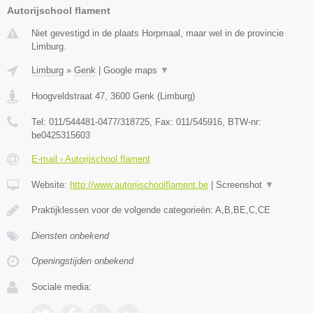
Autorijschool flament
Niet gevestigd in de plaats Horpmaal, maar wel in de provincie
Limburg.
Limburg
»
Genk
|
Google maps
▼
Hoogveldstraat 47
,
3600
Genk
(
Limburg
)
Tel:
011/544481-0477/318725
, Fax:
011/545916
, BTW-nr:
be0425315603
E-mail › Autorijschool flament
Website:
http://www.autorijschoolflament.be
|
Screenshot
▼
Praktijklessen voor de volgende categorieën: A,B,BE,C,CE
Diensten onbekend
Openingstijden onbekend
Sociale media: