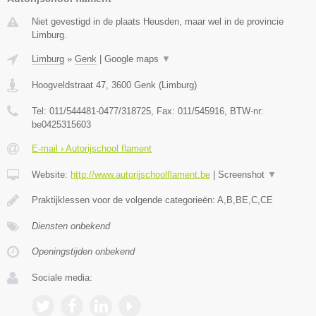
Niet gevestigd in de plaats Heusden, maar wel in de provincie
Limburg.
Limburg
»
Genk
|
Google maps
▼
Hoogveldstraat 47
,
3600
Genk
(
Limburg
)
Tel:
011/544481-0477/318725
, Fax:
011/545916
, BTW-nr:
be0425315603
E-mail › Autorijschool flament
Website:
http://www.autorijschoolflament.be
|
Screenshot
▼
Praktijklessen voor de volgende categorieën: A,B,BE,C,CE
Diensten onbekend
Openingstijden onbekend
Sociale media: