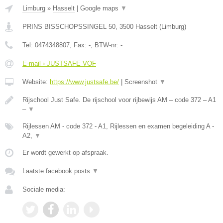
Limburg
»
Hasselt
|
Google maps
▼
PRINS BISSCHOPSSINGEL 50
,
3500
Hasselt
(
Limburg
)
Tel:
0474348807
, Fax:
-
, BTW-nr:
-
E-mail › JUSTSAFE VOF
Website:
https://www.justsafe.be/
|
Screenshot
▼
Rijschool Just Safe. De rijschool voor rijbewijs AM – code 372 – A1
–
▼
Rijlessen AM - code 372 - A1, Rijlessen en examen begeleiding A -
A2,
▼
Er wordt gewerkt op afspraak.
Laatste facebook posts
▼
Sociale media: