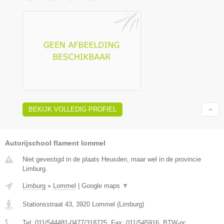
BEKIJK VOLLEDIG PROFIEL
Autorijschool flament lommel
Niet gevestigd in de plaats Heusden, maar wel in de provincie
Limburg.
Limburg
»
Lommel
|
Google maps
▼
Stationsstraat 43
,
3920
Lommel
(
Limburg
)
Tel:
011/544481-0477/318725
, Fax:
011/545916
, BTW-nr: