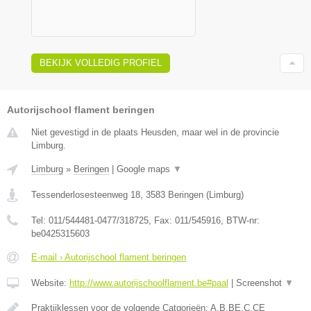
BEKIJK VOLLEDIG PROFIEL
Autorijschool flament beringen
Niet gevestigd in de plaats Heusden, maar wel in de provincie
Limburg.
Limburg
»
Beringen
|
Google maps
▼
Tessenderlosesteenweg 18
,
3583
Beringen
(
Limburg
)
Tel:
011/544481-0477/318725
, Fax:
011/545916
, BTW-nr:
be0425315603
E-mail › Autorijschool flament beringen
Website:
http://www.autorijschoolflament.be#paal
|
Screenshot
▼
Praktijklessen voor de volgende Catgorieën: A,B,BE,C,CE