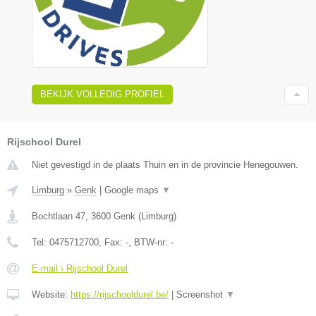
BEKIJK VOLLEDIG PROFIEL
Rijschool Durel
Niet gevestigd in de plaats Thuin en in de provincie Henegouwen.
Limburg
»
Genk
|
Google maps
▼
Bochtlaan 47
,
3600
Genk
(
Limburg
)
Tel:
0475712700
, Fax:
-
, BTW-nr:
-
E-mail › Rijschool Durel
Website:
https://rijschooldurel.be/
|
Screenshot
▼