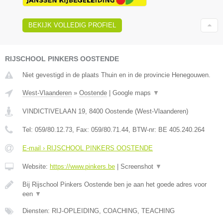
BEKIJK VOLLEDIG PROFIEL
RIJSCHOOL PINKERS OOSTENDE
Niet gevestigd in de plaats Thuin en in de provincie Henegouwen.
West-Vlaanderen
»
Oostende
|
Google maps
▼
VINDICTIVELAAN 19
,
8400
Oostende
(
West-Vlaanderen
)
Tel:
059/80.12.73
, Fax:
059/80.71.44
, BTW-nr:
BE 405.240.264
E-mail › RIJSCHOOL PINKERS OOSTENDE
Website:
https://www.pinkers.be
|
Screenshot
▼
Bij Rijschool Pinkers Oostende ben je aan het goede adres voor
een
▼
Diensten: RIJ-OPLEIDING, COACHING, TEACHING