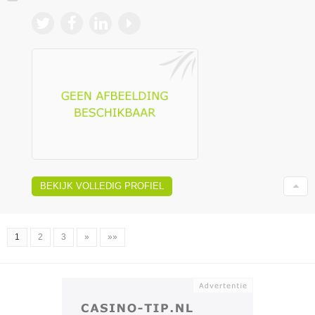
BEKIJK VOLLEDIG PROFIEL
1
2
3
»
»»