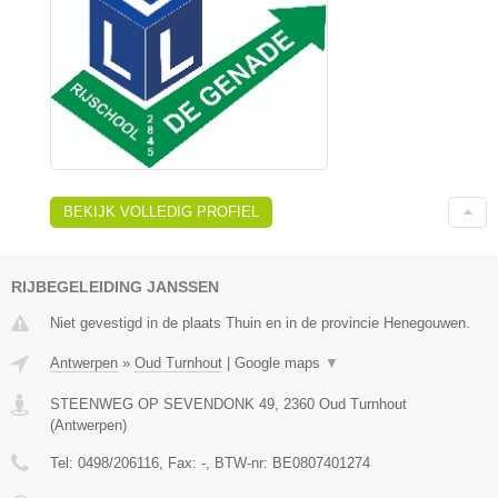
BEKIJK VOLLEDIG PROFIEL
RIJBEGELEIDING JANSSEN
Niet gevestigd in de plaats Thuin en in de provincie Henegouwen.
Antwerpen
»
Oud Turnhout
|
Google maps
▼
STEENWEG OP SEVENDONK 49
,
2360
Oud Turnhout
(
Antwerpen
)
Tel:
0498/206116
, Fax:
-
, BTW-nr:
BE0807401274