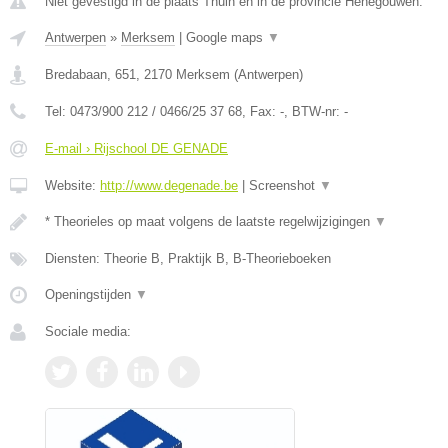
Niet gevestigd in de plaats Thuin en in de provincie Henegouwen.
Antwerpen
»
Merksem
|
Google maps
▼
Bredabaan, 651
,
2170
Merksem
(
Antwerpen
)
Tel:
0473/900 212 / 0466/25 37 68
, Fax:
-
, BTW-nr:
-
E-mail › Rijschool DE GENADE
Website:
http://www.degenade.be
|
Screenshot
▼
* Theorieles op maat volgens de laatste regelwijzigingen
▼
Diensten: Theorie B, Praktijk B, B-Theorieboeken
Openingstijden
▼
Sociale media: