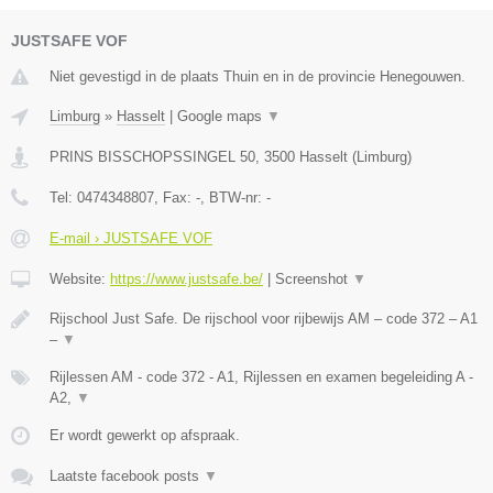
JUSTSAFE VOF
Niet gevestigd in de plaats Thuin en in de provincie Henegouwen.
Limburg
»
Hasselt
|
Google maps
▼
PRINS BISSCHOPSSINGEL 50
,
3500
Hasselt
(
Limburg
)
Tel:
0474348807
, Fax:
-
, BTW-nr:
-
E-mail › JUSTSAFE VOF
Website:
https://www.justsafe.be/
|
Screenshot
▼
Rijschool Just Safe. De rijschool voor rijbewijs AM – code 372 – A1
–
▼
Rijlessen AM - code 372 - A1, Rijlessen en examen begeleiding A -
A2,
▼
Er wordt gewerkt op afspraak.
Laatste facebook posts
▼