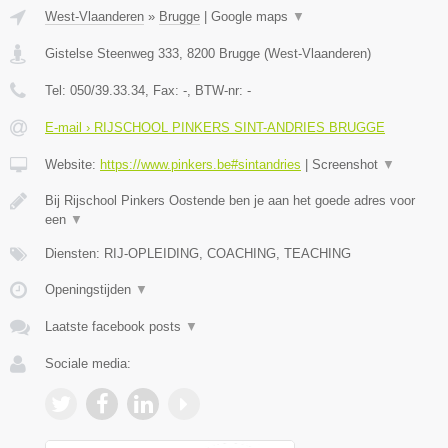
West-Vlaanderen
»
Brugge
|
Google maps
▼
Gistelse Steenweg 333
,
8200
Brugge
(
West-Vlaanderen
)
Tel:
050/39.33.34
, Fax:
-
, BTW-nr:
-
E-mail › RIJSCHOOL PINKERS SINT-ANDRIES BRUGGE
Website:
https://www.pinkers.be#sintandries
|
Screenshot
▼
Bij Rijschool Pinkers Oostende ben je aan het goede adres voor
een
▼
Diensten: RIJ-OPLEIDING, COACHING, TEACHING
Openingstijden
▼
Laatste facebook posts
▼
Sociale media: