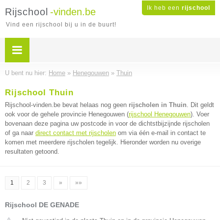
Ik heb een
rijschool
Rijschool
-vinden.be
Vind een rijschool bij u in de buurt!
U bent nu hier:
Home
»
Henegouwen
»
Thuin
Rijschool Thuin
Rijschool-vinden.be bevat helaas nog geen
rijscholen in Thuin
. Dit geldt
ook voor de gehele provincie Henegouwen (
rijschool Henegouwen
). Voer
bovenaan deze pagina uw postcode in voor de dichtstbijzijnde rijscholen
of ga naar
direct contact met rijscholen
om via één e-mail in contact te
komen met meerdere rijscholen tegelijk. Hieronder worden nu overige
resultaten getoond.
1
2
3
»
»»
Rijschool DE GENADE