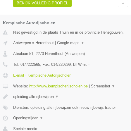
BEKIJK VOLLEDIG PROFIEL
Kempische Autorijscholen
Niet gevestigd in de plaats Thuin en in de provincie Henegouwen.
Antwerpen
»
Herenthout
|
Google maps
▼
Atealaan 51
,
2270
Herenthout
(
Antwerpen
)
Tel:
014/222565
, Fax:
014/220299
, BTW-nr:
-
E-mail › Kempische Autorijscholen
Website:
http://www.kempischerijscholen.be
|
Screenshot
▼
opleiding alle rijbewijzen
▼
Diensten: opleiding alle rijbewijzen ook nieuw rijbewijs tractor
Openingstijden
▼
Sociale media: