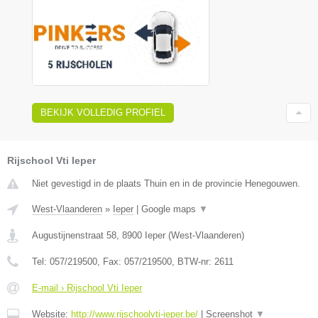
BEKIJK VOLLEDIG PROFIEL
Rijschool Vti Ieper
Niet gevestigd in de plaats Thuin en in de provincie Henegouwen.
West-Vlaanderen
»
Ieper
|
Google maps
▼
Augustijnenstraat 58
,
8900
Ieper
(
West-Vlaanderen
)
Tel:
057/219500
, Fax:
057/219500
, BTW-nr:
2611
E-mail › Rijschool Vti Ieper
Website:
http://www.rijschoolvti-ieper.be/
|
Screenshot
▼