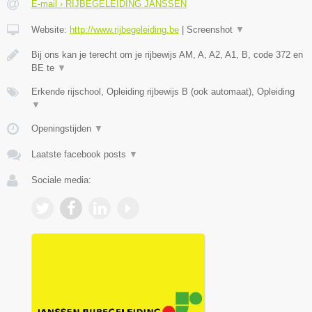
E-mail › RIJBEGELEIDING JANSSEN
Website:
http://www.rijbegeleiding.be
|
Screenshot
▼
Bij ons kan je terecht om je rijbewijs AM, A, A2, A1, B, code 372 en
BE te
▼
Erkende rijschool, Opleiding rijbewijs B (ook automaat), Opleiding
▼
Openingstijden
▼
Laatste facebook posts
▼
Sociale media: