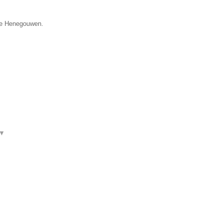
cie Henegouwen.
▼