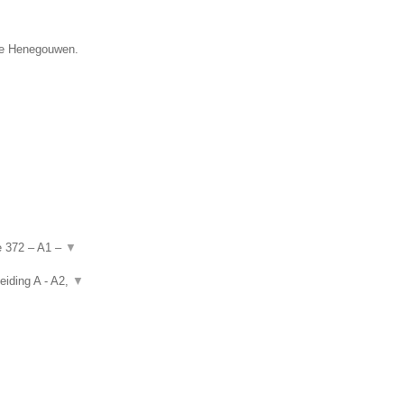
cie Henegouwen.
de 372 – A1 –
▼
eiding A - A2,
▼