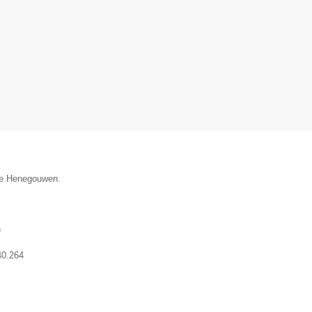
cie Henegouwen.
)
40.264