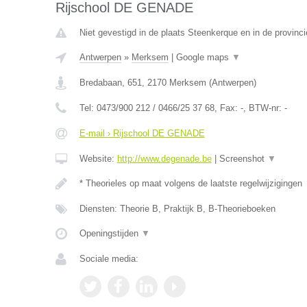
Rijschool DE GENADE
Niet gevestigd in de plaats Steenkerque en in de provin
Antwerpen
»
Merksem
|
Google maps
▼
Bredabaan, 651
,
2170
Merksem
(
Antwerpen
)
Tel:
0473/900 212 / 0466/25 37 68
, Fax:
-
, BTW-nr:
-
E-mail › Rijschool DE GENADE
Website:
http://www.degenade.be
|
Screenshot
▼
* Theorieles op maat volgens de laatste regelwijzigingen
Diensten: Theorie B, Praktijk B, B-Theorieboeken
Openingstijden
▼
Sociale media: