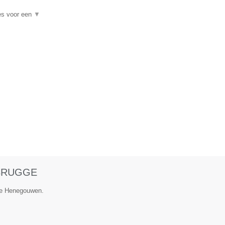
es voor een
▼
 BRUGGE
cie Henegouwen.