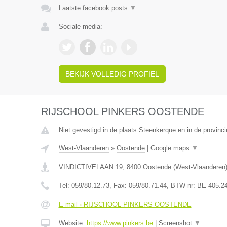
Laatste facebook posts
▼
Sociale media:
BEKIJK VOLLEDIG PROFIEL
RIJSCHOOL PINKERS OOSTENDE
Niet gevestigd in de plaats Steenkerque en in de provin
West-Vlaanderen
»
Oostende
|
Google maps
▼
VINDICTIVELAAN 19
,
8400
Oostende
(
West-Vlaanderen
Tel:
059/80.12.73
, Fax:
059/80.71.44
, BTW-nr:
BE 405.2
E-mail › RIJSCHOOL PINKERS OOSTENDE
Website:
https://www.pinkers.be
|
Screenshot
▼