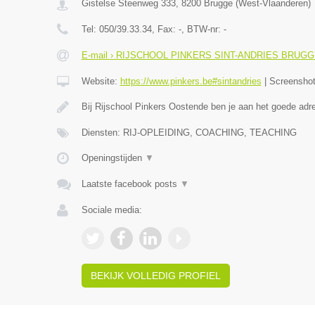
Gistelse Steenweg 333
,
8200
Brugge
(
West-Vlaanderen
)
Tel:
050/39.33.34
, Fax:
-
, BTW-nr:
-
E-mail › RIJSCHOOL PINKERS SINT-ANDRIES BRUG
Website:
https://www.pinkers.be#sintandries
|
Screensho
Bij Rijschool Pinkers Oostende ben je aan het goede adr
Diensten: RIJ-OPLEIDING, COACHING, TEACHING
Openingstijden
▼
Laatste facebook posts
▼
Sociale media:
BEKIJK VOLLEDIG PROFIEL