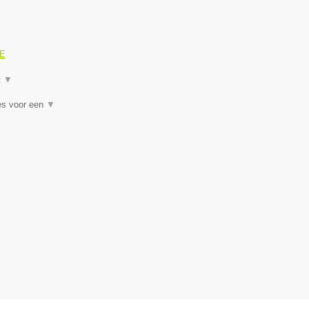
GE
t
▼
es voor een
▼