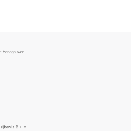
cie Henegouwen.
, rijbewijs B +
▼