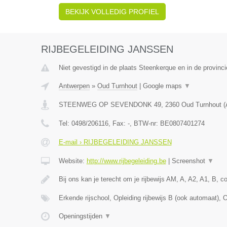
BEKIJK VOLLEDIG PROFIEL
RIJBEGELEIDING JANSSEN
Niet gevestigd in de plaats Steenkerque en in de provin
Antwerpen
»
Oud Turnhout
|
Google maps
▼
STEENWEG OP SEVENDONK 49
,
2360
Oud Turnhout
(
Tel:
0498/206116
, Fax:
-
, BTW-nr:
BE0807401274
E-mail › RIJBEGELEIDING JANSSEN
Website:
http://www.rijbegeleiding.be
|
Screenshot
▼
Bij ons kan je terecht om je rijbewijs AM, A, A2, A1, B, 
Erkende rijschool, Opleiding rijbewijs B (ook automaat), 
Openingstijden
▼