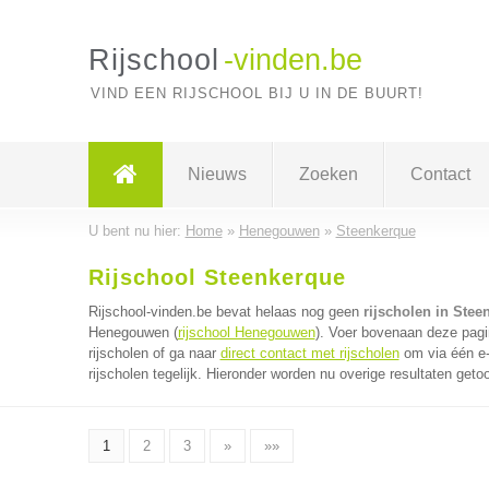
Rijschool
-vinden.be
VIND EEN RIJSCHOOL BIJ U IN DE BUURT!
Nieuws
Zoeken
Contact
U bent nu hier:
Home
»
Henegouwen
»
Steenkerque
Rijschool Steenkerque
Rijschool-vinden.be bevat helaas nog geen
rijscholen in Stee
Henegouwen (
rijschool Henegouwen
). Voer bovenaan deze pagin
rijscholen of ga naar
direct contact met rijscholen
om via één e-
rijscholen tegelijk. Hieronder worden nu overige resultaten geto
1
2
3
»
»»