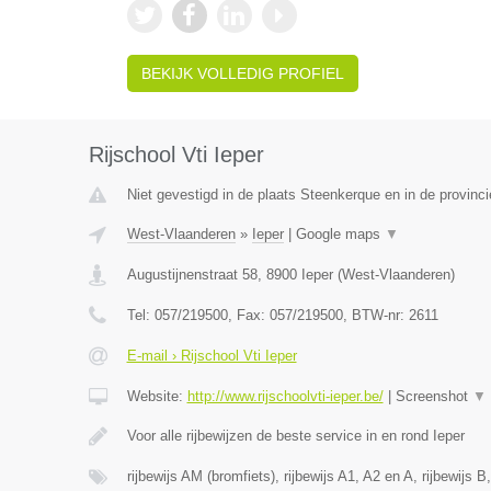
BEKIJK VOLLEDIG PROFIEL
Rijschool Vti Ieper
Niet gevestigd in de plaats Steenkerque en in de provin
West-Vlaanderen
»
Ieper
|
Google maps
▼
Augustijnenstraat 58
,
8900
Ieper
(
West-Vlaanderen
)
Tel:
057/219500
, Fax:
057/219500
, BTW-nr:
2611
E-mail › Rijschool Vti Ieper
Website:
http://www.rijschoolvti-ieper.be/
|
Screenshot
▼
Voor alle rijbewijzen de beste service in en rond Ieper
rijbewijs AM (bromfiets), rijbewijs A1, A2 en A, rijbewijs B