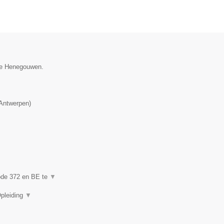
cie Henegouwen.
Antwerpen
)
code 372 en BE te
▼
Opleiding
▼