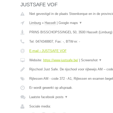
JUSTSAFE VOF
Niet gevestigd in de plaats Steenkerque en in de provin
Limburg
»
Hasselt
|
Google maps
▼
PRINS BISSCHOPSSINGEL 50
,
3500
Hasselt
(
Limburg
)
Tel:
0474348807
, Fax:
-
, BTW-nr:
-
E-mail › JUSTSAFE VOF
Website:
https://www.justsafe.be/
|
Screenshot
▼
Rijschool Just Safe. De rijschool voor rijbewijs AM – co
Rijlessen AM - code 372 - A1, Rijlessen en examen begel
Er wordt gewerkt op afspraak.
Laatste facebook posts
▼
Sociale media: