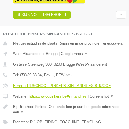
BEKIJK VOLLEDIG PROFIEL
RIJSCHOOL PINKERS SINT-ANDRIES BRUGGE
Niet gevestigd in de plaats Roisin en in de provincie Henegouwen.
West-Vlaanderen
»
Brugge
|
Google maps
▼
Gistelse Steenweg 333
,
8200
Brugge
(
West-Vlaanderen
)
Tel:
050/39.33.34
, Fax:
-
, BTW-nr:
-
E-mail › RIJSCHOOL PINKERS SINT-ANDRIES BRUGGE
Website:
https://www.pinkers.be#sintandries
|
Screenshot
▼
Bij Rijschool Pinkers Oostende ben je aan het goede adres voor
een
▼
Diensten: RIJ-OPLEIDING, COACHING, TEACHING