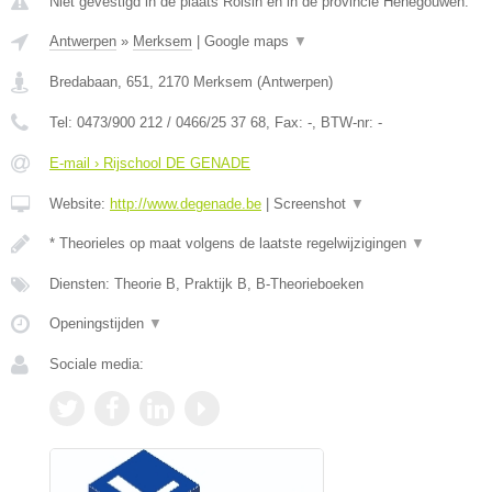
Niet gevestigd in de plaats Roisin en in de provincie Henegouwen.
Antwerpen
»
Merksem
|
Google maps
▼
Bredabaan, 651
,
2170
Merksem
(
Antwerpen
)
Tel:
0473/900 212 / 0466/25 37 68
, Fax:
-
, BTW-nr:
-
E-mail › Rijschool DE GENADE
Website:
http://www.degenade.be
|
Screenshot
▼
* Theorieles op maat volgens de laatste regelwijzigingen
▼
Diensten: Theorie B, Praktijk B, B-Theorieboeken
Openingstijden
▼
Sociale media: