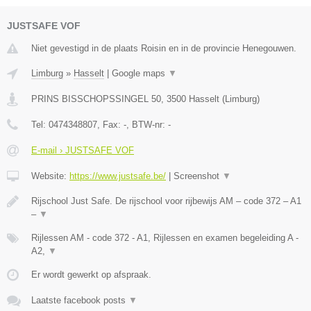
JUSTSAFE VOF
Niet gevestigd in de plaats Roisin en in de provincie Henegouwen.
Limburg
»
Hasselt
|
Google maps
▼
PRINS BISSCHOPSSINGEL 50
,
3500
Hasselt
(
Limburg
)
Tel:
0474348807
, Fax:
-
, BTW-nr:
-
E-mail › JUSTSAFE VOF
Website:
https://www.justsafe.be/
|
Screenshot
▼
Rijschool Just Safe. De rijschool voor rijbewijs AM – code 372 – A1
–
▼
Rijlessen AM - code 372 - A1, Rijlessen en examen begeleiding A -
A2,
▼
Er wordt gewerkt op afspraak.
Laatste facebook posts
▼