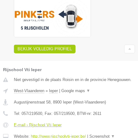
BEKIJK VOLLEDIG PROFIEL
Rijschool Vti Ieper
Niet gevestigd in de plaats Roisin en in de provincie Henegouwen.
West-Vlaanderen
»
Ieper
|
Google maps
▼
Augustijnenstraat 58
,
8900
Ieper
(
West-Vlaanderen
)
Tel:
057/219500
, Fax:
057/219500
, BTW-nr:
2611
E-mail › Rijschool Vti Ieper
Website:
http://www.rijschoolvti-ieper.be/
|
Screenshot
▼