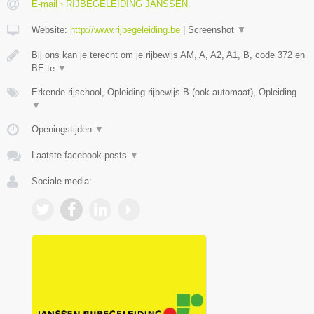
E-mail › RIJBEGELEIDING JANSSEN
Website:
http://www.rijbegeleiding.be
|
Screenshot
▼
Bij ons kan je terecht om je rijbewijs AM, A, A2, A1, B, code 372 en
BE te
▼
Erkende rijschool, Opleiding rijbewijs B (ook automaat), Opleiding
▼
Openingstijden
▼
Laatste facebook posts
▼
Sociale media: