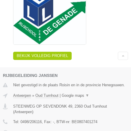
BEKIJK VOLLEDIG PROFIEL
RIJBEGELEIDING JANSSEN
Niet gevestigd in de plaats Roisin en in de provincie Henegouwen.
Antwerpen
»
Oud Turnhout
|
Google maps
▼
STEENWEG OP SEVENDONK 49
,
2360
Oud Turnhout
(
Antwerpen
)
Tel:
0498/206116
, Fax:
-
, BTW-nr:
BE0807401274