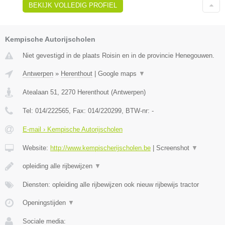
BEKIJK VOLLEDIG PROFIEL
Kempische Autorijscholen
Niet gevestigd in de plaats Roisin en in de provincie Henegouwen.
Antwerpen
»
Herenthout
|
Google maps
▼
Atealaan 51
,
2270
Herenthout
(
Antwerpen
)
Tel:
014/222565
, Fax:
014/220299
, BTW-nr:
-
E-mail › Kempische Autorijscholen
Website:
http://www.kempischerijscholen.be
|
Screenshot
▼
opleiding alle rijbewijzen
▼
Diensten: opleiding alle rijbewijzen ook nieuw rijbewijs tractor
Openingstijden
▼
Sociale media: