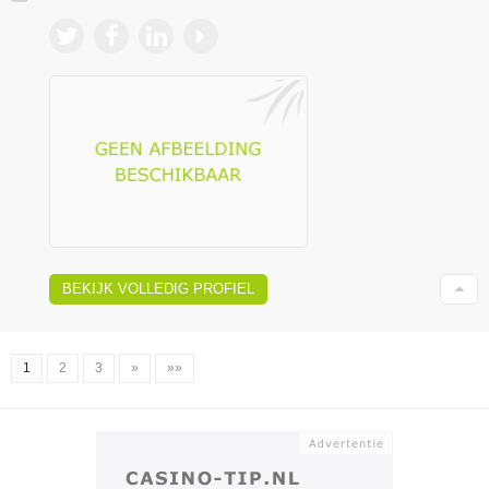
BEKIJK VOLLEDIG PROFIEL
1
2
3
»
»»