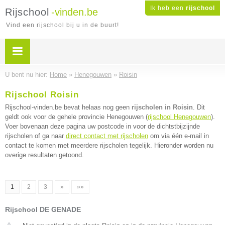
Ik heb een
rijschool
Rijschool
-vinden.be
Vind een rijschool bij u in de buurt!
U bent nu hier:
Home
»
Henegouwen
»
Roisin
Rijschool Roisin
Rijschool-vinden.be bevat helaas nog geen
rijscholen in Roisin
. Dit
geldt ook voor de gehele provincie Henegouwen (
rijschool Henegouwen
).
Voer bovenaan deze pagina uw postcode in voor de dichtstbijzijnde
rijscholen of ga naar
direct contact met rijscholen
om via één e-mail in
contact te komen met meerdere rijscholen tegelijk. Hieronder worden nu
overige resultaten getoond.
1
2
3
»
»»
Rijschool DE GENADE