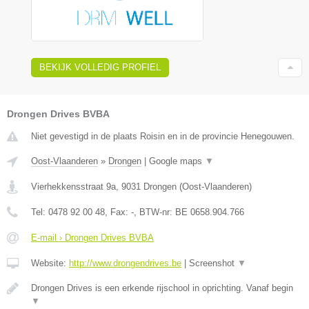
BEKIJK VOLLEDIG PROFIEL
Drongen Drives BVBA
Niet gevestigd in de plaats Roisin en in de provincie Henegouwen.
Oost-Vlaanderen
»
Drongen
|
Google maps
▼
Vierhekkensstraat 9a
,
9031
Drongen
(
Oost-Vlaanderen
)
Tel:
0478 92 00 48
, Fax:
-
, BTW-nr:
BE 0658.904.766
E-mail › Drongen Drives BVBA
Website:
http://www.drongendrives.be
|
Screenshot
▼
Drongen Drives is een erkende rijschool in oprichting. Vanaf begin
▼