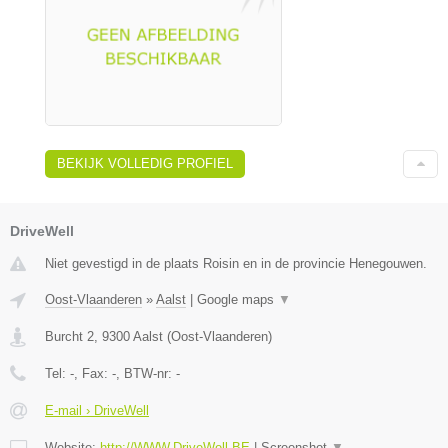
BEKIJK VOLLEDIG PROFIEL
DriveWell
Niet gevestigd in de plaats Roisin en in de provincie Henegouwen.
Oost-Vlaanderen
»
Aalst
|
Google maps
▼
Burcht 2
,
9300
Aalst
(
Oost-Vlaanderen
)
Tel:
-
, Fax:
-
, BTW-nr:
-
E-mail › DriveWell
Website:
http://WWW.DriveWell.BE
|
Screenshot
▼