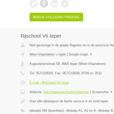
BEKIJK VOLLEDIG PROFIEL
Rijschool Vti Ieper
Niet gevestigd in de plaats Ragnies en in de provincie 
West-Vlaanderen
»
Ieper
|
Google maps
▼
Augustijnenstraat 58
,
8900
Ieper
(
West-Vlaanderen
)
Tel:
057/219500
, Fax:
057/219500
, BTW-nr:
2611
E-mail › Rijschool Vti Ieper
Website:
http://www.rijschoolvti-ieper.be/
|
Screenshot
▼
Voor alle rijbewijzen de beste service in en rond Ieper
rijbewijs AM (bromfiets), rijbewijs A1, A2 en A, rijbewijs B