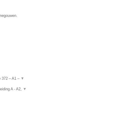
Henegouwen.
de 372 – A1 –
▼
eiding A - A2,
▼