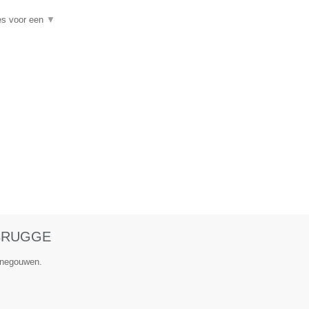
es voor een
▼
 BRUGGE
Henegouwen.