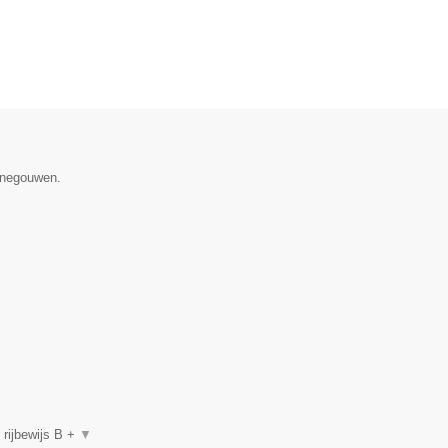
Henegouwen.
, rijbewijs B +
▼