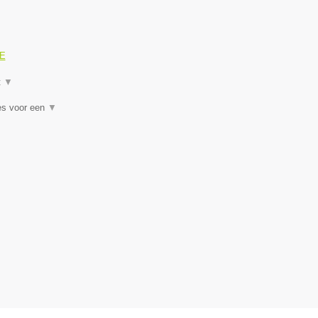
GE
t
▼
es voor een
▼