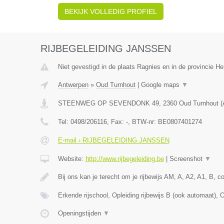
BEKIJK VOLLEDIG PROFIEL
RIJBEGELEIDING JANSSEN
Niet gevestigd in de plaats Ragnies en in de provincie 
Antwerpen
»
Oud Turnhout
|
Google maps
▼
STEENWEG OP SEVENDONK 49
,
2360
Oud Turnhout
(
Tel:
0498/206116
, Fax:
-
, BTW-nr:
BE0807401274
E-mail › RIJBEGELEIDING JANSSEN
Website:
http://www.rijbegeleiding.be
|
Screenshot
▼
Bij ons kan je terecht om je rijbewijs AM, A, A2, A1, B, 
Erkende rijschool, Opleiding rijbewijs B (ook automaat), 
Openingstijden
▼