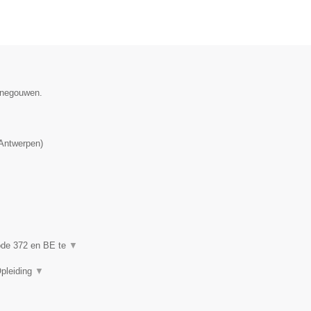
Henegouwen.
Antwerpen
)
code 372 en BE te
▼
Opleiding
▼