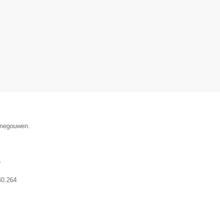
Henegouwen.
)
40.264