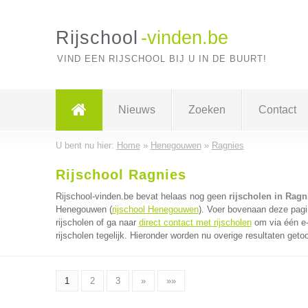
Rijschool
-vinden.be
VIND EEN RIJSCHOOL BIJ U IN DE BUURT!
Nieuws
Zoeken
Contact
U bent nu hier:
Home
»
Henegouwen
»
Ragnies
Rijschool Ragnies
Rijschool-vinden.be bevat helaas nog geen
rijscholen in Ragn
Henegouwen (
rijschool Henegouwen
). Voer bovenaan deze pagin
rijscholen of ga naar
direct contact met rijscholen
om via één e-
rijscholen tegelijk. Hieronder worden nu overige resultaten geto
1
2
3
»
»»