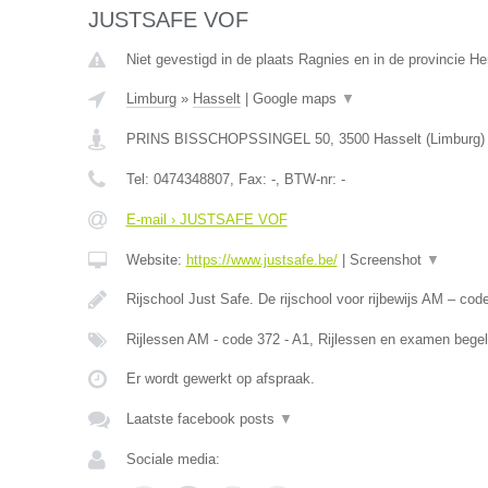
JUSTSAFE VOF
Niet gevestigd in de plaats Ragnies en in de provincie 
Limburg
»
Hasselt
|
Google maps
▼
PRINS BISSCHOPSSINGEL 50
,
3500
Hasselt
(
Limburg
)
Tel:
0474348807
, Fax:
-
, BTW-nr:
-
E-mail › JUSTSAFE VOF
Website:
https://www.justsafe.be/
|
Screenshot
▼
Rijschool Just Safe. De rijschool voor rijbewijs AM – co
Rijlessen AM - code 372 - A1, Rijlessen en examen begel
Er wordt gewerkt op afspraak.
Laatste facebook posts
▼
Sociale media: