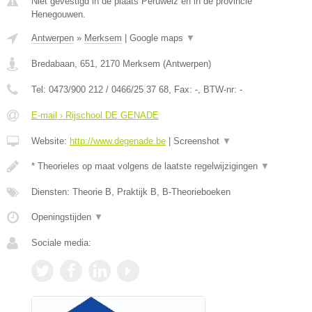
Niet gevestigd in de plaats Peruwelz en in de provincie
Henegouwen.
Antwerpen
»
Merksem
|
Google maps
▼
Bredabaan, 651
,
2170
Merksem
(
Antwerpen
)
Tel:
0473/900 212 / 0466/25 37 68
, Fax:
-
, BTW-nr:
-
E-mail › Rijschool DE GENADE
Website:
http://www.degenade.be
|
Screenshot
▼
* Theorieles op maat volgens de laatste regelwijzigingen
▼
Diensten: Theorie B, Praktijk B, B-Theorieboeken
Openingstijden
▼
Sociale media: