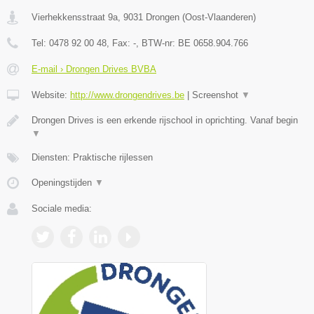
Vierhekkensstraat 9a
,
9031
Drongen
(
Oost-Vlaanderen
)
Tel:
0478 92 00 48
, Fax:
-
, BTW-nr:
BE 0658.904.766
E-mail › Drongen Drives BVBA
Website:
http://www.drongendrives.be
|
Screenshot
▼
Drongen Drives is een erkende rijschool in oprichting. Vanaf begin
▼
Diensten: Praktische rijlessen
Openingstijden
▼
Sociale media: