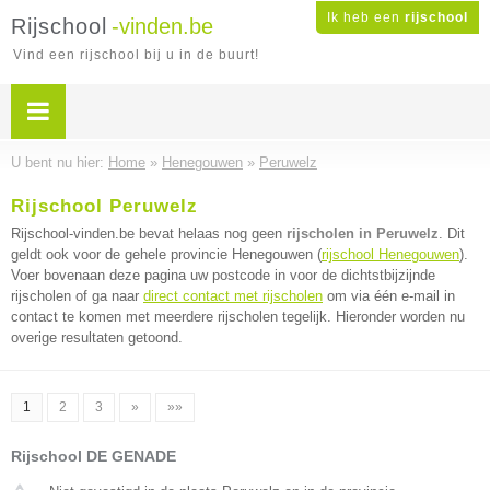
Ik heb een
rijschool
Rijschool
-vinden.be
Vind een rijschool bij u in de buurt!
U bent nu hier:
Home
»
Henegouwen
»
Peruwelz
Rijschool Peruwelz
Rijschool-vinden.be bevat helaas nog geen
rijscholen in Peruwelz
. Dit
geldt ook voor de gehele provincie Henegouwen (
rijschool Henegouwen
).
Voer bovenaan deze pagina uw postcode in voor de dichtstbijzijnde
rijscholen of ga naar
direct contact met rijscholen
om via één e-mail in
contact te komen met meerdere rijscholen tegelijk. Hieronder worden nu
overige resultaten getoond.
1
2
3
»
»»
Rijschool DE GENADE