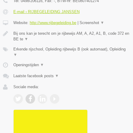
Tel:
0498/206116
, Fax:
-
, BTW-nr:
BE0807401274
E-mail › RIJBEGELEIDING JANSSEN
Website:
http://www.rijbegeleiding.be
|
Screenshot
▼
Bij ons kan je terecht om je rijbewijs AM, A, A2, A1, B, code 372 en
BE te
▼
Erkende rijschool, Opleiding rijbewijs B (ook automaat), Opleiding
▼
Openingstijden
▼
Laatste facebook posts
▼
Sociale media: