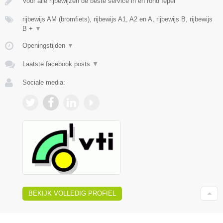
Voor alle rijbewijzen de beste service in en rond Ieper
rijbewijs AM (bromfiets), rijbewijs A1, A2 en A, rijbewijs B, rijbewijs
B +
▼
Openingstijden
▼
Laatste facebook posts
▼
Sociale media:
BEKIJK VOLLEDIG PROFIEL