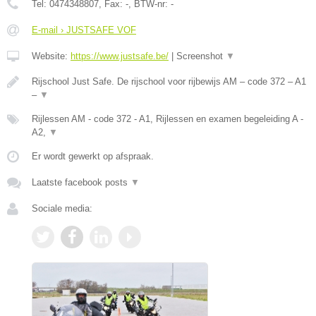
Tel:
0474348807
, Fax:
-
, BTW-nr:
-
E-mail › JUSTSAFE VOF
Website:
https://www.justsafe.be/
|
Screenshot
▼
Rijschool Just Safe. De rijschool voor rijbewijs AM – code 372 – A1
–
▼
Rijlessen AM - code 372 - A1, Rijlessen en examen begeleiding A -
A2,
▼
Er wordt gewerkt op afspraak.
Laatste facebook posts
▼
Sociale media: