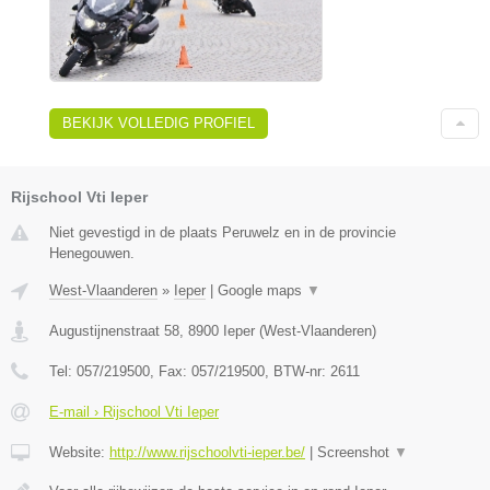
BEKIJK VOLLEDIG PROFIEL
Rijschool Vti Ieper
Niet gevestigd in de plaats Peruwelz en in de provincie
Henegouwen.
West-Vlaanderen
»
Ieper
|
Google maps
▼
Augustijnenstraat 58
,
8900
Ieper
(
West-Vlaanderen
)
Tel:
057/219500
, Fax:
057/219500
, BTW-nr:
2611
E-mail › Rijschool Vti Ieper
Website:
http://www.rijschoolvti-ieper.be/
|
Screenshot
▼