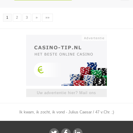
1
2
3
»
»»
Uw advertentie hier? Mail ons
Ik kwam, ik zocht, ik vond - Julius Caesar / 47 v.Chr. ;)