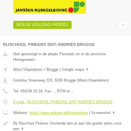
BEKIJK VOLLEDIG PROFIEL
RIJSCHOOL PINKERS SINT-ANDRIES BRUGGE
Niet gevestigd in de plaats Peruwelz en in de provincie
Henegouwen.
West-Vlaanderen
»
Brugge
|
Google maps
▼
Gistelse Steenweg 333
,
8200
Brugge
(
West-Vlaanderen
)
Tel:
050/39.33.34
, Fax:
-
, BTW-nr:
-
E-mail › RIJSCHOOL PINKERS SINT-ANDRIES BRUGGE
Website:
https://www.pinkers.be#sintandries
|
Screenshot
▼
Bij Rijschool Pinkers Oostende ben je aan het goede adres voor
een
▼