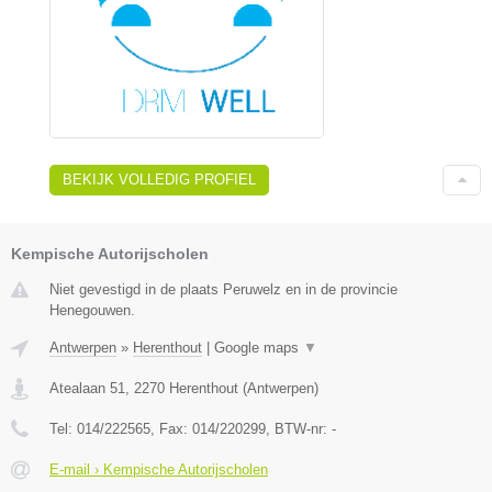
BEKIJK VOLLEDIG PROFIEL
Kempische Autorijscholen
Niet gevestigd in de plaats Peruwelz en in de provincie
Henegouwen.
Antwerpen
»
Herenthout
|
Google maps
▼
Atealaan 51
,
2270
Herenthout
(
Antwerpen
)
Tel:
014/222565
, Fax:
014/220299
, BTW-nr:
-
E-mail › Kempische Autorijscholen