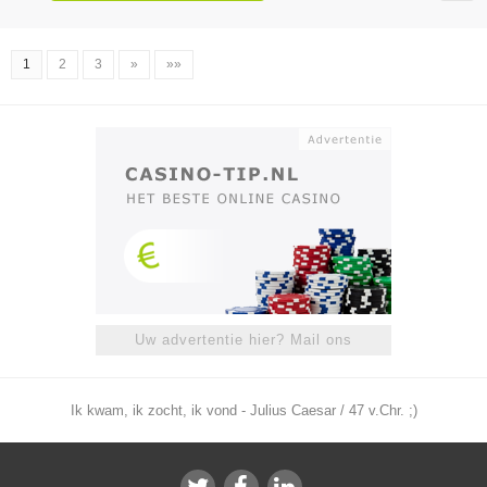
1
2
3
»
»»
Uw advertentie hier? Mail ons
Ik kwam, ik zocht, ik vond - Julius Caesar / 47 v.Chr. ;)