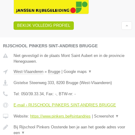
BEKIJK VOLLEDIG PROFIEL
RIJSCHOOL PINKERS SINT-ANDRIES BRUGGE
Niet gevestigd in de plaats Mont Saint Aubert en in de provincie
Henegouwen.
West-Vlaanderen
»
Brugge
|
Google maps
▼
Gistelse Steenweg 333
,
8200
Brugge
(
West-Vlaanderen
)
Tel:
050/39.33.34
, Fax:
-
, BTW-nr:
-
E-mail › RIJSCHOOL PINKERS SINT-ANDRIES BRUGGE
Website:
https://www.pinkers.be#sintandries
|
Screenshot
▼
Bij Rijschool Pinkers Oostende ben je aan het goede adres voor
een
▼