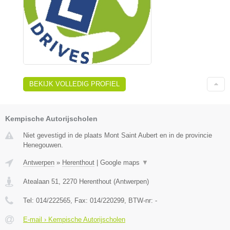
BEKIJK VOLLEDIG PROFIEL
Kempische Autorijscholen
Niet gevestigd in de plaats Mont Saint Aubert en in de provincie
Henegouwen.
Antwerpen
»
Herenthout
|
Google maps
▼
Atealaan 51
,
2270
Herenthout
(
Antwerpen
)
Tel:
014/222565
, Fax:
014/220299
, BTW-nr:
-
E-mail › Kempische Autorijscholen