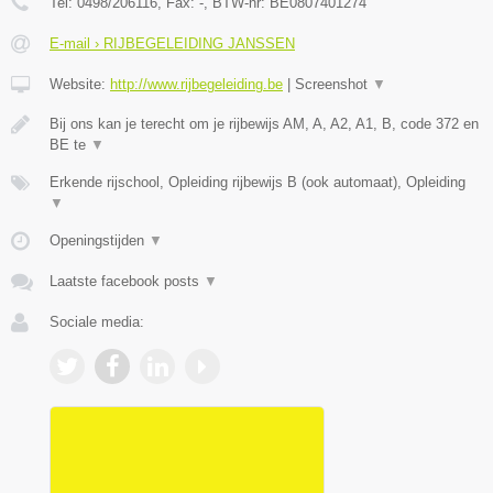
Tel:
0498/206116
, Fax:
-
, BTW-nr:
BE0807401274
E-mail › RIJBEGELEIDING JANSSEN
Website:
http://www.rijbegeleiding.be
|
Screenshot
▼
Bij ons kan je terecht om je rijbewijs AM, A, A2, A1, B, code 372 en
BE te
▼
Erkende rijschool, Opleiding rijbewijs B (ook automaat), Opleiding
▼
Openingstijden
▼
Laatste facebook posts
▼
Sociale media: