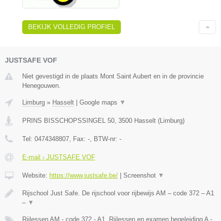
BEKIJK VOLLEDIG PROFIEL
JUSTSAFE VOF
Niet gevestigd in de plaats Mont Saint Aubert en in de provincie
Henegouwen.
Limburg
»
Hasselt
|
Google maps
▼
PRINS BISSCHOPSSINGEL 50
,
3500
Hasselt
(
Limburg
)
Tel:
0474348807
, Fax:
-
, BTW-nr:
-
E-mail › JUSTSAFE VOF
Website:
https://www.justsafe.be/
|
Screenshot
▼
Rijschool Just Safe. De rijschool voor rijbewijs AM – code 372 – A1
–
▼
Rijlessen AM - code 372 - A1, Rijlessen en examen begeleiding A -