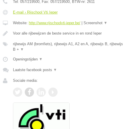
Tel:
057/219500
, Fax:
057/219500
, BTW-nr:
2611
E-mail › Rijschool Vti Ieper
Website:
http://www.rijschoolvti-ieper.be/
|
Screenshot
▼
Voor alle rijbewijzen de beste service in en rond Ieper
rijbewijs AM (bromfiets), rijbewijs A1, A2 en A, rijbewijs B, rijbewijs
B +
▼
Openingstijden
▼
Laatste facebook posts
▼
Sociale media: