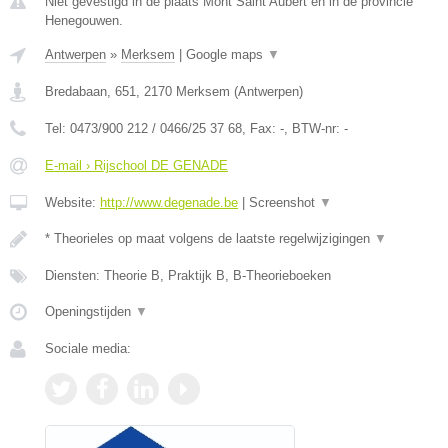
Niet gevestigd in de plaats Mont Saint Aubert en in de provincie
Henegouwen.
Antwerpen
»
Merksem
|
Google maps
▼
Bredabaan, 651
,
2170
Merksem
(
Antwerpen
)
Tel:
0473/900 212 / 0466/25 37 68
, Fax:
-
, BTW-nr:
-
E-mail › Rijschool DE GENADE
Website:
http://www.degenade.be
|
Screenshot
▼
* Theorieles op maat volgens de laatste regelwijzigingen
▼
Diensten: Theorie B, Praktijk B, B-Theorieboeken
Openingstijden
▼
Sociale media: