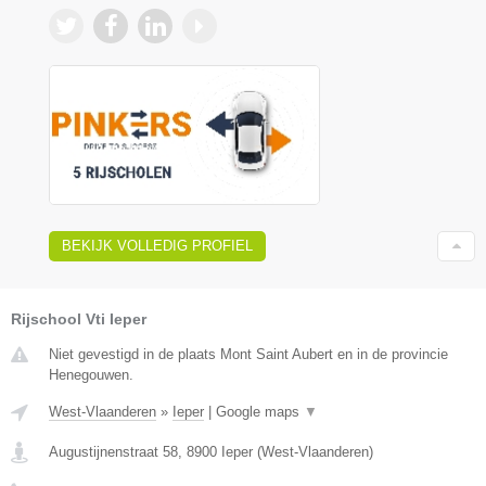
BEKIJK VOLLEDIG PROFIEL
Rijschool Vti Ieper
Niet gevestigd in de plaats Mont Saint Aubert en in de provincie
Henegouwen.
West-Vlaanderen
»
Ieper
|
Google maps
▼
Augustijnenstraat 58
,
8900
Ieper
(
West-Vlaanderen
)