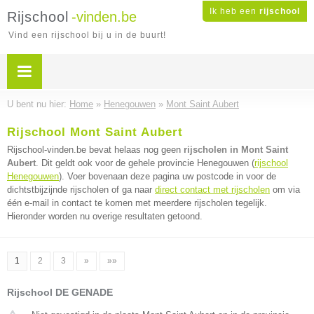
Ik heb een
rijschool
Rijschool
-vinden.be
Vind een rijschool bij u in de buurt!
U bent nu hier:
Home
»
Henegouwen
»
Mont Saint Aubert
Rijschool Mont Saint Aubert
Rijschool-vinden.be bevat helaas nog geen
rijscholen in Mont Saint
Aubert
. Dit geldt ook voor de gehele provincie Henegouwen (
rijschool
Henegouwen
). Voer bovenaan deze pagina uw postcode in voor de
dichtstbijzijnde rijscholen of ga naar
direct contact met rijscholen
om via
één e-mail in contact te komen met meerdere rijscholen tegelijk.
Hieronder worden nu overige resultaten getoond.
1
2
3
»
»»
Rijschool DE GENADE