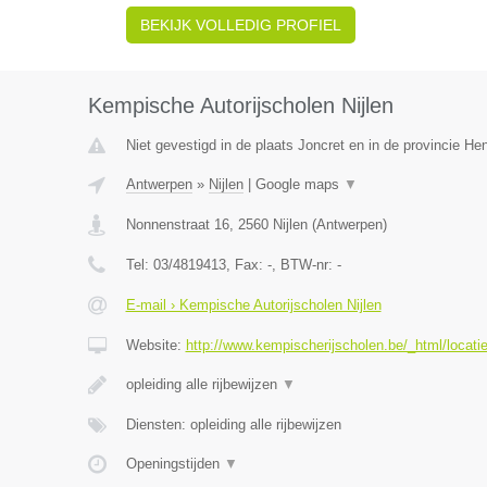
BEKIJK VOLLEDIG PROFIEL
Kempische Autorijscholen Nijlen
Niet gevestigd in de plaats Joncret en in de provincie H
Antwerpen
»
Nijlen
|
Google maps
▼
Nonnenstraat 16
,
2560
Nijlen
(
Antwerpen
)
Tel:
03/4819413
, Fax:
-
, BTW-nr:
-
E-mail › Kempische Autorijscholen Nijlen
Website:
http://www.kempischerijscholen.be/_html/locatie
opleiding alle rijbewijzen
▼
Diensten: opleiding alle rijbewijzen
Openingstijden
▼