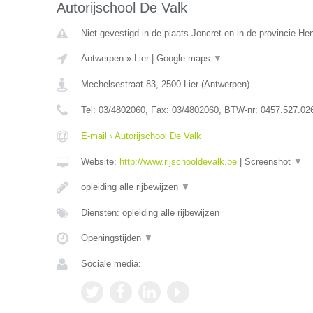
Autorijschool De Valk
Niet gevestigd in de plaats Joncret en in de provincie H
Antwerpen
»
Lier
|
Google maps
▼
Mechelsestraat 83
,
2500
Lier
(
Antwerpen
)
Tel:
03/4802060
, Fax:
03/4802060
, BTW-nr:
0457.527.02
E-mail › Autorijschool De Valk
Website:
http://www.rijschooldevalk.be
|
Screenshot
▼
opleiding alle rijbewijzen
▼
Diensten: opleiding alle rijbewijzen
Openingstijden
▼
Sociale media: