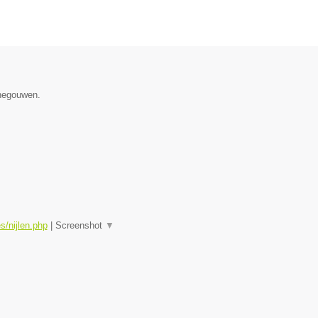
enegouwen.
s/nijlen.php
|
Screenshot
▼