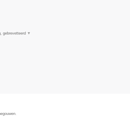
ig, gebrevetteerd
▼
enegouwen.