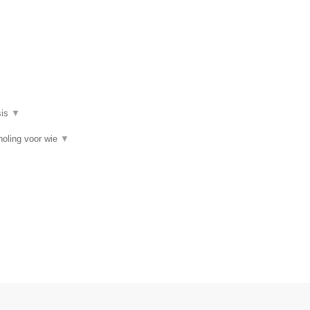
▼
sis
▼
choling voor wie
▼