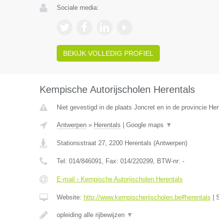
Sociale media:
BEKIJK VOLLEDIG PROFIEL
Kempische Autorijscholen Herentals
Niet gevestigd in de plaats Joncret en in de provincie H
Antwerpen
»
Herentals
|
Google maps
▼
Stationsstraat 27
,
2200
Herentals
(
Antwerpen
)
Tel:
014/846091
, Fax:
014/220299
, BTW-nr:
-
E-mail › Kempische Autorijscholen Herentals
Website:
http://www.kempischerijscholen.be#herentals
|
opleiding alle rijbewijzen
▼