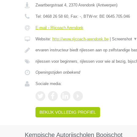
Zwartbergstraat 4
,
2370
Arendonk
(
Antwerpen
)
Tel:
0468 26 58 60
, Fax:
-
, BTW-nr:
BE 0645.705.046
E-mail › Rijcoach Arendonk
Website:
http://www.rijcoach-arendonk.be
|
Screenshot
ervaren instructeur biedt rijlessen aan op zelfstandige ba
rijlessen voor beginners, rijlessen voor wie al bezig, bijs
Openingstijden onbekend
Sociale media:
BEKIJK VOLLEDIG PROFIEL
Kempische Autorijscholen Booischot