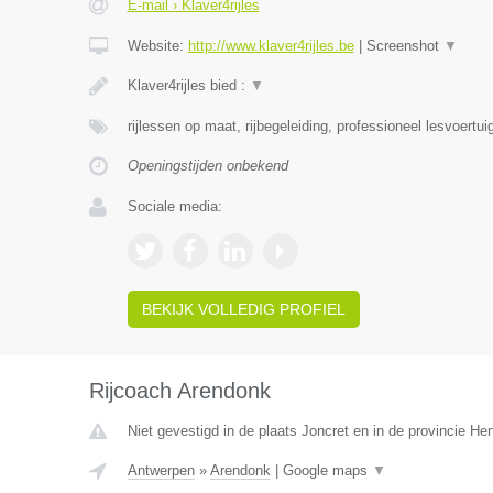
E-mail › Klaver4rijles
Website:
http://www.klaver4rijles.be
|
Screenshot
▼
Klaver4rijles bied :
▼
rijlessen op maat, rijbegeleiding, professioneel lesvoertu
Openingstijden onbekend
Sociale media:
BEKIJK VOLLEDIG PROFIEL
Rijcoach Arendonk
Niet gevestigd in de plaats Joncret en in de provincie H
Antwerpen
»
Arendonk
|
Google maps
▼