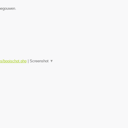
enegouwen.
es/booischot.php
|
Screenshot
▼