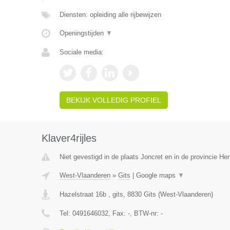
Diensten: opleiding alle rijbewijzen
Openingstijden
▼
Sociale media:
BEKIJK VOLLEDIG PROFIEL
Klaver4rijles
Niet gevestigd in de plaats Joncret en in de provincie H
West-Vlaanderen
»
Gits
|
Google maps
▼
Hazelstraat 16b , gits
,
8830
Gits
(
West-Vlaanderen
)
Tel:
0491646032
, Fax:
-
, BTW-nr:
-