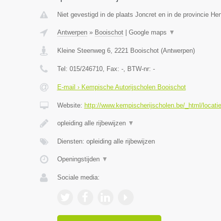
Niet gevestigd in de plaats Joncret en in de provincie H
Antwerpen
»
Booischot
|
Google maps
▼
Kleine Steenweg 6
,
2221
Booischot
(
Antwerpen
)
Tel:
015/246710
, Fax:
-
, BTW-nr:
-
E-mail › Kempische Autorijscholen Booischot
Website:
http://www.kempischerijscholen.be/_html/locati
opleiding alle rijbewijzen
▼
Diensten: opleiding alle rijbewijzen
Openingstijden
▼
Sociale media: