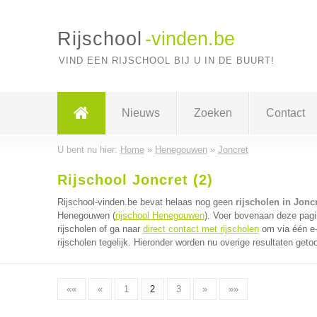
Rijschool
-vinden.be
VIND EEN RIJSCHOOL BIJ U IN DE BUURT!
Nieuws
Zoeken
Contact
U bent nu hier:
Home
»
Henegouwen
»
Joncret
Rijschool Joncret (2)
Rijschool-vinden.be bevat helaas nog geen
rijscholen in Jonc
Henegouwen (
rijschool Henegouwen
). Voer bovenaan deze pagin
rijscholen of ga naar
direct contact met rijscholen
om via één e-
rijscholen tegelijk. Hieronder worden nu overige resultaten geto
««
«
1
2
3
»
»»