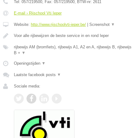
Tel:
057/219500
, Fax:
057/219500
, BTW-nr:
2611
E-mail › Rijschool Vti Ieper
Website:
http://www.rijschoolvti-ieper.be/
|
Screenshot
▼
Voor alle rijbewijzen de beste service in en rond Ieper
rijbewijs AM (bromfiets), rijbewijs A1, A2 en A, rijbewijs B, rijbewijs
B +
▼
Openingstijden
▼
Laatste facebook posts
▼
Sociale media: