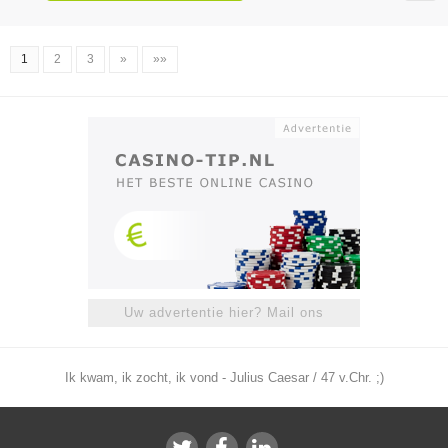
1
2
3
»
»»
Uw advertentie hier? Mail ons
Ik kwam, ik zocht, ik vond - Julius Caesar / 47 v.Chr. ;)