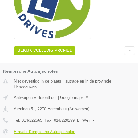
BEKIJK VOLLEDIG PROFIEL
Kempische Autorijscholen
Niet gevestigd in de plaats Hautrage en in de provincie
Henegouwen.
Antwerpen
»
Herenthout
|
Google maps
▼
Atealaan 51
,
2270
Herenthout
(
Antwerpen
)
Tel:
014/222565
, Fax:
014/220299
, BTW-nr:
-
E-mail › Kempische Autorijscholen