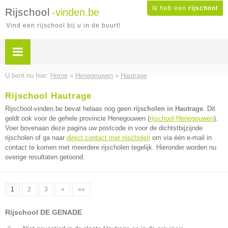
Ik heb een
rijschool
Rijschool
-vinden.be
Vind een rijschool bij u in de buurt!
U bent nu hier:
Home
»
Henegouwen
»
Hautrage
Rijschool Hautrage
Rijschool-vinden.be bevat helaas nog geen
rijscholen in Hautrage
. Dit
geldt ook voor de gehele provincie Henegouwen (
rijschool Henegouwen
).
Voer bovenaan deze pagina uw postcode in voor de dichtstbijzijnde
rijscholen of ga naar
direct contact met rijscholen
om via één e-mail in
contact te komen met meerdere rijscholen tegelijk. Hieronder worden nu
overige resultaten getoond.
1
2
3
»
»»
Rijschool DE GENADE