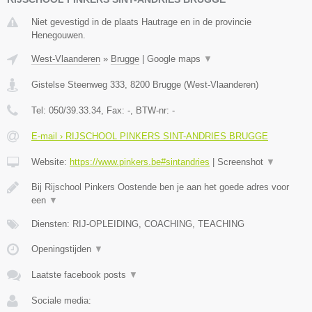
Niet gevestigd in de plaats Hautrage en in de provincie
Henegouwen.
West-Vlaanderen
»
Brugge
|
Google maps
▼
Gistelse Steenweg 333
,
8200
Brugge
(
West-Vlaanderen
)
Tel:
050/39.33.34
, Fax:
-
, BTW-nr:
-
E-mail › RIJSCHOOL PINKERS SINT-ANDRIES BRUGGE
Website:
https://www.pinkers.be#sintandries
|
Screenshot
▼
Bij Rijschool Pinkers Oostende ben je aan het goede adres voor
een
▼
Diensten: RIJ-OPLEIDING, COACHING, TEACHING
Openingstijden
▼
Laatste facebook posts
▼
Sociale media: