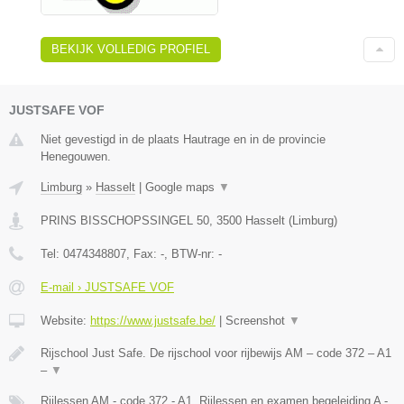
BEKIJK VOLLEDIG PROFIEL
JUSTSAFE VOF
Niet gevestigd in de plaats Hautrage en in de provincie
Henegouwen.
Limburg
»
Hasselt
|
Google maps
▼
PRINS BISSCHOPSSINGEL 50
,
3500
Hasselt
(
Limburg
)
Tel:
0474348807
, Fax:
-
, BTW-nr:
-
E-mail › JUSTSAFE VOF
Website:
https://www.justsafe.be/
|
Screenshot
▼
Rijschool Just Safe. De rijschool voor rijbewijs AM – code 372 – A1
–
▼
Rijlessen AM - code 372 - A1, Rijlessen en examen begeleiding A -