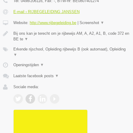
Tel:
0498/206116
, Fax:
-
, BTW-nr:
BE0807401274
E-mail › RIJBEGELEIDING JANSSEN
Website:
http://www.rijbegeleiding.be
|
Screenshot
▼
Bij ons kan je terecht om je rijbewijs AM, A, A2, A1, B, code 372 en
BE te
▼
Erkende rijschool, Opleiding rijbewijs B (ook automaat), Opleiding
▼
Openingstijden
▼
Laatste facebook posts
▼
Sociale media: