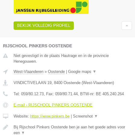
BEKIJK VOLLEDIG PROFIEL
RIJSCHOOL PINKERS OOSTENDE
Niet gevestigd in de plaats Hautrage en in de provincie
Henegouwen.
West-Vlaanderen
»
Oostende
|
Google maps
▼
VINDICTIVELAAN 19
,
8400
Oostende
(
West-Vlaanderen
)
Tel:
059/80.12.73
, Fax:
059/80.71.44
, BTW-nr:
BE 405.240.264
E-mail › RIJSCHOOL PINKERS OOSTENDE
Website:
https://www.pinkers.be
|
Screenshot
▼
Bij Rijschool Pinkers Oostende ben je aan het goede adres voor
een
▼