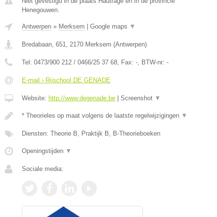
Niet gevestigd in de plaats Hautrage en in de provincie
Henegouwen.
Antwerpen
»
Merksem
|
Google maps
▼
Bredabaan, 651
,
2170
Merksem
(
Antwerpen
)
Tel:
0473/900 212 / 0466/25 37 68
, Fax:
-
, BTW-nr:
-
E-mail › Rijschool DE GENADE
Website:
http://www.degenade.be
|
Screenshot
▼
* Theorieles op maat volgens de laatste regelwijzigingen
▼
Diensten: Theorie B, Praktijk B, B-Theorieboeken
Openingstijden
▼
Sociale media: