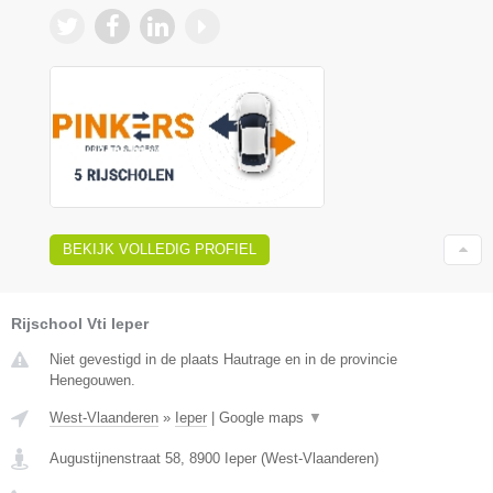
BEKIJK VOLLEDIG PROFIEL
Rijschool Vti Ieper
Niet gevestigd in de plaats Hautrage en in de provincie
Henegouwen.
West-Vlaanderen
»
Ieper
|
Google maps
▼
Augustijnenstraat 58
,
8900
Ieper
(
West-Vlaanderen
)