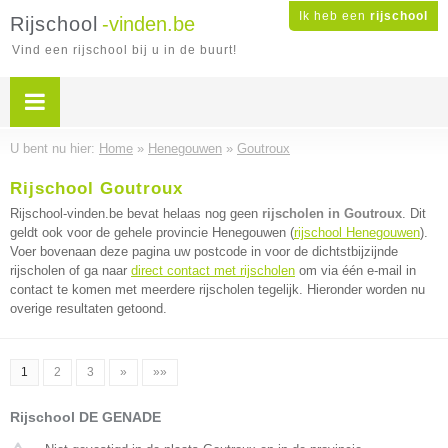
Ik heb een
rijschool
Rijschool
-vinden.be
Vind een rijschool bij u in de buurt!
U bent nu hier:
Home
»
Henegouwen
»
Goutroux
Rijschool Goutroux
Rijschool-vinden.be bevat helaas nog geen
rijscholen in Goutroux
. Dit
geldt ook voor de gehele provincie Henegouwen (
rijschool Henegouwen
).
Voer bovenaan deze pagina uw postcode in voor de dichtstbijzijnde
rijscholen of ga naar
direct contact met rijscholen
om via één e-mail in
contact te komen met meerdere rijscholen tegelijk. Hieronder worden nu
overige resultaten getoond.
1
2
3
»
»»
Rijschool DE GENADE