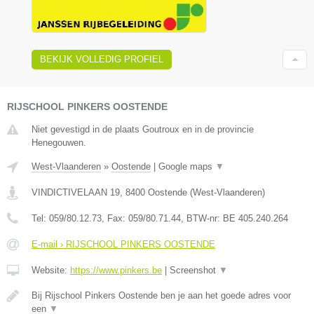
BEKIJK VOLLEDIG PROFIEL
RIJSCHOOL PINKERS OOSTENDE
Niet gevestigd in de plaats Goutroux en in de provincie
Henegouwen.
West-Vlaanderen
»
Oostende
|
Google maps
▼
VINDICTIVELAAN 19
,
8400
Oostende
(
West-Vlaanderen
)
Tel:
059/80.12.73
, Fax:
059/80.71.44
, BTW-nr:
BE 405.240.264
E-mail › RIJSCHOOL PINKERS OOSTENDE
Website:
https://www.pinkers.be
|
Screenshot
▼
Bij Rijschool Pinkers Oostende ben je aan het goede adres voor
een
▼