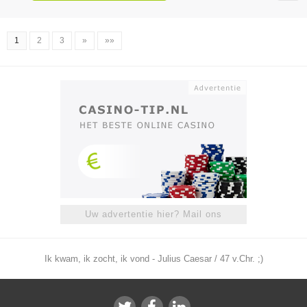
1
2
3
»
»»
Uw advertentie hier? Mail ons
Ik kwam, ik zocht, ik vond - Julius Caesar / 47 v.Chr. ;)