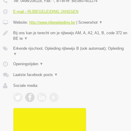
Tel:
0498/206116
, Fax:
-
, BTW-nr:
BE0807401274
E-mail › RIJBEGELEIDING JANSSEN
Website:
http://www.rijbegeleiding.be
|
Screenshot
▼
Bij ons kan je terecht om je rijbewijs AM, A, A2, A1, B, code 372 en
BE te
▼
Erkende rijschool, Opleiding rijbewijs B (ook automaat), Opleiding
▼
Openingstijden
▼
Laatste facebook posts
▼
Sociale media: