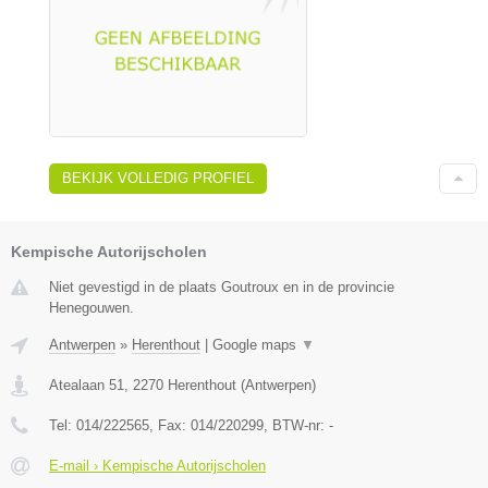
BEKIJK VOLLEDIG PROFIEL
Kempische Autorijscholen
Niet gevestigd in de plaats Goutroux en in de provincie
Henegouwen.
Antwerpen
»
Herenthout
|
Google maps
▼
Atealaan 51
,
2270
Herenthout
(
Antwerpen
)
Tel:
014/222565
, Fax:
014/220299
, BTW-nr:
-
E-mail › Kempische Autorijscholen