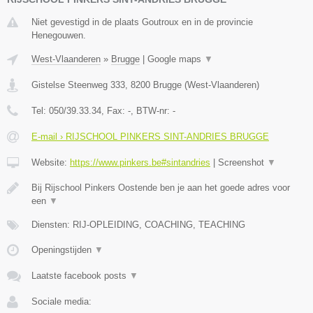
Niet gevestigd in de plaats Goutroux en in de provincie
Henegouwen.
West-Vlaanderen
»
Brugge
|
Google maps
▼
Gistelse Steenweg 333
,
8200
Brugge
(
West-Vlaanderen
)
Tel:
050/39.33.34
, Fax:
-
, BTW-nr:
-
E-mail › RIJSCHOOL PINKERS SINT-ANDRIES BRUGGE
Website:
https://www.pinkers.be#sintandries
|
Screenshot
▼
Bij Rijschool Pinkers Oostende ben je aan het goede adres voor
een
▼
Diensten: RIJ-OPLEIDING, COACHING, TEACHING
Openingstijden
▼
Laatste facebook posts
▼
Sociale media: