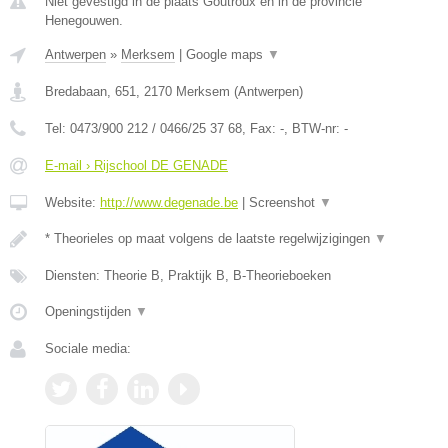
Niet gevestigd in de plaats Goutroux en in de provincie
Henegouwen.
Antwerpen
»
Merksem
|
Google maps
▼
Bredabaan, 651
,
2170
Merksem
(
Antwerpen
)
Tel:
0473/900 212 / 0466/25 37 68
, Fax:
-
, BTW-nr:
-
E-mail › Rijschool DE GENADE
Website:
http://www.degenade.be
|
Screenshot
▼
* Theorieles op maat volgens de laatste regelwijzigingen
▼
Diensten: Theorie B, Praktijk B, B-Theorieboeken
Openingstijden
▼
Sociale media: