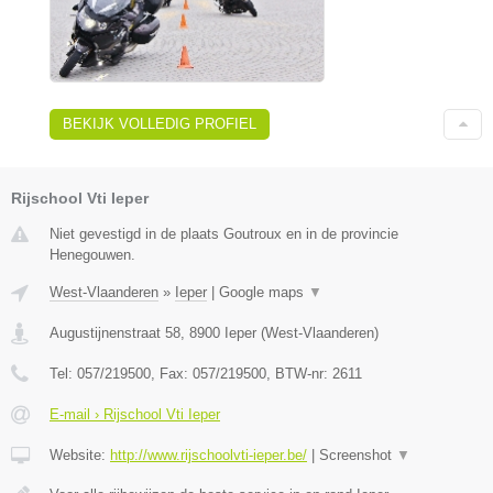
BEKIJK VOLLEDIG PROFIEL
Rijschool Vti Ieper
Niet gevestigd in de plaats Goutroux en in de provincie
Henegouwen.
West-Vlaanderen
»
Ieper
|
Google maps
▼
Augustijnenstraat 58
,
8900
Ieper
(
West-Vlaanderen
)
Tel:
057/219500
, Fax:
057/219500
, BTW-nr:
2611
E-mail › Rijschool Vti Ieper
Website:
http://www.rijschoolvti-ieper.be/
|
Screenshot
▼