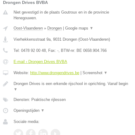
Drongen Drives BVBA
Niet gevestigd in de plaats Goutroux en in de provincie
Henegouwen.
Oost-Vlaanderen
»
Drongen
|
Google maps
▼
Vierhekkensstraat 9a
,
9031
Drongen
(
Oost-Vlaanderen
)
Tel:
0478 92 00 48
, Fax:
-
, BTW-nr:
BE 0658.904.766
E-mail › Drongen Drives BVBA
Website:
http://www.drongendrives.be
|
Screenshot
▼
Drongen Drives is een erkende rijschool in oprichting. Vanaf begin
▼
Diensten: Praktische rijlessen
Openingstijden
▼
Sociale media: