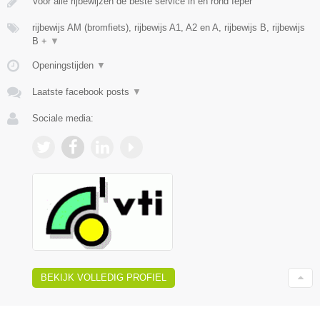
Voor alle rijbewijzen de beste service in en rond Ieper
rijbewijs AM (bromfiets), rijbewijs A1, A2 en A, rijbewijs B, rijbewijs
B +
▼
Openingstijden
▼
Laatste facebook posts
▼
Sociale media:
BEKIJK VOLLEDIG PROFIEL