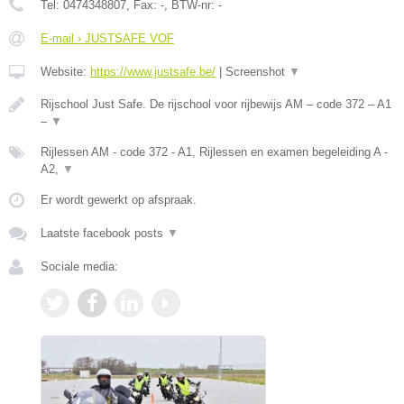
Tel:
0474348807
, Fax:
-
, BTW-nr:
-
E-mail › JUSTSAFE VOF
Website:
https://www.justsafe.be/
|
Screenshot
▼
Rijschool Just Safe. De rijschool voor rijbewijs AM – code 372 – A1
–
▼
Rijlessen AM - code 372 - A1, Rijlessen en examen begeleiding A -
A2,
▼
Er wordt gewerkt op afspraak.
Laatste facebook posts
▼
Sociale media: