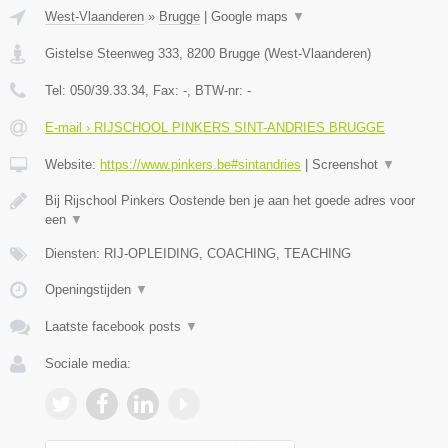
West-Vlaanderen
»
Brugge
|
Google maps
▼
Gistelse Steenweg 333
,
8200
Brugge
(
West-Vlaanderen
)
Tel:
050/39.33.34
, Fax:
-
, BTW-nr:
-
E-mail › RIJSCHOOL PINKERS SINT-ANDRIES BRUGGE
Website:
https://www.pinkers.be#sintandries
|
Screenshot
▼
Bij Rijschool Pinkers Oostende ben je aan het goede adres voor
een
▼
Diensten: RIJ-OPLEIDING, COACHING, TEACHING
Openingstijden
▼
Laatste facebook posts
▼
Sociale media: