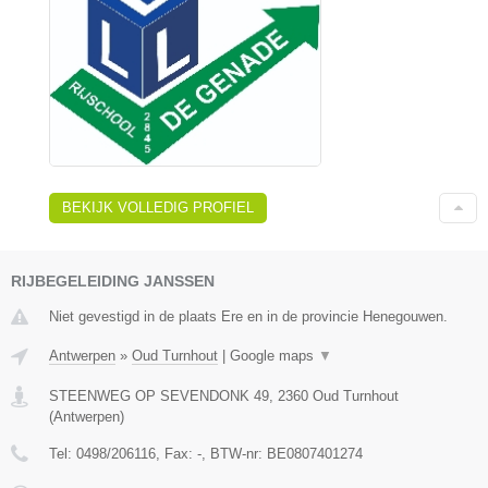
BEKIJK VOLLEDIG PROFIEL
RIJBEGELEIDING JANSSEN
Niet gevestigd in de plaats Ere en in de provincie Henegouwen.
Antwerpen
»
Oud Turnhout
|
Google maps
▼
STEENWEG OP SEVENDONK 49
,
2360
Oud Turnhout
(
Antwerpen
)
Tel:
0498/206116
, Fax:
-
, BTW-nr:
BE0807401274