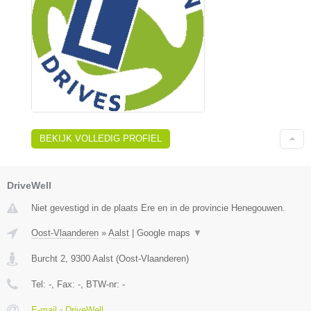
BEKIJK VOLLEDIG PROFIEL
DriveWell
Niet gevestigd in de plaats Ere en in de provincie Henegouwen.
Oost-Vlaanderen
»
Aalst
|
Google maps
▼
Burcht 2
,
9300
Aalst
(
Oost-Vlaanderen
)
Tel:
-
, Fax:
-
, BTW-nr:
-
E-mail › DriveWell