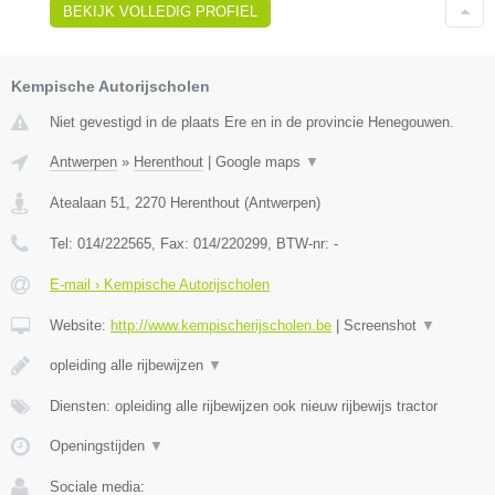
BEKIJK VOLLEDIG PROFIEL
Kempische Autorijscholen
Niet gevestigd in de plaats Ere en in de provincie Henegouwen.
Antwerpen
»
Herenthout
|
Google maps
▼
Atealaan 51
,
2270
Herenthout
(
Antwerpen
)
Tel:
014/222565
, Fax:
014/220299
, BTW-nr:
-
E-mail › Kempische Autorijscholen
Website:
http://www.kempischerijscholen.be
|
Screenshot
▼
opleiding alle rijbewijzen
▼
Diensten: opleiding alle rijbewijzen ook nieuw rijbewijs tractor
Openingstijden
▼
Sociale media: