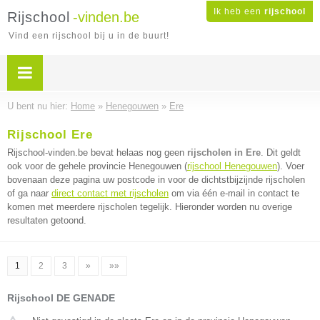
Ik heb een
rijschool
Rijschool
-vinden.be
Vind een rijschool bij u in de buurt!
U bent nu hier:
Home
»
Henegouwen
»
Ere
Rijschool Ere
Rijschool-vinden.be bevat helaas nog geen
rijscholen in Ere
. Dit geldt
ook voor de gehele provincie Henegouwen (
rijschool Henegouwen
). Voer
bovenaan deze pagina uw postcode in voor de dichtstbijzijnde rijscholen
of ga naar
direct contact met rijscholen
om via één e-mail in contact te
komen met meerdere rijscholen tegelijk. Hieronder worden nu overige
resultaten getoond.
1
2
3
»
»»
Rijschool DE GENADE