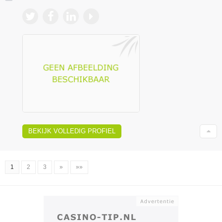
BEKIJK VOLLEDIG PROFIEL
1
2
3
»
»»