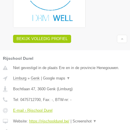
BEKIJK VOLLEDIG PROFIEL
Rijschool Durel
Niet gevestigd in de plaats Ere en in de provincie Henegouwen.
Limburg
»
Genk
|
Google maps
▼
Bochtlaan 47
,
3600
Genk
(
Limburg
)
Tel:
0475712700
, Fax:
-
, BTW-nr:
-
E-mail › Rijschool Durel
Website:
https://rijschooldurel.be/
|
Screenshot
▼