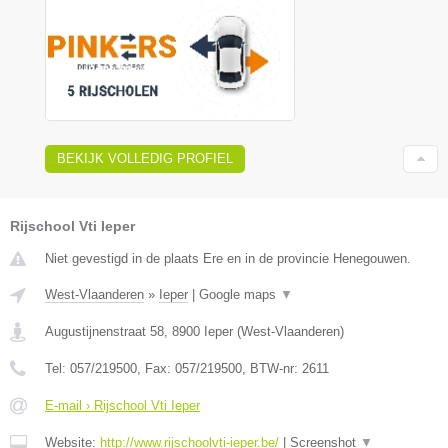
BEKIJK VOLLEDIG PROFIEL
Rijschool Vti Ieper
Niet gevestigd in de plaats Ere en in de provincie Henegouwen.
West-Vlaanderen
»
Ieper
|
Google maps
▼
Augustijnenstraat 58
,
8900
Ieper
(
West-Vlaanderen
)
Tel:
057/219500
, Fax:
057/219500
, BTW-nr:
2611
E-mail › Rijschool Vti Ieper
Website:
http://www.rijschoolvti-ieper.be/
|
Screenshot
▼