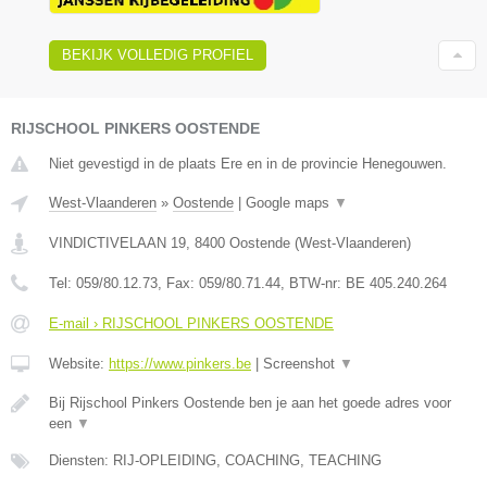
BEKIJK VOLLEDIG PROFIEL
RIJSCHOOL PINKERS OOSTENDE
Niet gevestigd in de plaats Ere en in de provincie Henegouwen.
West-Vlaanderen
»
Oostende
|
Google maps
▼
VINDICTIVELAAN 19
,
8400
Oostende
(
West-Vlaanderen
)
Tel:
059/80.12.73
, Fax:
059/80.71.44
, BTW-nr:
BE 405.240.264
E-mail › RIJSCHOOL PINKERS OOSTENDE
Website:
https://www.pinkers.be
|
Screenshot
▼
Bij Rijschool Pinkers Oostende ben je aan het goede adres voor
een
▼
Diensten: RIJ-OPLEIDING, COACHING, TEACHING