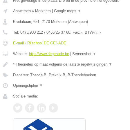
Niet gevestigd in de plaats Ere en in de provincie Henegouwen.
Antwerpen
»
Merksem
|
Google maps
▼
Bredabaan, 651
,
2170
Merksem
(
Antwerpen
)
Tel:
0473/900 212 / 0466/25 37 68
, Fax:
-
, BTW-nr:
-
E-mail › Rijschool DE GENADE
Website:
http://www.degenade.be
|
Screenshot
▼
* Theorieles op maat volgens de laatste regelwijzigingen
▼
Diensten: Theorie B, Praktijk B, B-Theorieboeken
Openingstijden
▼
Sociale media: