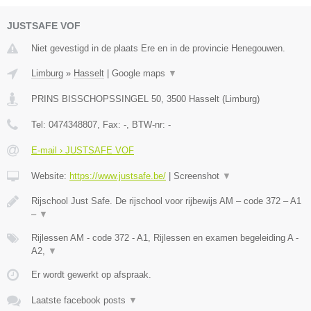
JUSTSAFE VOF
Niet gevestigd in de plaats Ere en in de provincie Henegouwen.
Limburg
»
Hasselt
|
Google maps
▼
PRINS BISSCHOPSSINGEL 50
,
3500
Hasselt
(
Limburg
)
Tel:
0474348807
, Fax:
-
, BTW-nr:
-
E-mail › JUSTSAFE VOF
Website:
https://www.justsafe.be/
|
Screenshot
▼
Rijschool Just Safe. De rijschool voor rijbewijs AM – code 372 – A1
–
▼
Rijlessen AM - code 372 - A1, Rijlessen en examen begeleiding A -
A2,
▼
Er wordt gewerkt op afspraak.
Laatste facebook posts
▼