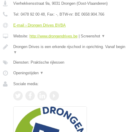
Vierhekkensstraat 9a
,
9031
Drongen
(
Oost-Vlaanderen
)
Tel:
0478 92 00 48
, Fax:
-
, BTW-nr:
BE 0658.904.766
E-mail › Drongen Drives BVBA
Website:
http://www.drongendrives.be
|
Screenshot
▼
Drongen Drives is een erkende rijschool in oprichting. Vanaf begin
▼
Diensten: Praktische rijlessen
Openingstijden
▼
Sociale media: