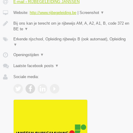
E-mail › RIJBEGELEIDING JANSSEN
Website:
http://www.rijbegeleiding.be
|
Screenshot
▼
Bij ons kan je terecht om je rijbewijs AM, A, A2, A1, B, code 372 en
BE te
▼
Erkende rijschool, Opleiding rijbewijs B (ook automaat), Opleiding
▼
Openingstijden
▼
Laatste facebook posts
▼
Sociale media: