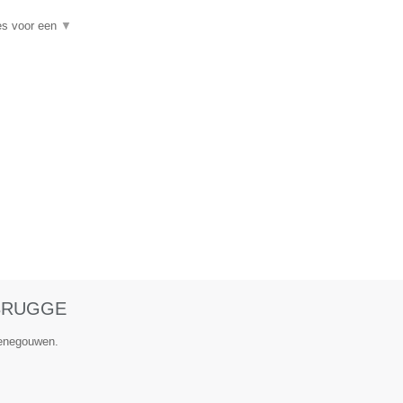
es voor een
▼
 BRUGGE
Henegouwen.