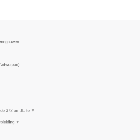
Henegouwen.
Antwerpen
)
code 372 en BE te
▼
Opleiding
▼