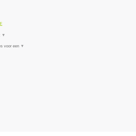
GE
t
▼
es voor een
▼