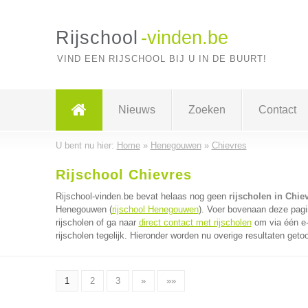
Rijschool
-vinden.be
VIND EEN RIJSCHOOL BIJ U IN DE BUURT!
Nieuws
Zoeken
Contact
U bent nu hier:
Home
»
Henegouwen
»
Chievres
Rijschool Chievres
Rijschool-vinden.be bevat helaas nog geen
rijscholen in Chie
Henegouwen (
rijschool Henegouwen
). Voer bovenaan deze pagin
rijscholen of ga naar
direct contact met rijscholen
om via één e-
rijscholen tegelijk. Hieronder worden nu overige resultaten geto
1
2
3
»
»»