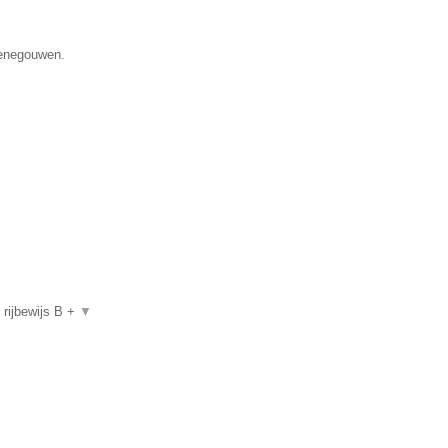
Henegouwen.
, rijbewijs B +
▼