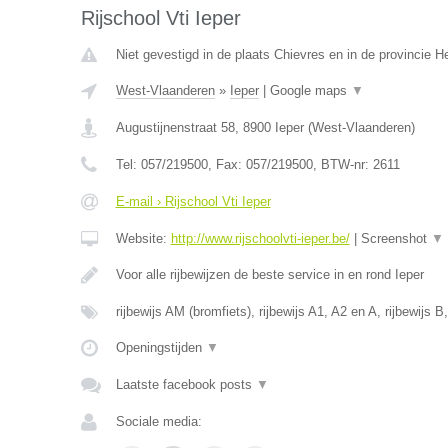
Rijschool Vti Ieper
Niet gevestigd in de plaats Chievres en in de provincie 
West-Vlaanderen
»
Ieper
|
Google maps
▼
Augustijnenstraat 58
,
8900
Ieper
(
West-Vlaanderen
)
Tel:
057/219500
, Fax:
057/219500
, BTW-nr:
2611
E-mail › Rijschool Vti Ieper
Website:
http://www.rijschoolvti-ieper.be/
|
Screenshot
▼
Voor alle rijbewijzen de beste service in en rond Ieper
rijbewijs AM (bromfiets), rijbewijs A1, A2 en A, rijbewijs B
Openingstijden
▼
Laatste facebook posts
▼
Sociale media: