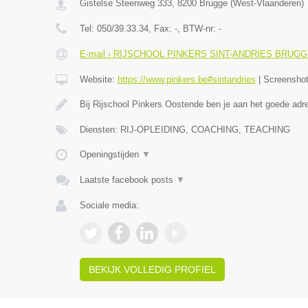
Gistelse Steenweg 333
,
8200
Brugge
(
West-Vlaanderen
)
Tel:
050/39.33.34
, Fax:
-
, BTW-nr:
-
E-mail › RIJSCHOOL PINKERS SINT-ANDRIES BRUG
Website:
https://www.pinkers.be#sintandries
|
Screensho
Bij Rijschool Pinkers Oostende ben je aan het goede adr
Diensten: RIJ-OPLEIDING, COACHING, TEACHING
Openingstijden
▼
Laatste facebook posts
▼
Sociale media:
BEKIJK VOLLEDIG PROFIEL