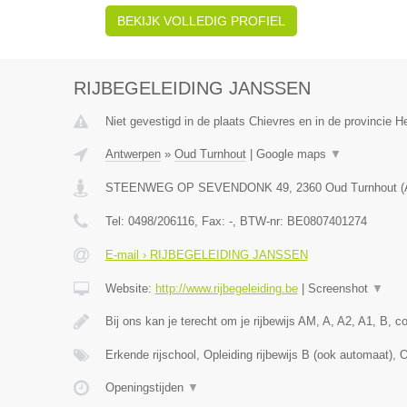
BEKIJK VOLLEDIG PROFIEL
RIJBEGELEIDING JANSSEN
Niet gevestigd in de plaats Chievres en in de provincie 
Antwerpen
»
Oud Turnhout
|
Google maps
▼
STEENWEG OP SEVENDONK 49
,
2360
Oud Turnhout
(
Tel:
0498/206116
, Fax:
-
, BTW-nr:
BE0807401274
E-mail › RIJBEGELEIDING JANSSEN
Website:
http://www.rijbegeleiding.be
|
Screenshot
▼
Bij ons kan je terecht om je rijbewijs AM, A, A2, A1, B, 
Erkende rijschool, Opleiding rijbewijs B (ook automaat), 
Openingstijden
▼