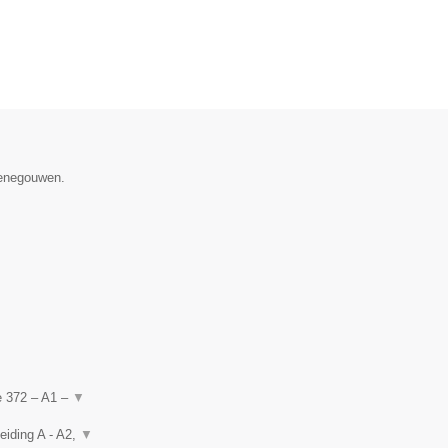
Henegouwen.
de 372 – A1 –
▼
eiding A - A2,
▼