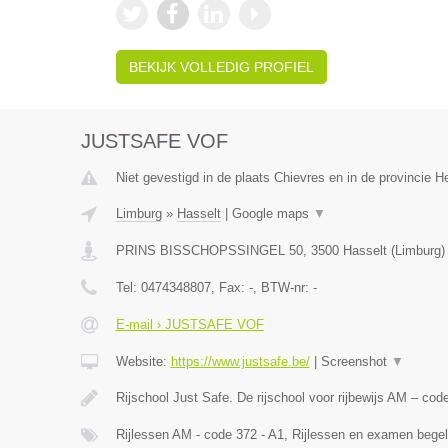
BEKIJK VOLLEDIG PROFIEL
JUSTSAFE VOF
Niet gevestigd in de plaats Chievres en in de provincie 
Limburg
»
Hasselt
|
Google maps
▼
PRINS BISSCHOPSSINGEL 50
,
3500
Hasselt
(
Limburg
)
Tel:
0474348807
, Fax:
-
, BTW-nr:
-
E-mail › JUSTSAFE VOF
Website:
https://www.justsafe.be/
|
Screenshot
▼
Rijschool Just Safe. De rijschool voor rijbewijs AM – co
Rijlessen AM - code 372 - A1, Rijlessen en examen begel