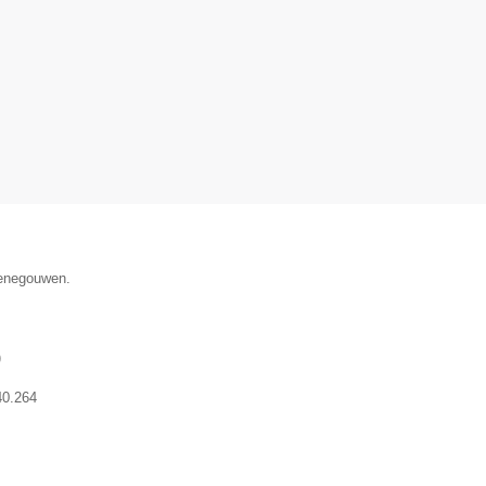
Henegouwen.
)
40.264