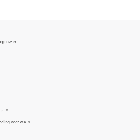
enegouwen.
▼
sis
▼
choling voor wie
▼