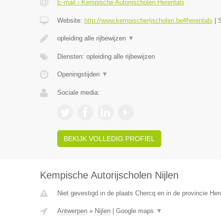
E-mail › Kempische Autorijscholen Herentals
Website:
http://www.kempischerijscholen.be#herentals
|
opleiding alle rijbewijzen
▼
Diensten: opleiding alle rijbewijzen
Openingstijden
▼
Sociale media:
BEKIJK VOLLEDIG PROFIEL
Kempische Autorijscholen Nijlen
Niet gevestigd in de plaats Chercq en in de provincie H
Antwerpen
»
Nijlen
|
Google maps
▼