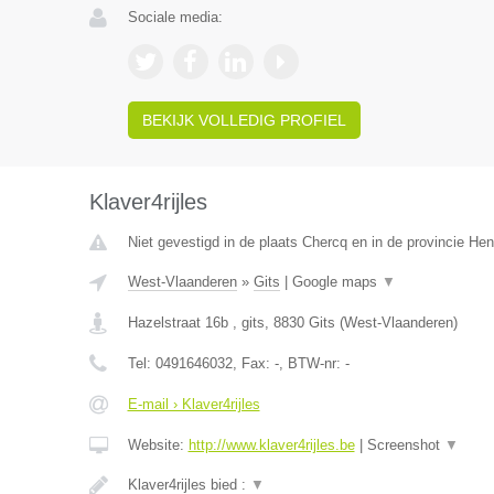
Sociale media:
BEKIJK VOLLEDIG PROFIEL
Klaver4rijles
Niet gevestigd in de plaats Chercq en in de provincie H
West-Vlaanderen
»
Gits
|
Google maps
▼
Hazelstraat 16b , gits
,
8830
Gits
(
West-Vlaanderen
)
Tel:
0491646032
, Fax:
-
, BTW-nr:
-
E-mail › Klaver4rijles
Website:
http://www.klaver4rijles.be
|
Screenshot
▼
Klaver4rijles bied :
▼