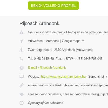
BEKIJK VOLLEDIG PROFIEL
Rijcoach Arendonk
Niet gevestigd in de plaats Chercq en in de provincie H
Antwerpen
»
Arendonk
|
Google maps
▼
Zwartbergstraat 4
,
2370
Arendonk
(
Antwerpen
)
Tel:
0468 26 58 60
, Fax:
-
, BTW-nr:
BE 0645.705.046
E-mail › Rijcoach Arendonk
Website:
http://www.rijcoach-arendonk.be
|
Screenshot
ervaren instructeur biedt rijlessen aan op zelfstandige ba
rijlessen voor beginners, rijlessen voor wie al bezig, bijs
Openingstijden onbekend