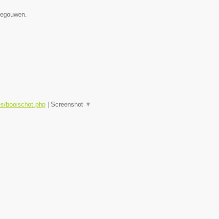
enegouwen.
es/booischot.php
|
Screenshot
▼