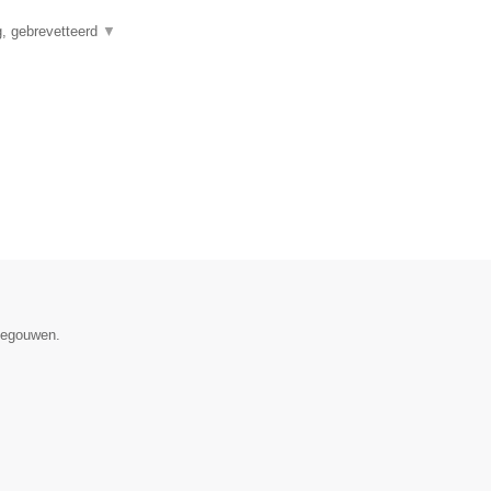
ig, gebrevetteerd
▼
enegouwen.