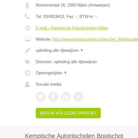
Nonnenstraat 16
,
2560
Nijlen
(
Antwerpen
)
Tel:
03/4819413
, Fax:
-
, BTW-nr:
-
E-mail › Kempische Autorijscholen Nijlen
Website:
http://www.kempischerijscholen.be/_html/locatie
opleiding alle rijbewijzen
▼
Diensten: opleiding alle rijbewijzen
Openingstijden
▼
Sociale media:
BEKIJK VOLLEDIG PROFIEL
Kempische Autorijscholen Booischot