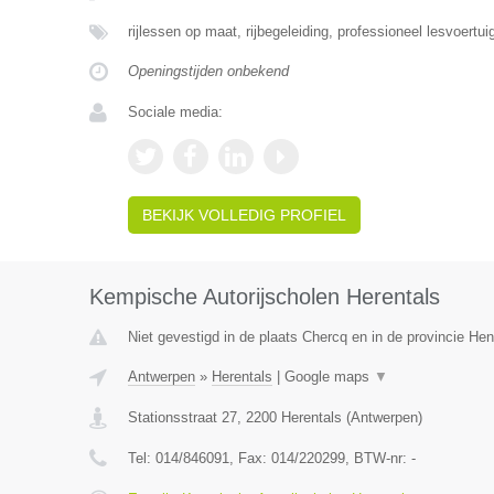
rijlessen op maat, rijbegeleiding, professioneel lesvoertu
Openingstijden onbekend
Sociale media:
BEKIJK VOLLEDIG PROFIEL
Kempische Autorijscholen Herentals
Niet gevestigd in de plaats Chercq en in de provincie H
Antwerpen
»
Herentals
|
Google maps
▼
Stationsstraat 27
,
2200
Herentals
(
Antwerpen
)
Tel:
014/846091
, Fax:
014/220299
, BTW-nr:
-