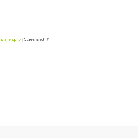
s/nijlen.php
|
Screenshot
▼