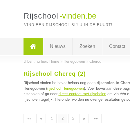
Rijschool
-vinden.be
VIND EEN RIJSCHOOL BIJ U IN DE BUURT!
Nieuws
Zoeken
Contact
U bent nu hier:
Home
»
Henegouwen
»
Chercq
Rijschool Chercq (2)
Rijschool-vinden.be bevat helaas nog geen
rijscholen in Cher
Henegouwen (
rijschool Henegouwen
). Voer bovenaan deze pagin
rijscholen of ga naar
direct contact met rijscholen
om via één e-
rijscholen tegelijk. Hieronder worden nu overige resultaten geto
««
«
1
2
3
»
»»