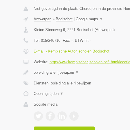
Niet gevestigd in de plaats Chercq en in de provincie H
Antwerpen
»
Booischot
|
Google maps
▼
Kleine Steenweg 6
,
2221
Booischot
(
Antwerpen
)
Tel:
015/246710
, Fax:
-
, BTW-nr:
-
E-mail › Kempische Autorijscholen Booischot
Website:
http://www.kempischerijscholen.be/_html/locati
opleiding alle rijbewijzen
▼
Diensten: opleiding alle rijbewijzen
Openingstijden
▼
Sociale media: