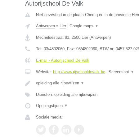
Autorijschool De Valk
Niet gevestigd in de plaats Chercq en in de provincie H
Antwerpen
»
Lier
|
Google maps
▼
Mechelsestraat 83
,
2500
Lier
(
Antwerpen
)
Tel:
03/4802060
, Fax:
03/4802060
, BTW-nr:
0457.527.02
E-mail › Autorijschool De Valk
Website:
http://www.rijschooldevalk.be
|
Screenshot
▼
opleiding alle rijbewijzen
▼
Diensten: opleiding alle rijbewijzen
Openingstijden
▼
Sociale media: