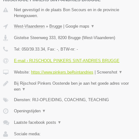
Niet gevestigd in de plaats Bon Secours en in de provincie
Henegouwen.
West-Vlaanderen
»
Brugge
|
Google maps
▼
Gistelse Steenweg 333
,
8200
Brugge
(
West-Vlaanderen
)
Tel:
050/39.33.34
, Fax:
-
, BTW-nr:
-
E-mail › RIJSCHOOL PINKERS SINT-ANDRIES BRUGGE
Website:
https://www.pinkers.be#sintandries
|
Screenshot
▼
Bij Rijschool Pinkers Oostende ben je aan het goede adres voor
een
▼
Diensten: RIJ-OPLEIDING, COACHING, TEACHING
Openingstijden
▼
Laatste facebook posts
▼
Sociale media: