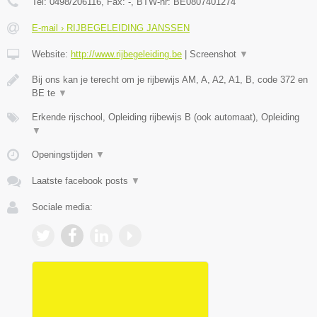
Tel:
0498/206116
, Fax:
-
, BTW-nr:
BE0807401274
E-mail › RIJBEGELEIDING JANSSEN
Website:
http://www.rijbegeleiding.be
|
Screenshot
▼
Bij ons kan je terecht om je rijbewijs AM, A, A2, A1, B, code 372 en
BE te
▼
Erkende rijschool, Opleiding rijbewijs B (ook automaat), Opleiding
▼
Openingstijden
▼
Laatste facebook posts
▼
Sociale media: