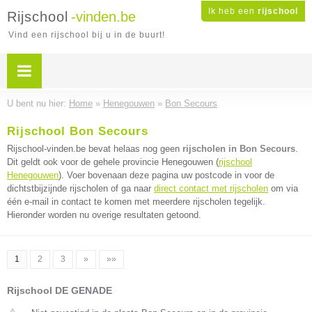
Ik heb een
rijschool
Rijschool
-vinden.be
Vind een rijschool bij u in de buurt!
U bent nu hier:
Home
»
Henegouwen
»
Bon Secours
Rijschool Bon Secours
Rijschool-vinden.be bevat helaas nog geen
rijscholen in Bon Secours
.
Dit geldt ook voor de gehele provincie Henegouwen (
rijschool
Henegouwen
). Voer bovenaan deze pagina uw postcode in voor de
dichtstbijzijnde rijscholen of ga naar
direct contact met rijscholen
om via
één e-mail in contact te komen met meerdere rijscholen tegelijk.
Hieronder worden nu overige resultaten getoond.
1
2
3
»
»»
Rijschool DE GENADE