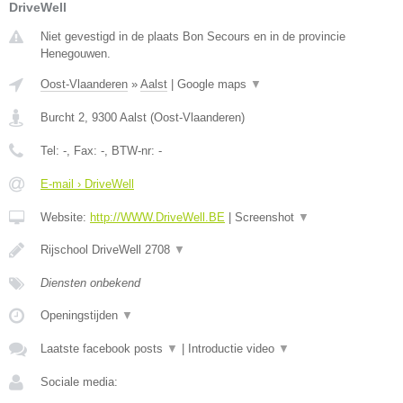
DriveWell
Niet gevestigd in de plaats Bon Secours en in de provincie
Henegouwen.
Oost-Vlaanderen
»
Aalst
|
Google maps
▼
Burcht 2
,
9300
Aalst
(
Oost-Vlaanderen
)
Tel:
-
, Fax:
-
, BTW-nr:
-
E-mail › DriveWell
Website:
http://WWW.DriveWell.BE
|
Screenshot
▼
Rijschool DriveWell 2708
▼
Diensten onbekend
Openingstijden
▼
Laatste facebook posts
▼
|
Introductie video
▼
Sociale media: