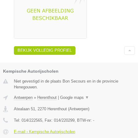
BEKIJK VOLLEDIG PROFIEL
Kempische Autorijscholen
Niet gevestigd in de plaats Bon Secours en in de provincie
Henegouwen.
Antwerpen
»
Herenthout
|
Google maps
▼
Atealaan 51
,
2270
Herenthout
(
Antwerpen
)
Tel:
014/222565
, Fax:
014/220299
, BTW-nr:
-
E-mail › Kempische Autorijscholen