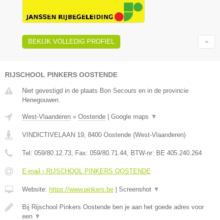
BEKIJK VOLLEDIG PROFIEL
RIJSCHOOL PINKERS OOSTENDE
Niet gevestigd in de plaats Bon Secours en in de provincie
Henegouwen.
West-Vlaanderen
»
Oostende
|
Google maps
▼
VINDICTIVELAAN 19
,
8400
Oostende
(
West-Vlaanderen
)
Tel:
059/80.12.73
, Fax:
059/80.71.44
, BTW-nr:
BE 405.240.264
E-mail › RIJSCHOOL PINKERS OOSTENDE
Website:
https://www.pinkers.be
|
Screenshot
▼
Bij Rijschool Pinkers Oostende ben je aan het goede adres voor
een
▼