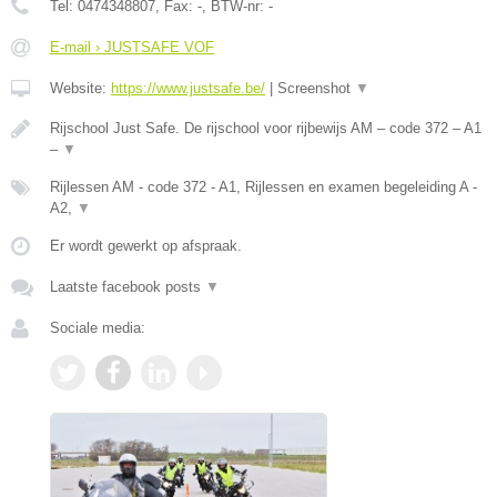
Tel:
0474348807
, Fax:
-
, BTW-nr:
-
E-mail › JUSTSAFE VOF
Website:
https://www.justsafe.be/
|
Screenshot
▼
Rijschool Just Safe. De rijschool voor rijbewijs AM – code 372 – A1
–
▼
Rijlessen AM - code 372 - A1, Rijlessen en examen begeleiding A -
A2,
▼
Er wordt gewerkt op afspraak.
Laatste facebook posts
▼
Sociale media: