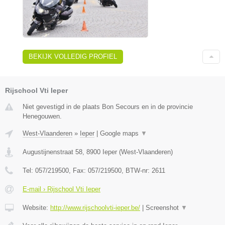
BEKIJK VOLLEDIG PROFIEL
Rijschool Vti Ieper
Niet gevestigd in de plaats Bon Secours en in de provincie
Henegouwen.
West-Vlaanderen
»
Ieper
|
Google maps
▼
Augustijnenstraat 58
,
8900
Ieper
(
West-Vlaanderen
)
Tel:
057/219500
, Fax:
057/219500
, BTW-nr:
2611
E-mail › Rijschool Vti Ieper
Website:
http://www.rijschoolvti-ieper.be/
|
Screenshot
▼