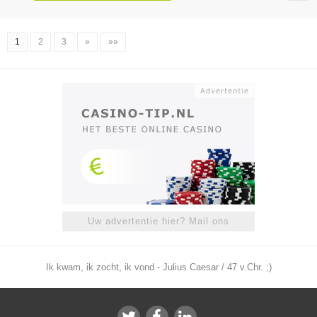
1
2
3
»
»»
Uw advertentie hier? Mail ons
Ik kwam, ik zocht, ik vond - Julius Caesar / 47 v.Chr. ;)