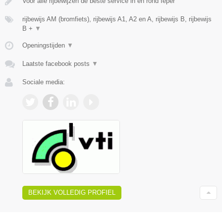
Voor alle rijbewijzen de beste service in en rond Ieper
rijbewijs AM (bromfiets), rijbewijs A1, A2 en A, rijbewijs B, rijbewijs
B +
▼
Openingstijden
▼
Laatste facebook posts
▼
Sociale media:
BEKIJK VOLLEDIG PROFIEL