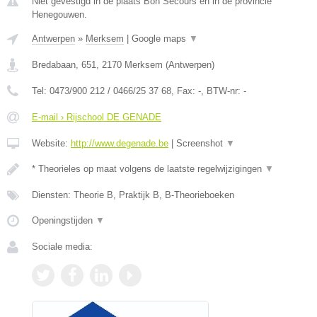
Niet gevestigd in de plaats Bon Secours en in de provincie
Henegouwen.
Antwerpen
»
Merksem
|
Google maps
▼
Bredabaan, 651
,
2170
Merksem
(
Antwerpen
)
Tel:
0473/900 212 / 0466/25 37 68
, Fax:
-
, BTW-nr:
-
E-mail › Rijschool DE GENADE
Website:
http://www.degenade.be
|
Screenshot
▼
* Theorieles op maat volgens de laatste regelwijzigingen
▼
Diensten: Theorie B, Praktijk B, B-Theorieboeken
Openingstijden
▼
Sociale media: