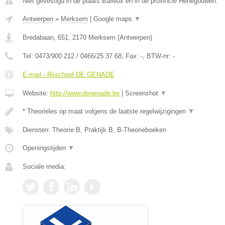
Niet gevestigd in de plaats Baileux en in de provincie Henegouwen.
Antwerpen
»
Merksem
|
Google maps
▼
Bredabaan, 651
,
2170
Merksem
(
Antwerpen
)
Tel:
0473/900 212 / 0466/25 37 68
, Fax:
-
, BTW-nr:
-
E-mail › Rijschool DE GENADE
Website:
http://www.degenade.be
|
Screenshot
▼
* Theorieles op maat volgens de laatste regelwijzigingen
▼
Diensten: Theorie B, Praktijk B, B-Theorieboeken
Openingstijden
▼
Sociale media: