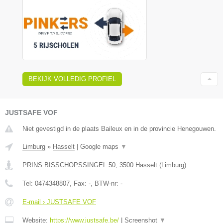
BEKIJK VOLLEDIG PROFIEL
JUSTSAFE VOF
Niet gevestigd in de plaats Baileux en in de provincie Henegouwen.
Limburg
»
Hasselt
|
Google maps
▼
PRINS BISSCHOPSSINGEL 50
,
3500
Hasselt
(
Limburg
)
Tel:
0474348807
, Fax:
-
, BTW-nr:
-
E-mail › JUSTSAFE VOF
Website:
https://www.justsafe.be/
|
Screenshot
▼