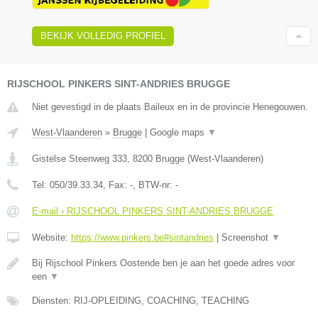
BEKIJK VOLLEDIG PROFIEL
RIJSCHOOL PINKERS SINT-ANDRIES BRUGGE
Niet gevestigd in de plaats Baileux en in de provincie Henegouwen.
West-Vlaanderen
»
Brugge
|
Google maps
▼
Gistelse Steenweg 333
,
8200
Brugge
(
West-Vlaanderen
)
Tel:
050/39.33.34
, Fax:
-
, BTW-nr:
-
E-mail › RIJSCHOOL PINKERS SINT-ANDRIES BRUGGE
Website:
https://www.pinkers.be#sintandries
|
Screenshot
▼
Bij Rijschool Pinkers Oostende ben je aan het goede adres voor
een
▼
Diensten: RIJ-OPLEIDING, COACHING, TEACHING