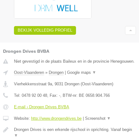
BEKIJK VOLLEDIG PROFIEL
Drongen Drives BVBA
Niet gevestigd in de plaats Baileux en in de provincie Henegouwen.
Oost-Vlaanderen
»
Drongen
|
Google maps
▼
Vierhekkensstraat 9a
,
9031
Drongen
(
Oost-Vlaanderen
)
Tel:
0478 92 00 48
, Fax:
-
, BTW-nr:
BE 0658.904.766
E-mail › Drongen Drives BVBA
Website:
http://www.drongendrives.be
|
Screenshot
▼
Drongen Drives is een erkende rijschool in oprichting. Vanaf begin
▼