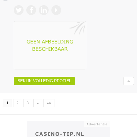
BEKIJK VOLLEDIG PROFIEL
1
2
3
»
»»