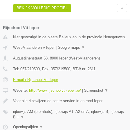
BEKIJK VOLLEDIG PROFIEL
Rijschool Vti Ieper
Niet gevestigd in de plaats Baileux en in de provincie Henegouwen.
West-Vlaanderen
»
Ieper
|
Google maps
▼
Augustijnenstraat 58
,
8900
Ieper
(
West-Vlaanderen
)
Tel:
057/219500
, Fax:
057/219500
, BTW-nr:
2611
E-mail › Rijschool Vti Ieper
Website:
http://www.rijschoolvti-ieper.be/
|
Screenshot
▼
Voor alle rijbewijzen de beste service in en rond Ieper
rijbewijs AM (bromfiets), rijbewijs A1, A2 en A, rijbewijs B, rijbewijs
B +
▼
Openingstijden
▼