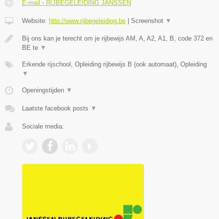
E-mail › RIJBEGELEIDING JANSSEN
Website:
http://www.rijbegeleiding.be
|
Screenshot
▼
Bij ons kan je terecht om je rijbewijs AM, A, A2, A1, B, code 372 en
BE te
▼
Erkende rijschool, Opleiding rijbewijs B (ook automaat), Opleiding
▼
Openingstijden
▼
Laatste facebook posts
▼
Sociale media: