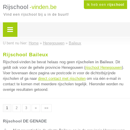
Ik heb een
rijschool
Rijschool
-vinden.be
Vind een rijschool bij u in de buurt!
U bent nu hier:
Home
»
Henegouwen
»
Baileux
Rijschool Baileux
Rijschool-vinden.be bevat helaas nog geen
rijscholen in Baileux
. Dit
geldt ook voor de gehele provincie Henegouwen (
rijschool Henegouwen
).
Voer bovenaan deze pagina uw postcode in voor de dichtstbijzijnde
rijscholen of ga naar
direct contact met rijscholen
om via één e-mail in
contact te komen met meerdere rijscholen tegelijk. Hieronder worden nu
overige resultaten getoond.
1
2
3
»
»»
Rijschool DE GENADE