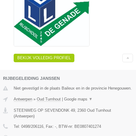
BEKIJK VOLLEDIG PROFIEL
RIJBEGELEIDING JANSSEN
Niet gevestigd in de plaats Baileux en in de provincie Henegouwen.
Antwerpen
»
Oud Turnhout
|
Google maps
▼
STEENWEG OP SEVENDONK 49
,
2360
Oud Turnhout
(
Antwerpen
)
Tel:
0498/206116
, Fax:
-
, BTW-nr:
BE0807401274