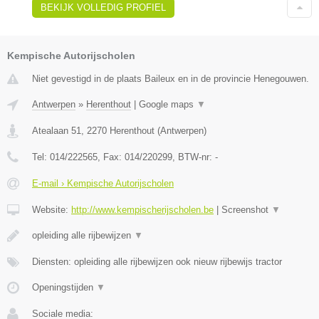
BEKIJK VOLLEDIG PROFIEL
Kempische Autorijscholen
Niet gevestigd in de plaats Baileux en in de provincie Henegouwen.
Antwerpen
»
Herenthout
|
Google maps
▼
Atealaan 51
,
2270
Herenthout
(
Antwerpen
)
Tel:
014/222565
, Fax:
014/220299
, BTW-nr:
-
E-mail › Kempische Autorijscholen
Website:
http://www.kempischerijscholen.be
|
Screenshot
▼
opleiding alle rijbewijzen
▼
Diensten: opleiding alle rijbewijzen ook nieuw rijbewijs tractor
Openingstijden
▼
Sociale media: