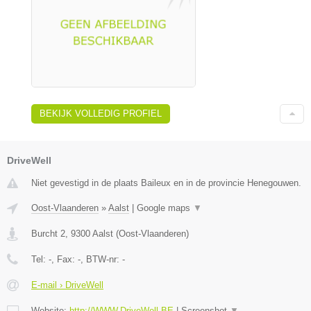
BEKIJK VOLLEDIG PROFIEL
DriveWell
Niet gevestigd in de plaats Baileux en in de provincie Henegouwen.
Oost-Vlaanderen
»
Aalst
|
Google maps
▼
Burcht 2
,
9300
Aalst
(
Oost-Vlaanderen
)
Tel:
-
, Fax:
-
, BTW-nr:
-
E-mail › DriveWell
Website:
http://WWW.DriveWell.BE
|
Screenshot
▼