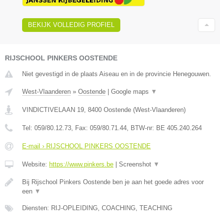
BEKIJK VOLLEDIG PROFIEL
RIJSCHOOL PINKERS OOSTENDE
Niet gevestigd in de plaats Aiseau en in de provincie Henegouwen.
West-Vlaanderen
»
Oostende
|
Google maps
▼
VINDICTIVELAAN 19
,
8400
Oostende
(
West-Vlaanderen
)
Tel:
059/80.12.73
, Fax:
059/80.71.44
, BTW-nr:
BE 405.240.264
E-mail › RIJSCHOOL PINKERS OOSTENDE
Website:
https://www.pinkers.be
|
Screenshot
▼
Bij Rijschool Pinkers Oostende ben je aan het goede adres voor
een
▼
Diensten: RIJ-OPLEIDING, COACHING, TEACHING