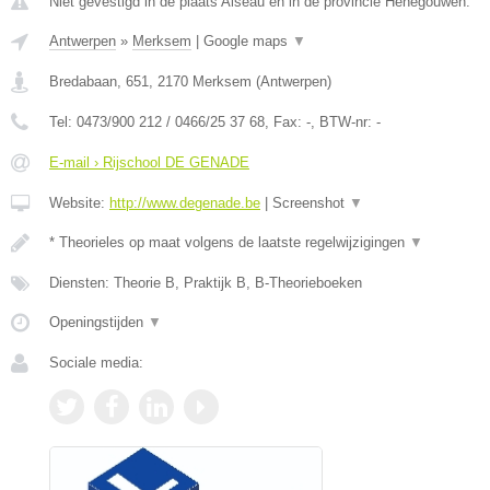
Niet gevestigd in de plaats Aiseau en in de provincie Henegouwen.
Antwerpen
»
Merksem
|
Google maps
▼
Bredabaan, 651
,
2170
Merksem
(
Antwerpen
)
Tel:
0473/900 212 / 0466/25 37 68
, Fax:
-
, BTW-nr:
-
E-mail › Rijschool DE GENADE
Website:
http://www.degenade.be
|
Screenshot
▼
* Theorieles op maat volgens de laatste regelwijzigingen
▼
Diensten: Theorie B, Praktijk B, B-Theorieboeken
Openingstijden
▼
Sociale media: