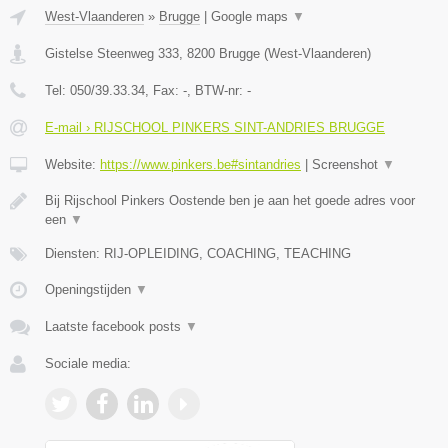
West-Vlaanderen
»
Brugge
|
Google maps
▼
Gistelse Steenweg 333
,
8200
Brugge
(
West-Vlaanderen
)
Tel:
050/39.33.34
, Fax:
-
, BTW-nr:
-
E-mail › RIJSCHOOL PINKERS SINT-ANDRIES BRUGGE
Website:
https://www.pinkers.be#sintandries
|
Screenshot
▼
Bij Rijschool Pinkers Oostende ben je aan het goede adres voor
een
▼
Diensten: RIJ-OPLEIDING, COACHING, TEACHING
Openingstijden
▼
Laatste facebook posts
▼
Sociale media: