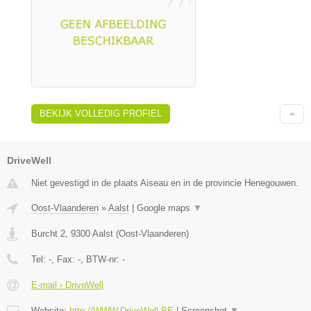
BEKIJK VOLLEDIG PROFIEL
DriveWell
Niet gevestigd in de plaats Aiseau en in de provincie Henegouwen.
Oost-Vlaanderen
»
Aalst
|
Google maps
▼
Burcht 2
,
9300
Aalst
(
Oost-Vlaanderen
)
Tel:
-
, Fax:
-
, BTW-nr:
-
E-mail › DriveWell
Website:
http://WWW.DriveWell.BE
|
Screenshot
▼