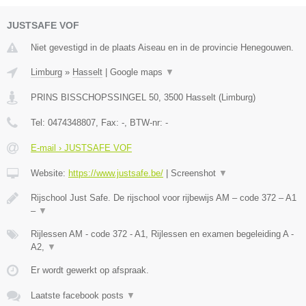
JUSTSAFE VOF
Niet gevestigd in de plaats Aiseau en in de provincie Henegouwen.
Limburg
»
Hasselt
|
Google maps
▼
PRINS BISSCHOPSSINGEL 50
,
3500
Hasselt
(
Limburg
)
Tel:
0474348807
, Fax:
-
, BTW-nr:
-
E-mail › JUSTSAFE VOF
Website:
https://www.justsafe.be/
|
Screenshot
▼
Rijschool Just Safe. De rijschool voor rijbewijs AM – code 372 – A1
–
▼
Rijlessen AM - code 372 - A1, Rijlessen en examen begeleiding A -
A2,
▼
Er wordt gewerkt op afspraak.
Laatste facebook posts
▼