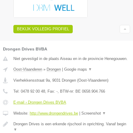
BEKIJK VOLLEDIG PROFIEL
Drongen Drives BVBA
Niet gevestigd in de plaats Aiseau en in de provincie Henegouwen.
Oost-Vlaanderen
»
Drongen
|
Google maps
▼
Vierhekkensstraat 9a
,
9031
Drongen
(
Oost-Vlaanderen
)
Tel:
0478 92 00 48
, Fax:
-
, BTW-nr:
BE 0658.904.766
E-mail › Drongen Drives BVBA
Website:
http://www.drongendrives.be
|
Screenshot
▼
Drongen Drives is een erkende rijschool in oprichting. Vanaf begin
▼