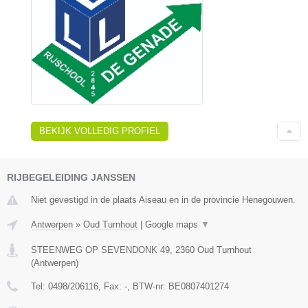
BEKIJK VOLLEDIG PROFIEL
RIJBEGELEIDING JANSSEN
Niet gevestigd in de plaats Aiseau en in de provincie Henegouwen.
Antwerpen
»
Oud Turnhout
|
Google maps
▼
STEENWEG OP SEVENDONK 49
,
2360
Oud Turnhout
(
Antwerpen
)
Tel:
0498/206116
, Fax:
-
, BTW-nr:
BE0807401274