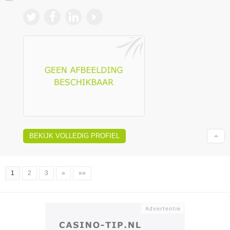
BEKIJK VOLLEDIG PROFIEL
1
2
3
»
»»