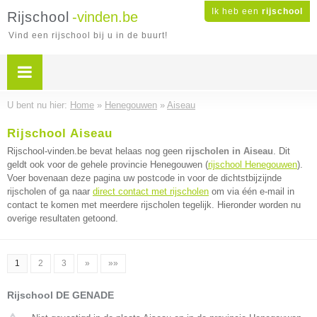
Ik heb een
rijschool
Rijschool
-vinden.be
Vind een rijschool bij u in de buurt!
U bent nu hier:
Home
»
Henegouwen
»
Aiseau
Rijschool Aiseau
Rijschool-vinden.be bevat helaas nog geen
rijscholen in Aiseau
. Dit
geldt ook voor de gehele provincie Henegouwen (
rijschool Henegouwen
).
Voer bovenaan deze pagina uw postcode in voor de dichtstbijzijnde
rijscholen of ga naar
direct contact met rijscholen
om via één e-mail in
contact te komen met meerdere rijscholen tegelijk. Hieronder worden nu
overige resultaten getoond.
1
2
3
»
»»
Rijschool DE GENADE