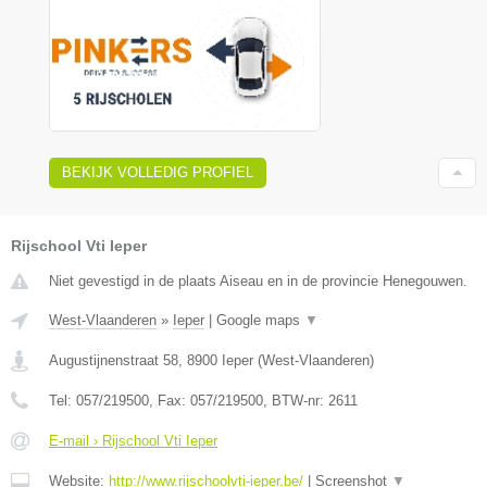
BEKIJK VOLLEDIG PROFIEL
Rijschool Vti Ieper
Niet gevestigd in de plaats Aiseau en in de provincie Henegouwen.
West-Vlaanderen
»
Ieper
|
Google maps
▼
Augustijnenstraat 58
,
8900
Ieper
(
West-Vlaanderen
)
Tel:
057/219500
, Fax:
057/219500
, BTW-nr:
2611
E-mail › Rijschool Vti Ieper
Website:
http://www.rijschoolvti-ieper.be/
|
Screenshot
▼