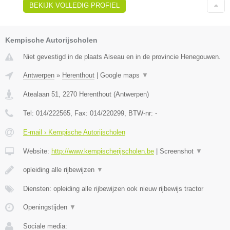
BEKIJK VOLLEDIG PROFIEL
Kempische Autorijscholen
Niet gevestigd in de plaats Aiseau en in de provincie Henegouwen.
Antwerpen
»
Herenthout
|
Google maps
▼
Atealaan 51
,
2270
Herenthout
(
Antwerpen
)
Tel:
014/222565
, Fax:
014/220299
, BTW-nr:
-
E-mail › Kempische Autorijscholen
Website:
http://www.kempischerijscholen.be
|
Screenshot
▼
opleiding alle rijbewijzen
▼
Diensten: opleiding alle rijbewijzen ook nieuw rijbewijs tractor
Openingstijden
▼
Sociale media: