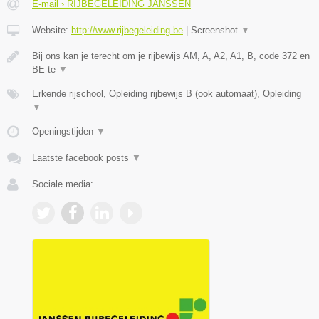
E-mail › RIJBEGELEIDING JANSSEN
Website:
http://www.rijbegeleiding.be
|
Screenshot
▼
Bij ons kan je terecht om je rijbewijs AM, A, A2, A1, B, code 372 en
BE te
▼
Erkende rijschool, Opleiding rijbewijs B (ook automaat), Opleiding
▼
Openingstijden
▼
Laatste facebook posts
▼
Sociale media: