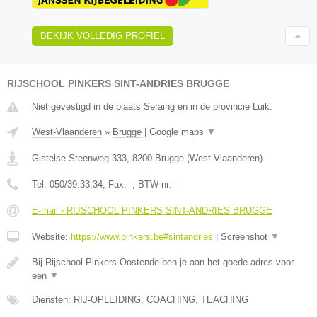
BEKIJK VOLLEDIG PROFIEL
RIJSCHOOL PINKERS SINT-ANDRIES BRUGGE
Niet gevestigd in de plaats Seraing en in de provincie Luik.
West-Vlaanderen
»
Brugge
|
Google maps
▼
Gistelse Steenweg 333
,
8200
Brugge
(
West-Vlaanderen
)
Tel:
050/39.33.34
, Fax:
-
, BTW-nr:
-
E-mail › RIJSCHOOL PINKERS SINT-ANDRIES BRUGGE
Website:
https://www.pinkers.be#sintandries
|
Screenshot
▼
Bij Rijschool Pinkers Oostende ben je aan het goede adres voor
een
▼
Diensten: RIJ-OPLEIDING, COACHING, TEACHING