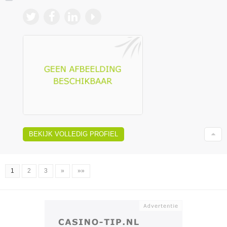
BEKIJK VOLLEDIG PROFIEL
1
2
3
»
»»