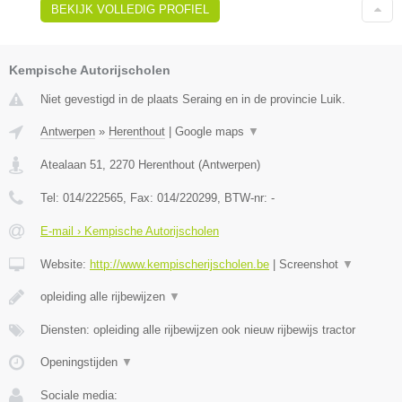
BEKIJK VOLLEDIG PROFIEL
Kempische Autorijscholen
Niet gevestigd in de plaats Seraing en in de provincie Luik.
Antwerpen
»
Herenthout
|
Google maps
▼
Atealaan 51
,
2270
Herenthout
(
Antwerpen
)
Tel:
014/222565
, Fax:
014/220299
, BTW-nr:
-
E-mail › Kempische Autorijscholen
Website:
http://www.kempischerijscholen.be
|
Screenshot
▼
opleiding alle rijbewijzen
▼
Diensten: opleiding alle rijbewijzen ook nieuw rijbewijs tractor
Openingstijden
▼
Sociale media: