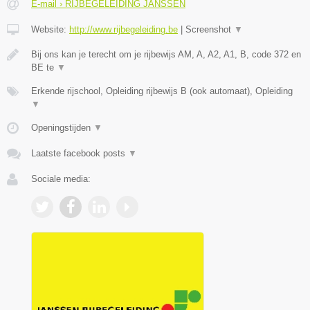
E-mail › RIJBEGELEIDING JANSSEN
Website:
http://www.rijbegeleiding.be
|
Screenshot
▼
Bij ons kan je terecht om je rijbewijs AM, A, A2, A1, B, code 372 en
BE te
▼
Erkende rijschool, Opleiding rijbewijs B (ook automaat), Opleiding
▼
Openingstijden
▼
Laatste facebook posts
▼
Sociale media: