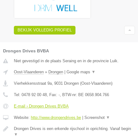
BEKIJK VOLLEDIG PROFIEL
Drongen Drives BVBA
Niet gevestigd in de plaats Seraing en in de provincie Luik.
Oost-Vlaanderen
»
Drongen
|
Google maps
▼
Vierhekkensstraat 9a
,
9031
Drongen
(
Oost-Vlaanderen
)
Tel:
0478 92 00 48
, Fax:
-
, BTW-nr:
BE 0658.904.766
E-mail › Drongen Drives BVBA
Website:
http://www.drongendrives.be
|
Screenshot
▼
Drongen Drives is een erkende rijschool in oprichting. Vanaf begin
▼