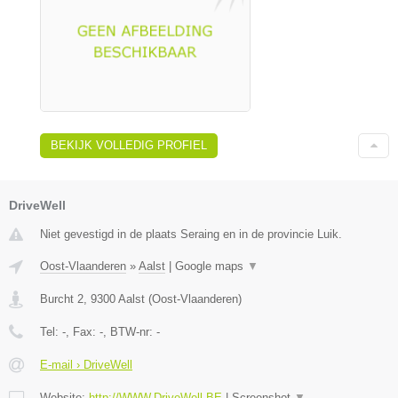
BEKIJK VOLLEDIG PROFIEL
DriveWell
Niet gevestigd in de plaats Seraing en in de provincie Luik.
Oost-Vlaanderen
»
Aalst
|
Google maps
▼
Burcht 2
,
9300
Aalst
(
Oost-Vlaanderen
)
Tel:
-
, Fax:
-
, BTW-nr:
-
E-mail › DriveWell
Website:
http://WWW.DriveWell.BE
|
Screenshot
▼