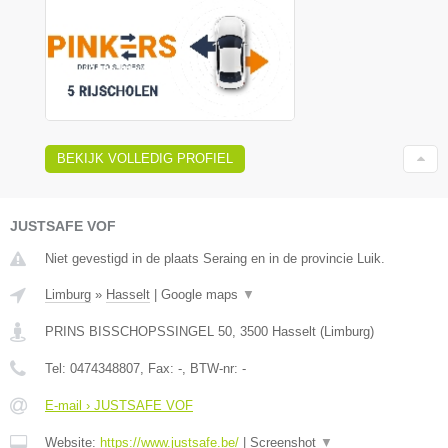
BEKIJK VOLLEDIG PROFIEL
JUSTSAFE VOF
Niet gevestigd in de plaats Seraing en in de provincie Luik.
Limburg
»
Hasselt
|
Google maps
▼
PRINS BISSCHOPSSINGEL 50
,
3500
Hasselt
(
Limburg
)
Tel:
0474348807
, Fax:
-
, BTW-nr:
-
E-mail › JUSTSAFE VOF
Website:
https://www.justsafe.be/
|
Screenshot
▼