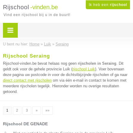
Ik heb een
rijschool
Rijschool
-vinden.be
Vind een rijschool bij u in de buurt!
U bent nu hier:
Home
»
Luik
»
Seraing
Rijschool Seraing
Rijschool-vinden.be bevat helaas nog geen
rijscholen in Seraing
. Dit
geldt ook voor de gehele provincie Luik (
rijschool Luik
). Voer bovenaan
deze pagina uw postcode in voor de dichtstbijzijnde rijscholen of ga naar
direct contact met rijscholen
om via één e-mail in contact te komen met
meerdere rijscholen tegelijk. Hieronder worden nu overige resultaten
getoond.
1
2
3
»
»»
Rijschool DE GENADE