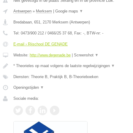
Niet gevestigd in de plaats Seraing en in de provincie Luik.
Antwerpen
»
Merksem
|
Google maps
▼
Bredabaan, 651
,
2170
Merksem
(
Antwerpen
)
Tel:
0473/900 212 / 0466/25 37 68
, Fax:
-
, BTW-nr:
-
E-mail › Rijschool DE GENADE
Website:
http://www.degenade.be
|
Screenshot
▼
* Theorieles op maat volgens de laatste regelwijzigingen
▼
Diensten: Theorie B, Praktijk B, B-Theorieboeken
Openingstijden
▼
Sociale media: