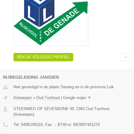
BEKIJK VOLLEDIG PROFIEL
RIJBEGELEIDING JANSSEN
Niet gevestigd in de plaats Seraing en in de provincie Luik.
Antwerpen
»
Oud Turnhout
|
Google maps
▼
STEENWEG OP SEVENDONK 49
,
2360
Oud Turnhout
(
Antwerpen
)
Tel:
0498/206116
, Fax:
-
, BTW-nr:
BE0807401274