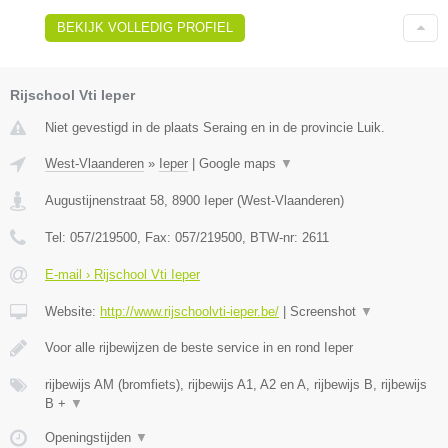
BEKIJK VOLLEDIG PROFIEL
Rijschool Vti Ieper
Niet gevestigd in de plaats Seraing en in de provincie Luik.
West-Vlaanderen
»
Ieper
|
Google maps
▼
Augustijnenstraat 58
,
8900
Ieper
(
West-Vlaanderen
)
Tel:
057/219500
, Fax:
057/219500
, BTW-nr:
2611
E-mail › Rijschool Vti Ieper
Website:
http://www.rijschoolvti-ieper.be/
|
Screenshot
▼
Voor alle rijbewijzen de beste service in en rond Ieper
rijbewijs AM (bromfiets), rijbewijs A1, A2 en A, rijbewijs B, rijbewijs
B +
▼
Openingstijden
▼