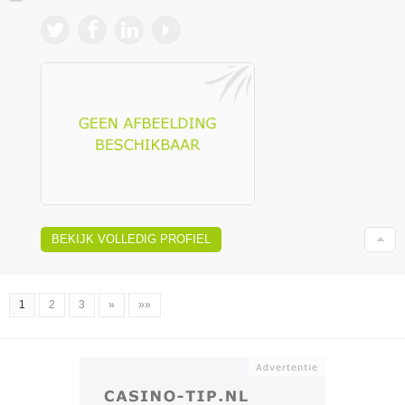
BEKIJK VOLLEDIG PROFIEL
1
2
3
»
»»