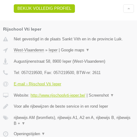
BEKIJK VOLLEDIG PROFIEL
Rijschool Vti Ieper
Niet gevestigd in de plaats Sankt Vith en in de provincie Luik.
West-Vlaanderen
»
Ieper
|
Google maps
▼
Augustijnenstraat 58
,
8900
Ieper
(
West-Vlaanderen
)
Tel:
057/219500
, Fax:
057/219500
, BTW-nr:
2611
E-mail › Rijschool Vti Ieper
Website:
http://www.rijschoolvti-ieper.be/
|
Screenshot
▼
Voor alle rijbewijzen de beste service in en rond Ieper
rijbewijs AM (bromfiets), rijbewijs A1, A2 en A, rijbewijs B, rijbewijs
B +
▼
Openingstijden
▼