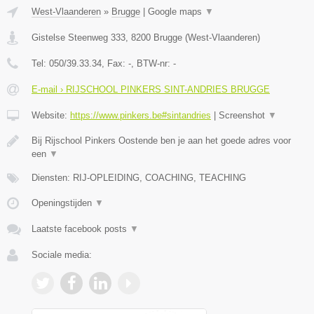
West-Vlaanderen
»
Brugge
|
Google maps
▼
Gistelse Steenweg 333
,
8200
Brugge
(
West-Vlaanderen
)
Tel:
050/39.33.34
, Fax:
-
, BTW-nr:
-
E-mail › RIJSCHOOL PINKERS SINT-ANDRIES BRUGGE
Website:
https://www.pinkers.be#sintandries
|
Screenshot
▼
Bij Rijschool Pinkers Oostende ben je aan het goede adres voor
een
▼
Diensten: RIJ-OPLEIDING, COACHING, TEACHING
Openingstijden
▼
Laatste facebook posts
▼
Sociale media: