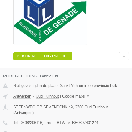
BEKIJK VOLLEDIG PROFIEL
RIJBEGELEIDING JANSSEN
Niet gevestigd in de plaats Sankt Vith en in de provincie Luik.
Antwerpen
»
Oud Turnhout
|
Google maps
▼
STEENWEG OP SEVENDONK 49
,
2360
Oud Turnhout
(
Antwerpen
)
Tel:
0498/206116
, Fax:
-
, BTW-nr:
BE0807401274