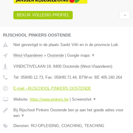
BEKIJK VOLLEDIG PROFIEL
RIJSCHOOL PINKERS OOSTENDE
Niet gevestigd in de plaats Sankt Vith en in de provincie Luik.
West-Vlaanderen
»
Oostende
|
Google maps
▼
VINDICTIVELAAN 19
,
8400
Oostende
(
West-Vlaanderen
)
Tel:
059/80.12.73
, Fax:
059/80.71.44
, BTW-nr:
BE 405.240.264
E-mail › RIJSCHOOL PINKERS OOSTENDE
Website:
https://www.pinkers.be
|
Screenshot
▼
Bij Rijschool Pinkers Oostende ben je aan het goede adres voor
een
▼
Diensten: RIJ-OPLEIDING, COACHING, TEACHING