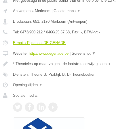
Niet gevestigd in de plaats Sankt Vith en in de provincie Luik.
Antwerpen
»
Merksem
|
Google maps
▼
Bredabaan, 651
,
2170
Merksem
(
Antwerpen
)
Tel:
0473/900 212 / 0466/25 37 68
, Fax:
-
, BTW-nr:
-
E-mail › Rijschool DE GENADE
Website:
http://www.degenade.be
|
Screenshot
▼
* Theorieles op maat volgens de laatste regelwijzigingen
▼
Diensten: Theorie B, Praktijk B, B-Theorieboeken
Openingstijden
▼
Sociale media: