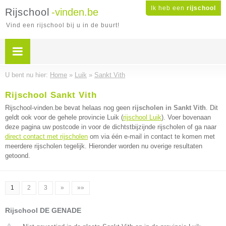
Ik heb een
rijschool
Rijschool
-vinden.be
Vind een rijschool bij u in de buurt!
U bent nu hier:
Home
»
Luik
»
Sankt Vith
Rijschool Sankt Vith
Rijschool-vinden.be bevat helaas nog geen
rijscholen in Sankt Vith
. Dit
geldt ook voor de gehele provincie Luik (
rijschool Luik
). Voer bovenaan
deze pagina uw postcode in voor de dichtstbijzijnde rijscholen of ga naar
direct contact met rijscholen
om via één e-mail in contact te komen met
meerdere rijscholen tegelijk. Hieronder worden nu overige resultaten
getoond.
1
2
3
»
»»
Rijschool DE GENADE