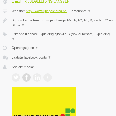
E-mail › RIJBEGELEIDING JANSSEN
Website:
http://www.rijbegeleiding.be
|
Screenshot
▼
Bij ons kan je terecht om je rijbewijs AM, A, A2, A1, B, code 372 en
BE te
▼
Erkende rijschool, Opleiding rijbewijs B (ook automaat), Opleiding
▼
Openingstijden
▼
Laatste facebook posts
▼
Sociale media: