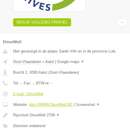
BEKIJK VOLLEDIG PROFIEL
DriveWell
Niet gevestigd in de plaats Sankt Vith en in de provincie Luik.
Oost-Vlaanderen
»
Aalst
|
Google maps
▼
Burcht 2
,
9300
Aalst
(
Oost-Vlaanderen
)
Tel:
-
, Fax:
-
, BTW-nr:
-
E-mail › DriveWell
Website:
http://WWW.DriveWell.BE
|
Screenshot
▼
Rijschool DriveWell 2708
▼
Diensten onbekend