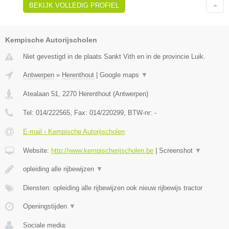
BEKIJK VOLLEDIG PROFIEL
Kempische Autorijscholen
Niet gevestigd in de plaats Sankt Vith en in de provincie Luik.
Antwerpen
»
Herenthout
|
Google maps
▼
Atealaan 51
,
2270
Herenthout
(
Antwerpen
)
Tel:
014/222565
, Fax:
014/220299
, BTW-nr:
-
E-mail › Kempische Autorijscholen
Website:
http://www.kempischerijscholen.be
|
Screenshot
▼
opleiding alle rijbewijzen
▼
Diensten: opleiding alle rijbewijzen ook nieuw rijbewijs tractor
Openingstijden
▼
Sociale media: