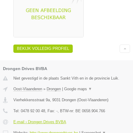
BEKIJK VOLLEDIG PROFIEL
Drongen Drives BVBA
Niet gevestigd in de plaats Sankt Vith en in de provincie Luik.
Oost-Vlaanderen
»
Drongen
|
Google maps
▼
Vierhekkensstraat 9a
,
9031
Drongen
(
Oost-Vlaanderen
)
Tel:
0478 92 00 48
, Fax:
-
, BTW-nr:
BE 0658.904.766
E-mail › Drongen Drives BVBA
Website:
http://www.drongendrives.be
|
Screenshot
▼