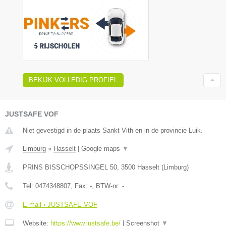
BEKIJK VOLLEDIG PROFIEL
JUSTSAFE VOF
Niet gevestigd in de plaats Sankt Vith en in de provincie Luik.
Limburg
»
Hasselt
|
Google maps
▼
PRINS BISSCHOPSSINGEL 50
,
3500
Hasselt
(
Limburg
)
Tel:
0474348807
, Fax:
-
, BTW-nr:
-
E-mail › JUSTSAFE VOF
Website:
https://www.justsafe.be/
|
Screenshot
▼