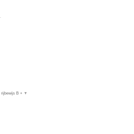
.
, rijbewijs B +
▼