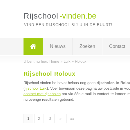
Rijschool
-vinden.be
VIND EEN RIJSCHOOL BIJ U IN DE BUURT!
Nieuws
Zoeken
Contact
U bent nu hier:
Home
»
Luik
»
Roloux
Rijschool Roloux
Rijschool-vinden.be bevat helaas nog geen
rijscholen in Rolo
(
rijschool Luik
). Voer bovenaan deze pagina uw postcode in voor 
contact met rijscholen
om via één e-mail in contact te komen me
nu overige resultaten getoond.
1
2
3
»
»»