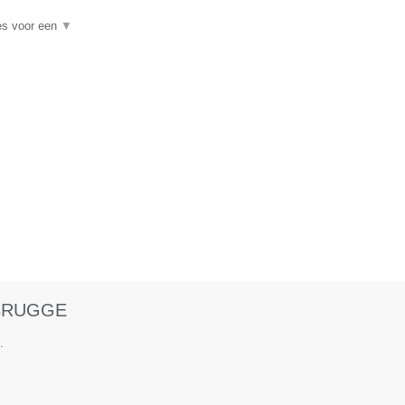
es voor een
▼
 BRUGGE
.