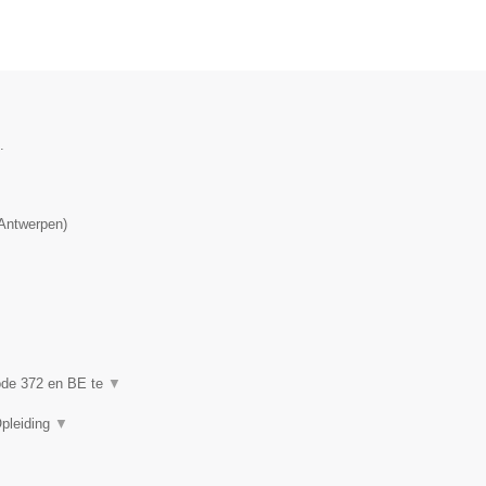
.
Antwerpen
)
code 372 en BE te
▼
Opleiding
▼