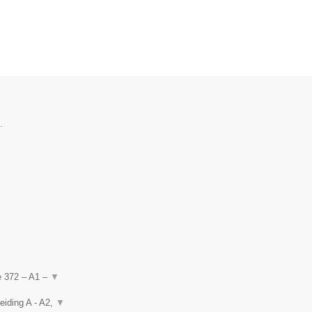
.
de 372 – A1 –
▼
eiding A - A2,
▼