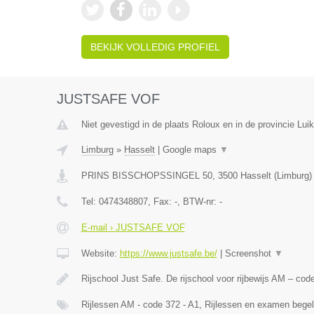
BEKIJK VOLLEDIG PROFIEL
JUSTSAFE VOF
Niet gevestigd in de plaats Roloux en in de provincie Luik
Limburg
»
Hasselt
|
Google maps
▼
PRINS BISSCHOPSSINGEL 50
,
3500
Hasselt
(
Limburg
)
Tel:
0474348807
, Fax:
-
, BTW-nr:
-
E-mail › JUSTSAFE VOF
Website:
https://www.justsafe.be/
|
Screenshot
▼
Rijschool Just Safe. De rijschool voor rijbewijs AM – co
Rijlessen AM - code 372 - A1, Rijlessen en examen begel