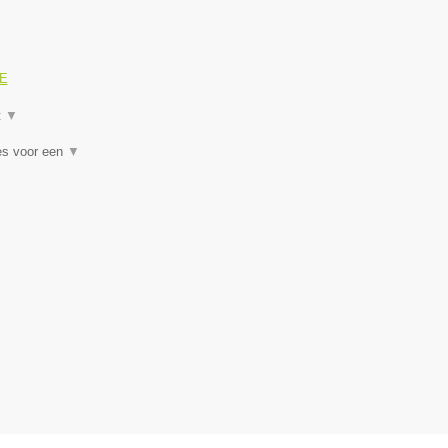
GE
t
▼
es voor een
▼