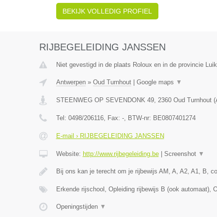
BEKIJK VOLLEDIG PROFIEL
RIJBEGELEIDING JANSSEN
Niet gevestigd in de plaats Roloux en in de provincie Luik
Antwerpen
»
Oud Turnhout
|
Google maps
▼
STEENWEG OP SEVENDONK 49
,
2360
Oud Turnhout
(
Tel:
0498/206116
, Fax:
-
, BTW-nr:
BE0807401274
E-mail › RIJBEGELEIDING JANSSEN
Website:
http://www.rijbegeleiding.be
|
Screenshot
▼
Bij ons kan je terecht om je rijbewijs AM, A, A2, A1, B, 
Erkende rijschool, Opleiding rijbewijs B (ook automaat), 
Openingstijden
▼