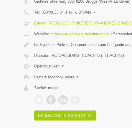
Gistelse Steenweg 333
,
8200
Brugge
(
West-Vlaanderen
)
Tel:
050/39.33.34
, Fax:
-
, BTW-nr:
-
E-mail › RIJSCHOOL PINKERS SINT-ANDRIES BRUG
Website:
https://www.pinkers.be#sintandries
|
Screensho
Bij Rijschool Pinkers Oostende ben je aan het goede adr
Diensten: RIJ-OPLEIDING, COACHING, TEACHING
Openingstijden
▼
Laatste facebook posts
▼
Sociale media:
BEKIJK VOLLEDIG PROFIEL