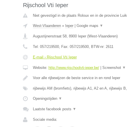
Rijschool Vti Ieper
Niet gevestigd in de plaats Roloux en in de provincie Luik
West-Vlaanderen
»
Ieper
|
Google maps
▼
Augustijnenstraat 58
,
8900
Ieper
(
West-Vlaanderen
)
Tel:
057/219500
, Fax:
057/219500
, BTW-nr:
2611
E-mail › Rijschool Vti Ieper
Website:
http://www.rijschoolvti-ieper.be/
|
Screenshot
▼
Voor alle rijbewijzen de beste service in en rond Ieper
rijbewijs AM (bromfiets), rijbewijs A1, A2 en A, rijbewijs B
Openingstijden
▼
Laatste facebook posts
▼
Sociale media: