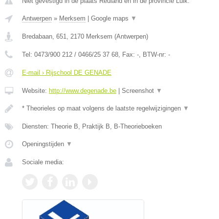
Niet gevestigd in de plaats Reuland en in de provincie Luik.
Antwerpen
»
Merksem
|
Google maps
▼
Bredabaan, 651
,
2170
Merksem
(
Antwerpen
)
Tel:
0473/900 212 / 0466/25 37 68
, Fax:
-
, BTW-nr:
-
E-mail › Rijschool DE GENADE
Website:
http://www.degenade.be
|
Screenshot
▼
* Theorieles op maat volgens de laatste regelwijzigingen
▼
Diensten: Theorie B, Praktijk B, B-Theorieboeken
Openingstijden
▼
Sociale media: