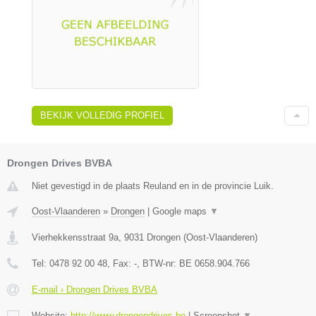
BEKIJK VOLLEDIG PROFIEL
Drongen Drives BVBA
Niet gevestigd in de plaats Reuland en in de provincie Luik.
Oost-Vlaanderen
»
Drongen
|
Google maps
▼
Vierhekkensstraat 9a
,
9031
Drongen
(
Oost-Vlaanderen
)
Tel:
0478 92 00 48
, Fax:
-
, BTW-nr:
BE 0658.904.766
E-mail › Drongen Drives BVBA
Website:
http://www.drongendrives.be
|
Screenshot
▼