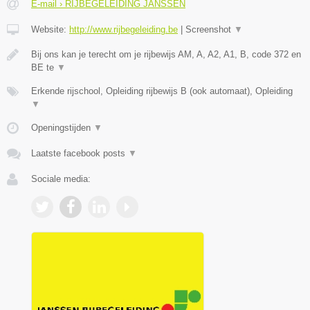
E-mail › RIJBEGELEIDING JANSSEN
Website:
http://www.rijbegeleiding.be
|
Screenshot
▼
Bij ons kan je terecht om je rijbewijs AM, A, A2, A1, B, code 372 en
BE te
▼
Erkende rijschool, Opleiding rijbewijs B (ook automaat), Opleiding
▼
Openingstijden
▼
Laatste facebook posts
▼
Sociale media: