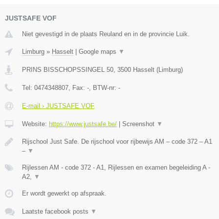
JUSTSAFE VOF
Niet gevestigd in de plaats Reuland en in de provincie Luik.
Limburg
»
Hasselt
|
Google maps
▼
PRINS BISSCHOPSSINGEL 50
,
3500
Hasselt
(
Limburg
)
Tel:
0474348807
, Fax:
-
, BTW-nr:
-
E-mail › JUSTSAFE VOF
Website:
https://www.justsafe.be/
|
Screenshot
▼
Rijschool Just Safe. De rijschool voor rijbewijs AM – code 372 – A1
–
▼
Rijlessen AM - code 372 - A1, Rijlessen en examen begeleiding A -
A2,
▼
Er wordt gewerkt op afspraak.
Laatste facebook posts
▼