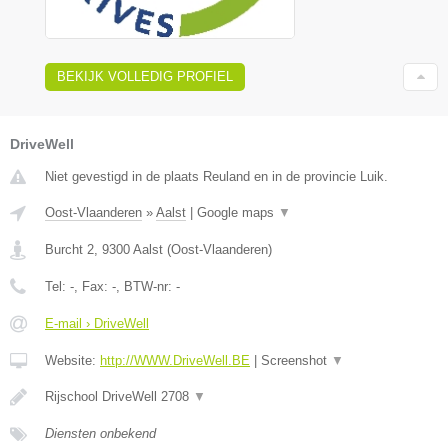
BEKIJK VOLLEDIG PROFIEL
DriveWell
Niet gevestigd in de plaats Reuland en in de provincie Luik.
Oost-Vlaanderen
»
Aalst
|
Google maps
▼
Burcht 2
,
9300
Aalst
(
Oost-Vlaanderen
)
Tel:
-
, Fax:
-
, BTW-nr:
-
E-mail › DriveWell
Website:
http://WWW.DriveWell.BE
|
Screenshot
▼
Rijschool DriveWell 2708
▼
Diensten onbekend