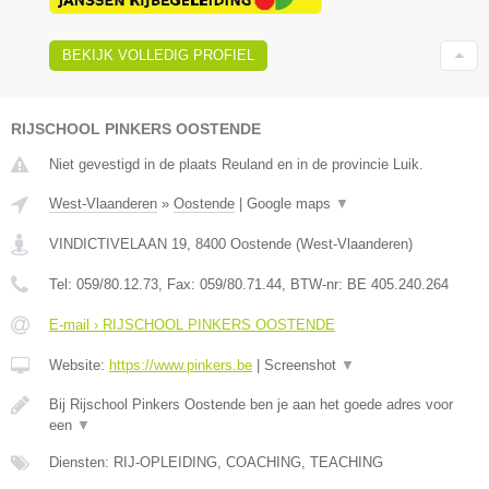
BEKIJK VOLLEDIG PROFIEL
RIJSCHOOL PINKERS OOSTENDE
Niet gevestigd in de plaats Reuland en in de provincie Luik.
West-Vlaanderen
»
Oostende
|
Google maps
▼
VINDICTIVELAAN 19
,
8400
Oostende
(
West-Vlaanderen
)
Tel:
059/80.12.73
, Fax:
059/80.71.44
, BTW-nr:
BE 405.240.264
E-mail › RIJSCHOOL PINKERS OOSTENDE
Website:
https://www.pinkers.be
|
Screenshot
▼
Bij Rijschool Pinkers Oostende ben je aan het goede adres voor
een
▼
Diensten: RIJ-OPLEIDING, COACHING, TEACHING