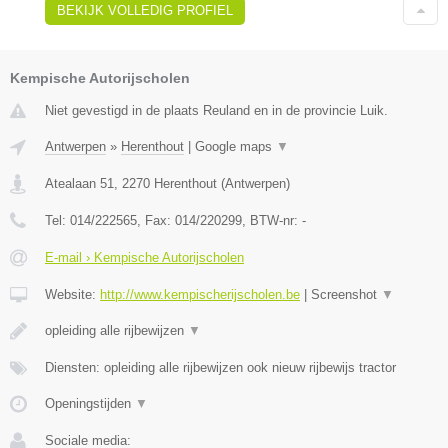
BEKIJK VOLLEDIG PROFIEL
Kempische Autorijscholen
Niet gevestigd in de plaats Reuland en in de provincie Luik.
Antwerpen
»
Herenthout
|
Google maps
▼
Atealaan 51
,
2270
Herenthout
(
Antwerpen
)
Tel:
014/222565
, Fax:
014/220299
, BTW-nr:
-
E-mail › Kempische Autorijscholen
Website:
http://www.kempischerijscholen.be
|
Screenshot
▼
opleiding alle rijbewijzen
▼
Diensten: opleiding alle rijbewijzen ook nieuw rijbewijs tractor
Openingstijden
▼
Sociale media: