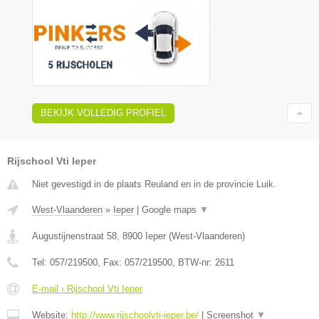
BEKIJK VOLLEDIG PROFIEL
Rijschool Vti Ieper
Niet gevestigd in de plaats Reuland en in de provincie Luik.
West-Vlaanderen
»
Ieper
|
Google maps
▼
Augustijnenstraat 58
,
8900
Ieper
(
West-Vlaanderen
)
Tel:
057/219500
, Fax:
057/219500
, BTW-nr:
2611
E-mail › Rijschool Vti Ieper
Website:
http://www.rijschoolvti-ieper.be/
|
Screenshot
▼