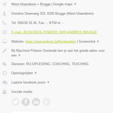
West-Vlaanderen
»
Brugge
|
Google maps
▼
Gistelse Steenweg 333
,
8200
Brugge
(
West-Vlaanderen
)
Tel:
050/39.33.34
, Fax:
-
, BTW-nr:
-
E-mail › RIJSCHOOL PINKERS SINT-ANDRIES BRUGGE
Website:
https://www.pinkers.be#sintandries
|
Screenshot
▼
Bij Rijschool Pinkers Oostende ben je aan het goede adres voor
een
▼
Diensten: RIJ-OPLEIDING, COACHING, TEACHING
Openingstijden
▼
Laatste facebook posts
▼
Sociale media: