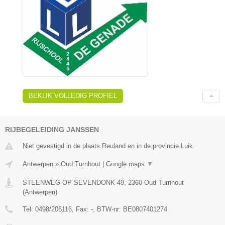
BEKIJK VOLLEDIG PROFIEL
RIJBEGELEIDING JANSSEN
Niet gevestigd in de plaats Reuland en in de provincie Luik.
Antwerpen
»
Oud Turnhout
|
Google maps
▼
STEENWEG OP SEVENDONK 49
,
2360
Oud Turnhout
(
Antwerpen
)
Tel:
0498/206116
, Fax:
-
, BTW-nr:
BE0807401274