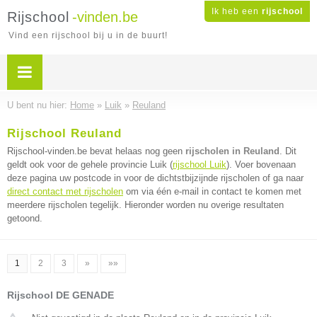
Ik heb een
rijschool
Rijschool
-vinden.be
Vind een rijschool bij u in de buurt!
U bent nu hier:
Home
»
Luik
»
Reuland
Rijschool Reuland
Rijschool-vinden.be bevat helaas nog geen
rijscholen in Reuland
. Dit
geldt ook voor de gehele provincie Luik (
rijschool Luik
). Voer bovenaan
deze pagina uw postcode in voor de dichtstbijzijnde rijscholen of ga naar
direct contact met rijscholen
om via één e-mail in contact te komen met
meerdere rijscholen tegelijk. Hieronder worden nu overige resultaten
getoond.
1
2
3
»
»»
Rijschool DE GENADE