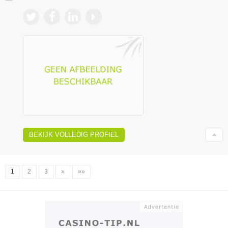
BEKIJK VOLLEDIG PROFIEL
1
2
3
»
»»