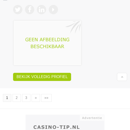
BEKIJK VOLLEDIG PROFIEL
1
2
3
»
»»