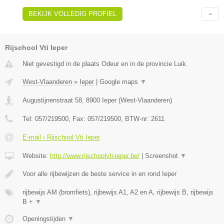
BEKIJK VOLLEDIG PROFIEL
Rijschool Vti Ieper
Niet gevestigd in de plaats Odeur en in de provincie Luik.
West-Vlaanderen
»
Ieper
|
Google maps
▼
Augustijnenstraat 58
,
8900
Ieper
(
West-Vlaanderen
)
Tel:
057/219500
, Fax:
057/219500
, BTW-nr:
2611
E-mail › Rijschool Vti Ieper
Website:
http://www.rijschoolvti-ieper.be/
|
Screenshot
▼
Voor alle rijbewijzen de beste service in en rond Ieper
rijbewijs AM (bromfiets), rijbewijs A1, A2 en A, rijbewijs B, rijbewijs
B +
▼
Openingstijden
▼