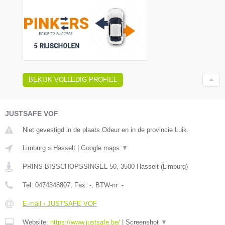
BEKIJK VOLLEDIG PROFIEL
JUSTSAFE VOF
Niet gevestigd in de plaats Odeur en in de provincie Luik.
Limburg
»
Hasselt
|
Google maps
▼
PRINS BISSCHOPSSINGEL 50
,
3500
Hasselt
(
Limburg
)
Tel:
0474348807
, Fax:
-
, BTW-nr:
-
E-mail › JUSTSAFE VOF
Website:
https://www.justsafe.be/
|
Screenshot
▼