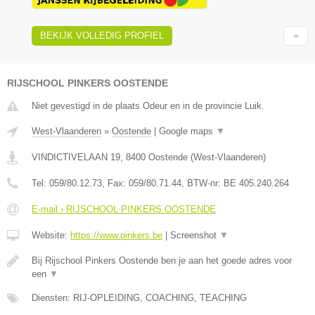
BEKIJK VOLLEDIG PROFIEL
RIJSCHOOL PINKERS OOSTENDE
Niet gevestigd in de plaats Odeur en in de provincie Luik.
West-Vlaanderen
»
Oostende
|
Google maps
▼
VINDICTIVELAAN 19
,
8400
Oostende
(
West-Vlaanderen
)
Tel:
059/80.12.73
, Fax:
059/80.71.44
, BTW-nr:
BE 405.240.264
E-mail › RIJSCHOOL PINKERS OOSTENDE
Website:
https://www.pinkers.be
|
Screenshot
▼
Bij Rijschool Pinkers Oostende ben je aan het goede adres voor
een
▼
Diensten: RIJ-OPLEIDING, COACHING, TEACHING