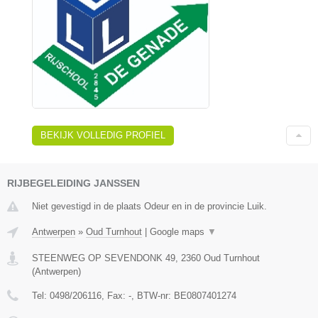
BEKIJK VOLLEDIG PROFIEL
RIJBEGELEIDING JANSSEN
Niet gevestigd in de plaats Odeur en in de provincie Luik.
Antwerpen
»
Oud Turnhout
|
Google maps
▼
STEENWEG OP SEVENDONK 49
,
2360
Oud Turnhout
(
Antwerpen
)
Tel:
0498/206116
, Fax:
-
, BTW-nr:
BE0807401274