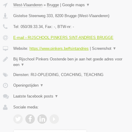
West-Vlaanderen
»
Brugge
|
Google maps
▼
Gistelse Steenweg 333
,
8200
Brugge
(
West-Vlaanderen
)
Tel:
050/39.33.34
, Fax:
-
, BTW-nr:
-
E-mail › RIJSCHOOL PINKERS SINT-ANDRIES BRUGGE
Website:
https://www.pinkers.be#sintandries
|
Screenshot
▼
Bij Rijschool Pinkers Oostende ben je aan het goede adres voor
een
▼
Diensten: RIJ-OPLEIDING, COACHING, TEACHING
Openingstijden
▼
Laatste facebook posts
▼
Sociale media: