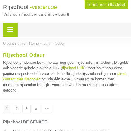
Ik heb een
rijschool
Rijschool
-vinden.be
Vind een rijschool bij u in de buurt!
U bent nu hier:
Home
»
Luik
»
Odeur
Rijschool Odeur
Rijschool-vinden.be bevat helaas nog geen
rijscholen in Odeur
. Dit geldt
ook voor de gehele provincie Luik (
rijschool Luik
). Voer bovenaan deze
pagina uw postcode in voor de dichtstbijzijnde rijscholen of ga naar
direct
contact met rijscholen
om via één e-mail in contact te komen met
meerdere rijscholen tegelijk. Hieronder worden nu overige resultaten
getoond.
1
2
3
»
»»
Rijschool DE GENADE