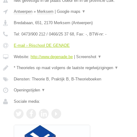
Niet gevestigd in de plaats Odeur en in de provincie Luik.
Antwerpen
»
Merksem
|
Google maps
▼
Bredabaan, 651
,
2170
Merksem
(
Antwerpen
)
Tel:
0473/900 212 / 0466/25 37 68
, Fax:
-
, BTW-nr:
-
E-mail › Rijschool DE GENADE
Website:
http://www.degenade.be
|
Screenshot
▼
* Theorieles op maat volgens de laatste regelwijzigingen
▼
Diensten: Theorie B, Praktijk B, B-Theorieboeken
Openingstijden
▼
Sociale media: