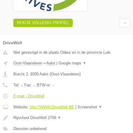
BEKIJK VOLLEDIG PROFIEL
DriveWell
Niet gevestigd in de plaats Odeur en in de provincie Luik.
Oost-Vlaanderen
»
Aalst
|
Google maps
▼
Burcht 2
,
9300
Aalst
(
Oost-Vlaanderen
)
Tel:
-
, Fax:
-
, BTW-nr:
-
E-mail › DriveWell
Website:
http://WWW.DriveWell.BE
|
Screenshot
▼
Rijschool DriveWell 2708
▼
Diensten onbekend