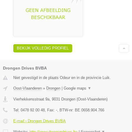
BEKIJK VOLLEDIG PROFIEL
Drongen Drives BVBA
Niet gevestigd in de plaats Odeur en in de provincie Luik.
Oost-Vlaanderen
»
Drongen
|
Google maps
▼
Vierhekkensstraat 9a
,
9031
Drongen
(
Oost-Vlaanderen
)
Tel:
0478 92 00 48
, Fax:
-
, BTW-nr:
BE 0658.904.766
E-mail › Drongen Drives BVBA
Website:
http://www.drongendrives.be
|
Screenshot
▼