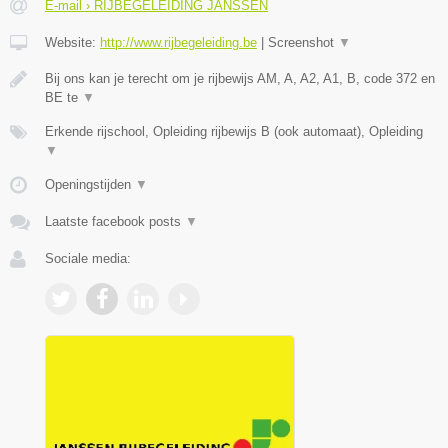
E-mail › RIJBEGELEIDING JANSSEN
Website:
http://www.rijbegeleiding.be
|
Screenshot
▼
Bij ons kan je terecht om je rijbewijs AM, A, A2, A1, B, code 372 en
BE te
▼
Erkende rijschool, Opleiding rijbewijs B (ook automaat), Opleiding
▼
Openingstijden
▼
Laatste facebook posts
▼
Sociale media: