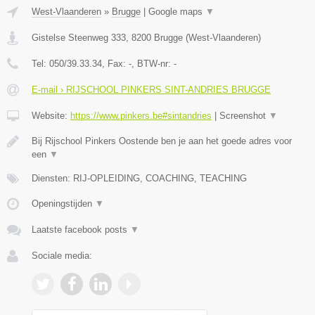
West-Vlaanderen
»
Brugge
|
Google maps
▼
Gistelse Steenweg 333
,
8200
Brugge
(
West-Vlaanderen
)
Tel:
050/39.33.34
, Fax:
-
, BTW-nr:
-
E-mail › RIJSCHOOL PINKERS SINT-ANDRIES BRUGGE
Website:
https://www.pinkers.be#sintandries
|
Screenshot
▼
Bij Rijschool Pinkers Oostende ben je aan het goede adres voor
een
▼
Diensten: RIJ-OPLEIDING, COACHING, TEACHING
Openingstijden
▼
Laatste facebook posts
▼
Sociale media: