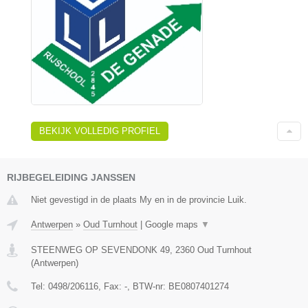
BEKIJK VOLLEDIG PROFIEL
RIJBEGELEIDING JANSSEN
Niet gevestigd in de plaats My en in de provincie Luik.
Antwerpen
»
Oud Turnhout
|
Google maps
▼
STEENWEG OP SEVENDONK 49
,
2360
Oud Turnhout
(
Antwerpen
)
Tel:
0498/206116
, Fax:
-
, BTW-nr:
BE0807401274