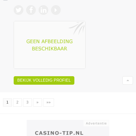
BEKIJK VOLLEDIG PROFIEL
1
2
3
»
»»