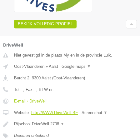
BEKIJK VOLLEDIG PROFIEL
DriveWell
Niet gevestigd in de plaats My en in de provincie Luik.
Oost-Vlaanderen
»
Aalst
|
Google maps
▼
Burcht 2
,
9300
Aalst
(
Oost-Vlaanderen
)
Tel:
-
, Fax:
-
, BTW-nr:
-
E-mail › DriveWell
Website:
http://WWW.DriveWell.BE
|
Screenshot
▼
Rijschool DriveWell 2708
▼
Diensten onbekend