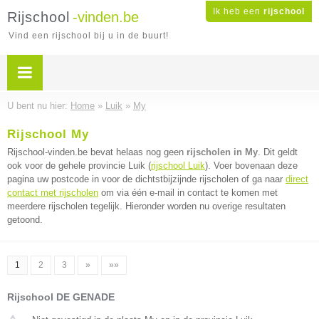
Ik heb een
rijschool
Rijschool
-vinden.be
Vind een rijschool bij u in de buurt!
U bent nu hier:
Home
»
Luik
»
My
Rijschool My
Rijschool-vinden.be bevat helaas nog geen
rijscholen in My
. Dit geldt
ook voor de gehele provincie Luik (
rijschool Luik
). Voer bovenaan deze
pagina uw postcode in voor de dichtstbijzijnde rijscholen of ga naar
direct
contact met rijscholen
om via één e-mail in contact te komen met
meerdere rijscholen tegelijk. Hieronder worden nu overige resultaten
getoond.
1
2
3
»
»»
Rijschool DE GENADE