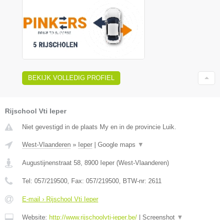
BEKIJK VOLLEDIG PROFIEL
Rijschool Vti Ieper
Niet gevestigd in de plaats My en in de provincie Luik.
West-Vlaanderen
»
Ieper
|
Google maps
▼
Augustijnenstraat 58
,
8900
Ieper
(
West-Vlaanderen
)
Tel:
057/219500
, Fax:
057/219500
, BTW-nr:
2611
E-mail › Rijschool Vti Ieper
Website:
http://www.rijschoolvti-ieper.be/
|
Screenshot
▼