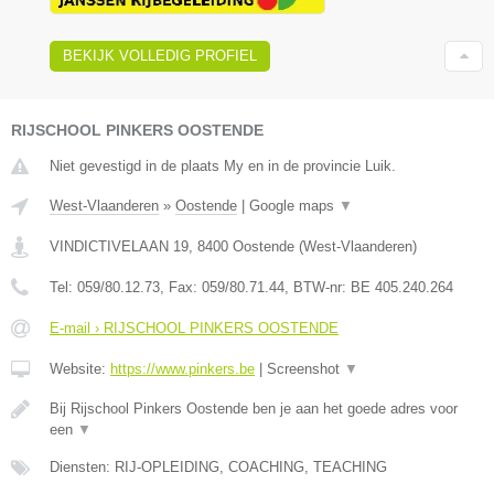
BEKIJK VOLLEDIG PROFIEL
RIJSCHOOL PINKERS OOSTENDE
Niet gevestigd in de plaats My en in de provincie Luik.
West-Vlaanderen
»
Oostende
|
Google maps
▼
VINDICTIVELAAN 19
,
8400
Oostende
(
West-Vlaanderen
)
Tel:
059/80.12.73
, Fax:
059/80.71.44
, BTW-nr:
BE 405.240.264
E-mail › RIJSCHOOL PINKERS OOSTENDE
Website:
https://www.pinkers.be
|
Screenshot
▼
Bij Rijschool Pinkers Oostende ben je aan het goede adres voor
een
▼
Diensten: RIJ-OPLEIDING, COACHING, TEACHING