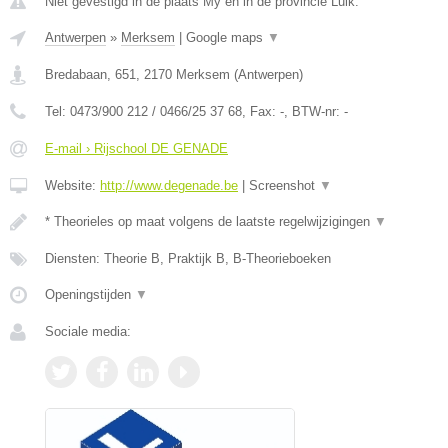
Niet gevestigd in de plaats My en in de provincie Luik.
Antwerpen
»
Merksem
|
Google maps
▼
Bredabaan, 651
,
2170
Merksem
(
Antwerpen
)
Tel:
0473/900 212 / 0466/25 37 68
, Fax:
-
, BTW-nr:
-
E-mail › Rijschool DE GENADE
Website:
http://www.degenade.be
|
Screenshot
▼
* Theorieles op maat volgens de laatste regelwijzigingen
▼
Diensten: Theorie B, Praktijk B, B-Theorieboeken
Openingstijden
▼
Sociale media: