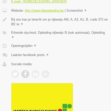
E-mail › RIJBEGELEIDING JANSSEN
Website:
http://www.rijbegeleiding.be
|
Screenshot
▼
Bij ons kan je terecht om je rijbewijs AM, A, A2, A1, B, code 372 en
BE te
▼
Erkende rijschool, Opleiding rijbewijs B (ook automaat), Opleiding
▼
Openingstijden
▼
Laatste facebook posts
▼
Sociale media: