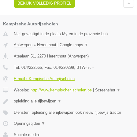
BEKIJK VOLLEDIG PROFIEL
Kempische Autorijscholen
Niet gevestigd in de plaats My en in de provincie Luik.
Antwerpen
»
Herenthout
|
Google maps
▼
Atealaan 51
,
2270
Herenthout
(
Antwerpen
)
Tel:
014/222565
, Fax:
014/220299
, BTW-nr:
-
E-mail › Kempische Autorijscholen
Website:
http://www.kempischerijscholen.be
|
Screenshot
▼
opleiding alle rijbewijzen
▼
Diensten: opleiding alle rijbewijzen ook nieuw rijbewijs tractor
Openingstijden
▼
Sociale media: