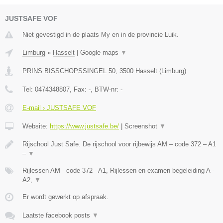
JUSTSAFE VOF
Niet gevestigd in de plaats My en in de provincie Luik.
Limburg
»
Hasselt
|
Google maps
▼
PRINS BISSCHOPSSINGEL 50
,
3500
Hasselt
(
Limburg
)
Tel:
0474348807
, Fax:
-
, BTW-nr:
-
E-mail › JUSTSAFE VOF
Website:
https://www.justsafe.be/
|
Screenshot
▼
Rijschool Just Safe. De rijschool voor rijbewijs AM – code 372 – A1
–
▼
Rijlessen AM - code 372 - A1, Rijlessen en examen begeleiding A -
A2,
▼
Er wordt gewerkt op afspraak.
Laatste facebook posts
▼