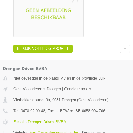
BEKIJK VOLLEDIG PROFIEL
Drongen Drives BVBA
Niet gevestigd in de plaats My en in de provincie Luik.
Oost-Vlaanderen
»
Drongen
|
Google maps
▼
Vierhekkensstraat 9a
,
9031
Drongen
(
Oost-Vlaanderen
)
Tel:
0478 92 00 48
, Fax:
-
, BTW-nr:
BE 0658.904.766
E-mail › Drongen Drives BVBA
Website:
http://www.drongendrives.be
|
Screenshot
▼