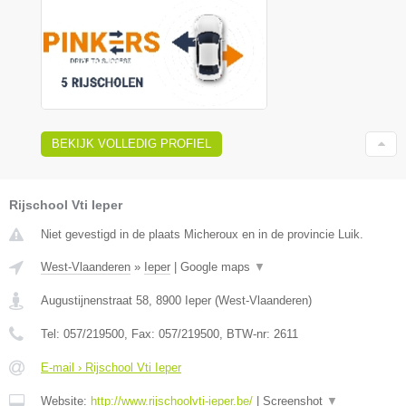
BEKIJK VOLLEDIG PROFIEL
Rijschool Vti Ieper
Niet gevestigd in de plaats Micheroux en in de provincie Luik.
West-Vlaanderen
»
Ieper
|
Google maps
▼
Augustijnenstraat 58
,
8900
Ieper
(
West-Vlaanderen
)
Tel:
057/219500
, Fax:
057/219500
, BTW-nr:
2611
E-mail › Rijschool Vti Ieper
Website:
http://www.rijschoolvti-ieper.be/
|
Screenshot
▼