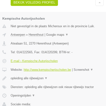
BEKIJK VOLLEDIG PROFIEL
Kempische Autorijscholen
Niet gevestigd in de plaats Micheroux en in de provincie Luik.
Antwerpen
»
Herenthout
|
Google maps
▼
Atealaan 51
,
2270
Herenthout
(
Antwerpen
)
Tel:
014/222565
, Fax:
014/220299
, BTW-nr:
-
E-mail › Kempische Autorijscholen
Website:
http://www.kempischerijscholen.be
|
Screenshot
▼
opleiding alle rijbewijzen
▼
Diensten: opleiding alle rijbewijzen ook nieuw rijbewijs tractor
Openingstijden
▼
Sociale media: