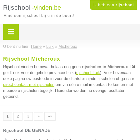
Ik heb een
rijschool
Rijschool
-vinden.be
Vind een rijschool bij u in de buurt!
U bent nu hier:
Home
»
Luik
»
Micheroux
Rijschool Micheroux
Rijschool-vinden.be bevat helaas nog geen
rijscholen in Micheroux
. Dit
geldt ook voor de gehele provincie Luik (
rijschool Luik
). Voer bovenaan
deze pagina uw postcode in voor de dichtstbijzijnde rijscholen of ga naar
direct contact met rijscholen
om via één e-mail in contact te komen met
meerdere rijscholen tegelijk. Hieronder worden nu overige resultaten
getoond.
1
2
3
»
»»
Rijschool DE GENADE