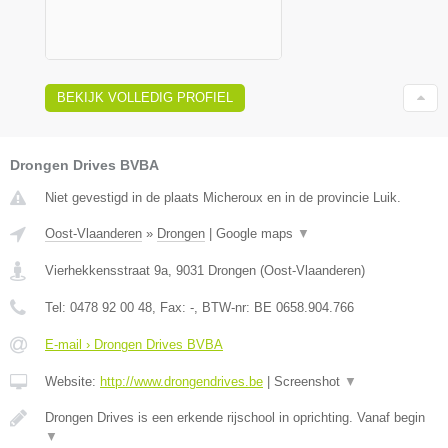
BEKIJK VOLLEDIG PROFIEL
Drongen Drives BVBA
Niet gevestigd in de plaats Micheroux en in de provincie Luik.
Oost-Vlaanderen
»
Drongen
|
Google maps
▼
Vierhekkensstraat 9a
,
9031
Drongen
(
Oost-Vlaanderen
)
Tel:
0478 92 00 48
, Fax:
-
, BTW-nr:
BE 0658.904.766
E-mail › Drongen Drives BVBA
Website:
http://www.drongendrives.be
|
Screenshot
▼
Drongen Drives is een erkende rijschool in oprichting. Vanaf begin
▼