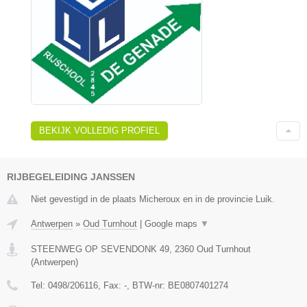
BEKIJK VOLLEDIG PROFIEL
RIJBEGELEIDING JANSSEN
Niet gevestigd in de plaats Micheroux en in de provincie Luik.
Antwerpen
»
Oud Turnhout
|
Google maps
▼
STEENWEG OP SEVENDONK 49
,
2360
Oud Turnhout
(
Antwerpen
)
Tel:
0498/206116
, Fax:
-
, BTW-nr:
BE0807401274