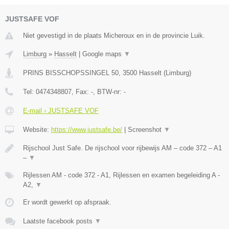
JUSTSAFE VOF
Niet gevestigd in de plaats Micheroux en in de provincie Luik.
Limburg
»
Hasselt
|
Google maps
▼
PRINS BISSCHOPSSINGEL 50
,
3500
Hasselt
(
Limburg
)
Tel:
0474348807
, Fax:
-
, BTW-nr:
-
E-mail › JUSTSAFE VOF
Website:
https://www.justsafe.be/
|
Screenshot
▼
Rijschool Just Safe. De rijschool voor rijbewijs AM – code 372 – A1
–
▼
Rijlessen AM - code 372 - A1, Rijlessen en examen begeleiding A -
A2,
▼
Er wordt gewerkt op afspraak.
Laatste facebook posts
▼