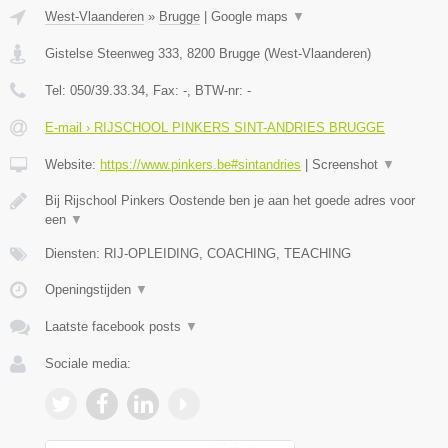
West-Vlaanderen
»
Brugge
|
Google maps
▼
Gistelse Steenweg 333
,
8200
Brugge
(
West-Vlaanderen
)
Tel:
050/39.33.34
, Fax:
-
, BTW-nr:
-
E-mail › RIJSCHOOL PINKERS SINT-ANDRIES BRUGGE
Website:
https://www.pinkers.be#sintandries
|
Screenshot
▼
Bij Rijschool Pinkers Oostende ben je aan het goede adres voor
een
▼
Diensten: RIJ-OPLEIDING, COACHING, TEACHING
Openingstijden
▼
Laatste facebook posts
▼
Sociale media: