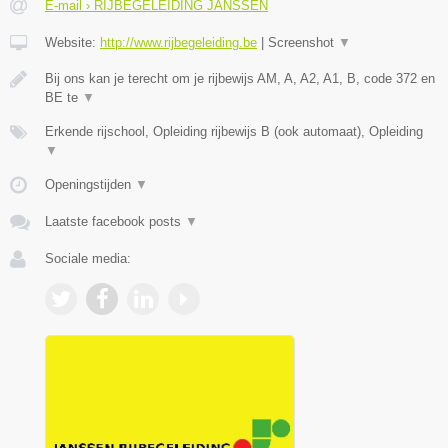
E-mail › RIJBEGELEIDING JANSSEN
Website:
http://www.rijbegeleiding.be
|
Screenshot
▼
Bij ons kan je terecht om je rijbewijs AM, A, A2, A1, B, code 372 en
BE te
▼
Erkende rijschool, Opleiding rijbewijs B (ook automaat), Opleiding
▼
Openingstijden
▼
Laatste facebook posts
▼
Sociale media: