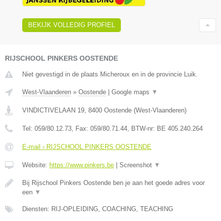
BEKIJK VOLLEDIG PROFIEL
RIJSCHOOL PINKERS OOSTENDE
Niet gevestigd in de plaats Micheroux en in de provincie Luik.
West-Vlaanderen
»
Oostende
|
Google maps
▼
VINDICTIVELAAN 19
,
8400
Oostende
(
West-Vlaanderen
)
Tel:
059/80.12.73
, Fax:
059/80.71.44
, BTW-nr:
BE 405.240.264
E-mail › RIJSCHOOL PINKERS OOSTENDE
Website:
https://www.pinkers.be
|
Screenshot
▼
Bij Rijschool Pinkers Oostende ben je aan het goede adres voor
een
▼
Diensten: RIJ-OPLEIDING, COACHING, TEACHING