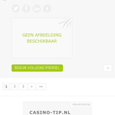
BEKIJK VOLLEDIG PROFIEL
1
2
3
»
»»