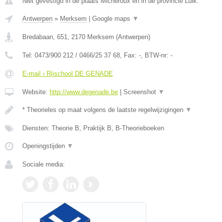
Niet gevestigd in de plaats Micheroux en in de provincie Luik.
Antwerpen
»
Merksem
|
Google maps
▼
Bredabaan, 651
,
2170
Merksem
(
Antwerpen
)
Tel:
0473/900 212 / 0466/25 37 68
, Fax:
-
, BTW-nr:
-
E-mail › Rijschool DE GENADE
Website:
http://www.degenade.be
|
Screenshot
▼
* Theorieles op maat volgens de laatste regelwijzigingen
▼
Diensten: Theorie B, Praktijk B, B-Theorieboeken
Openingstijden
▼
Sociale media: