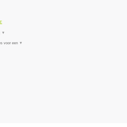
GE
t
▼
es voor een
▼