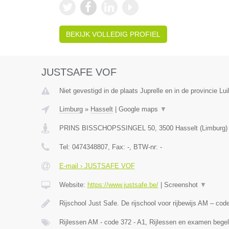
BEKIJK VOLLEDIG PROFIEL
JUSTSAFE VOF
Niet gevestigd in de plaats Juprelle en in de provincie Lui
Limburg
»
Hasselt
|
Google maps
▼
PRINS BISSCHOPSSINGEL 50
,
3500
Hasselt
(
Limburg
)
Tel:
0474348807
, Fax:
-
, BTW-nr:
-
E-mail › JUSTSAFE VOF
Website:
https://www.justsafe.be/
|
Screenshot
▼
Rijschool Just Safe. De rijschool voor rijbewijs AM – co
Rijlessen AM - code 372 - A1, Rijlessen en examen begel