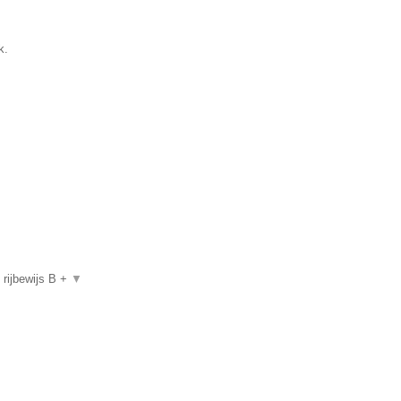
k.
, rijbewijs B +
▼