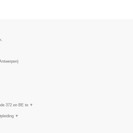
k.
Antwerpen
)
code 372 en BE te
▼
Opleiding
▼