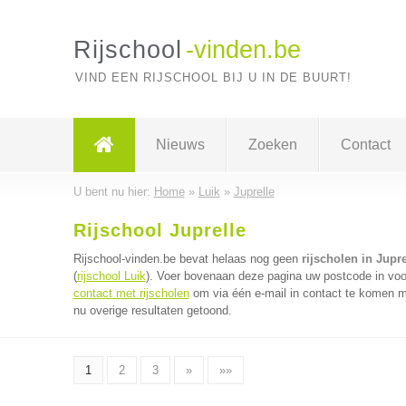
Rijschool
-vinden.be
VIND EEN RIJSCHOOL BIJ U IN DE BUURT!
Nieuws
Zoeken
Contact
U bent nu hier:
Home
»
Luik
»
Juprelle
Rijschool Juprelle
Rijschool-vinden.be bevat helaas nog geen
rijscholen in Jupre
(
rijschool Luik
). Voer bovenaan deze pagina uw postcode in voor 
contact met rijscholen
om via één e-mail in contact te komen me
nu overige resultaten getoond.
1
2
3
»
»»