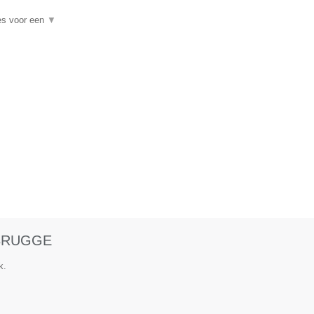
es voor een
▼
 BRUGGE
k.