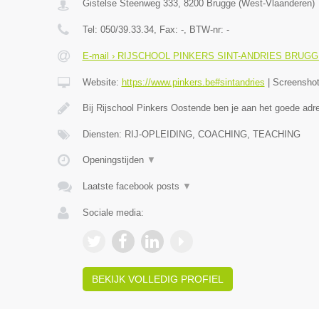
Gistelse Steenweg 333
,
8200
Brugge
(
West-Vlaanderen
)
Tel:
050/39.33.34
, Fax:
-
, BTW-nr:
-
E-mail › RIJSCHOOL PINKERS SINT-ANDRIES BRUG
Website:
https://www.pinkers.be#sintandries
|
Screensho
Bij Rijschool Pinkers Oostende ben je aan het goede adr
Diensten: RIJ-OPLEIDING, COACHING, TEACHING
Openingstijden
▼
Laatste facebook posts
▼
Sociale media:
BEKIJK VOLLEDIG PROFIEL