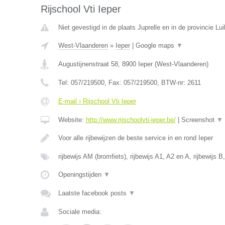
Rijschool Vti Ieper
Niet gevestigd in de plaats Juprelle en in de provincie Lui
West-Vlaanderen
»
Ieper
|
Google maps
▼
Augustijnenstraat 58
,
8900
Ieper
(
West-Vlaanderen
)
Tel:
057/219500
, Fax:
057/219500
, BTW-nr:
2611
E-mail › Rijschool Vti Ieper
Website:
http://www.rijschoolvti-ieper.be/
|
Screenshot
▼
Voor alle rijbewijzen de beste service in en rond Ieper
rijbewijs AM (bromfiets), rijbewijs A1, A2 en A, rijbewijs B
Openingstijden
▼
Laatste facebook posts
▼
Sociale media: