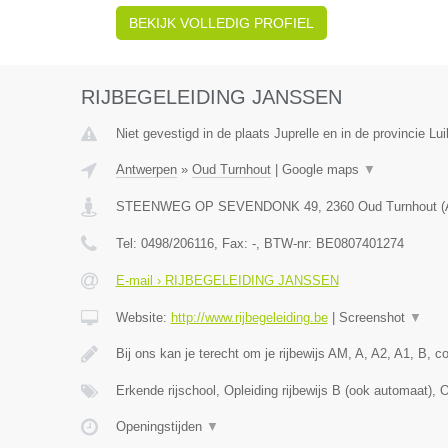
BEKIJK VOLLEDIG PROFIEL
RIJBEGELEIDING JANSSEN
Niet gevestigd in de plaats Juprelle en in de provincie Lui
Antwerpen
»
Oud Turnhout
|
Google maps
▼
STEENWEG OP SEVENDONK 49
,
2360
Oud Turnhout
(
Tel:
0498/206116
, Fax:
-
, BTW-nr:
BE0807401274
E-mail › RIJBEGELEIDING JANSSEN
Website:
http://www.rijbegeleiding.be
|
Screenshot
▼
Bij ons kan je terecht om je rijbewijs AM, A, A2, A1, B, 
Erkende rijschool, Opleiding rijbewijs B (ook automaat), 
Openingstijden
▼