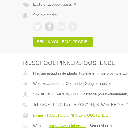
Laatste facebook posts
▼
Sociale media:
BEKIJK VOLLEDIG PROFIEL
RIJSCHOOL PINKERS OOSTENDE
Niet gevestigd in de plaats Juprelle en in de provincie Lui
West-Vlaanderen
»
Oostende
|
Google maps
▼
VINDICTIVELAAN 19
,
8400
Oostende
(
West-Vlaanderen
Tel:
059/80.12.73
, Fax:
059/80.71.44
, BTW-nr:
BE 405.2
E-mail › RIJSCHOOL PINKERS OOSTENDE
Website:
https://www.pinkers.be
|
Screenshot
▼