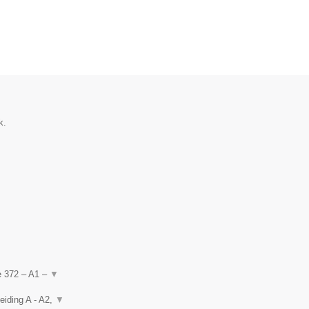
k.
de 372 – A1 –
▼
eiding A - A2,
▼