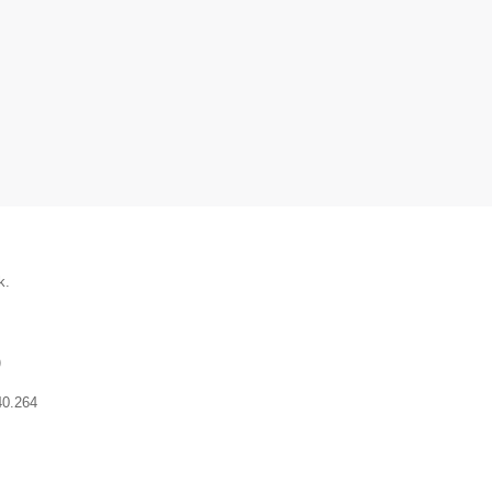
k.
)
40.264