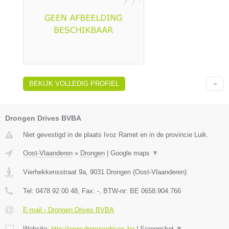
BEKIJK VOLLEDIG PROFIEL
Drongen Drives BVBA
Niet gevestigd in de plaats Ivoz Ramet en in de provincie Luik.
Oost-Vlaanderen
»
Drongen
|
Google maps
▼
Vierhekkensstraat 9a
,
9031
Drongen
(
Oost-Vlaanderen
)
Tel:
0478 92 00 48
, Fax:
-
, BTW-nr:
BE 0658.904.766
E-mail › Drongen Drives BVBA
Website:
http://www.drongendrives.be
|
Screenshot
▼