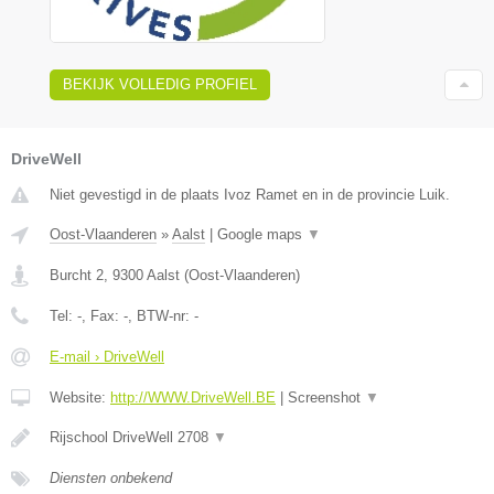
BEKIJK VOLLEDIG PROFIEL
DriveWell
Niet gevestigd in de plaats Ivoz Ramet en in de provincie Luik.
Oost-Vlaanderen
»
Aalst
|
Google maps
▼
Burcht 2
,
9300
Aalst
(
Oost-Vlaanderen
)
Tel:
-
, Fax:
-
, BTW-nr:
-
E-mail › DriveWell
Website:
http://WWW.DriveWell.BE
|
Screenshot
▼
Rijschool DriveWell 2708
▼
Diensten onbekend