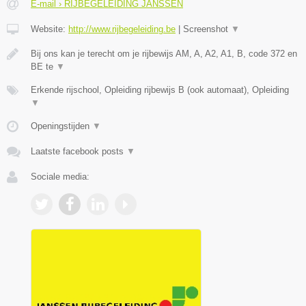
E-mail › RIJBEGELEIDING JANSSEN
Website:
http://www.rijbegeleiding.be
|
Screenshot
▼
Bij ons kan je terecht om je rijbewijs AM, A, A2, A1, B, code 372 en
BE te
▼
Erkende rijschool, Opleiding rijbewijs B (ook automaat), Opleiding
▼
Openingstijden
▼
Laatste facebook posts
▼
Sociale media: