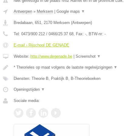
Niet gevestigd in de plaats Ivoz Ramet en in de provincie Luik.
Antwerpen
»
Merksem
|
Google maps
▼
Bredabaan, 651
,
2170
Merksem
(
Antwerpen
)
Tel:
0473/900 212 / 0466/25 37 68
, Fax:
-
, BTW-nr:
-
E-mail › Rijschool DE GENADE
Website:
http://www.degenade.be
|
Screenshot
▼
* Theorieles op maat volgens de laatste regelwijzigingen
▼
Diensten: Theorie B, Praktijk B, B-Theorieboeken
Openingstijden
▼
Sociale media: