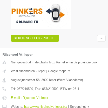
BEKIJK VOLLEDIG PROFIEL
Rijschool Vti Ieper
Niet gevestigd in de plaats Ivoz Ramet en in de provincie Luik.
West-Vlaanderen
»
Ieper
|
Google maps
▼
Augustijnenstraat 58
,
8900
Ieper
(
West-Vlaanderen
)
Tel:
057/219500
, Fax:
057/219500
, BTW-nr:
2611
E-mail › Rijschool Vti Ieper
Website:
http://www.rijschoolvti-ieper.be/
|
Screenshot
▼