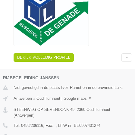
BEKIJK VOLLEDIG PROFIEL
RIJBEGELEIDING JANSSEN
Niet gevestigd in de plaats Ivoz Ramet en in de provincie Luik.
Antwerpen
»
Oud Turnhout
|
Google maps
▼
STEENWEG OP SEVENDONK 49
,
2360
Oud Turnhout
(
Antwerpen
)
Tel:
0498/206116
, Fax:
-
, BTW-nr:
BE0807401274