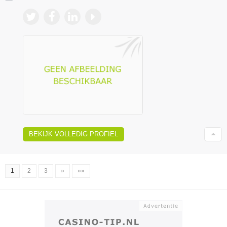
BEKIJK VOLLEDIG PROFIEL
1
2
3
»
»»