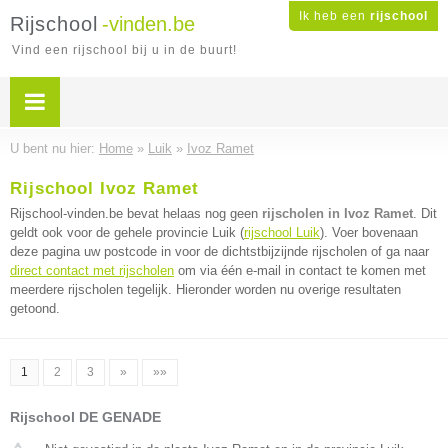
Ik heb een
rijschool
Rijschool
-vinden.be
Vind een rijschool bij u in de buurt!
U bent nu hier:
Home
»
Luik
»
Ivoz Ramet
Rijschool Ivoz Ramet
Rijschool-vinden.be bevat helaas nog geen
rijscholen in Ivoz Ramet
. Dit
geldt ook voor de gehele provincie Luik (
rijschool Luik
). Voer bovenaan
deze pagina uw postcode in voor de dichtstbijzijnde rijscholen of ga naar
direct contact met rijscholen
om via één e-mail in contact te komen met
meerdere rijscholen tegelijk. Hieronder worden nu overige resultaten
getoond.
1
2
3
»
»»
Rijschool DE GENADE