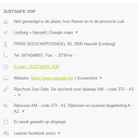
JUSTSAFE VOF
Niet gevestigd in de plaats Ivoz Ramet en in de provincie Luik.
Limburg
»
Hasselt
|
Google maps
▼
PRINS BISSCHOPSSINGEL 50
,
3500
Hasselt
(
Limburg
)
Tel:
0474348807
, Fax:
-
, BTW-nr:
-
E-mail › JUSTSAFE VOF
Website:
https://www.justsafe.be/
|
Screenshot
▼
Rijschool Just Safe. De rijschool voor rijbewijs AM – code 372 – A1
–
▼
Rijlessen AM - code 372 - A1, Rijlessen en examen begeleiding A -
A2,
▼
Er wordt gewerkt op afspraak.
Laatste facebook posts
▼