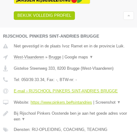
BEKIJK VOLLEDIG PROFIEL
RIJSCHOOL PINKERS SINT-ANDRIES BRUGGE
Niet gevestigd in de plaats Ivoz Ramet en in de provincie Luik.
West-Vlaanderen
»
Brugge
|
Google maps
▼
Gistelse Steenweg 333
,
8200
Brugge
(
West-Vlaanderen
)
Tel:
050/39.33.34
, Fax:
-
, BTW-nr:
-
E-mail › RIJSCHOOL PINKERS SINT-ANDRIES BRUGGE
Website:
https://www.pinkers.be#sintandries
|
Screenshot
▼
Bij Rijschool Pinkers Oostende ben je aan het goede adres voor
een
▼
Diensten: RIJ-OPLEIDING, COACHING, TEACHING