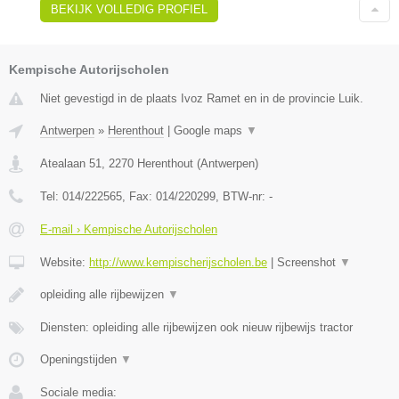
BEKIJK VOLLEDIG PROFIEL
Kempische Autorijscholen
Niet gevestigd in de plaats Ivoz Ramet en in de provincie Luik.
Antwerpen
»
Herenthout
|
Google maps
▼
Atealaan 51
,
2270
Herenthout
(
Antwerpen
)
Tel:
014/222565
, Fax:
014/220299
, BTW-nr:
-
E-mail › Kempische Autorijscholen
Website:
http://www.kempischerijscholen.be
|
Screenshot
▼
opleiding alle rijbewijzen
▼
Diensten: opleiding alle rijbewijzen ook nieuw rijbewijs tractor
Openingstijden
▼
Sociale media: