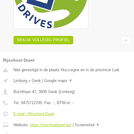
BEKIJK VOLLEDIG PROFIEL
Rijschool Durel
Niet gevestigd in de plaats Huccorgne en in de provincie Luik.
Limburg
»
Genk
|
Google maps
▼
Bochtlaan 47
,
3600
Genk
(
Limburg
)
Tel:
0475712700
, Fax:
-
, BTW-nr:
-
E-mail › Rijschool Durel
Website:
https://rijschooldurel.be/
|
Screenshot
▼