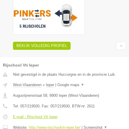
BEKIJK VOLLEDIG PROFIEL
Rijschool Vti Ieper
Niet gevestigd in de plaats Huccorgne en in de provincie Luik.
West-Vlaanderen
»
Ieper
|
Google maps
▼
Augustijnenstraat 58
,
8900
Ieper
(
West-Vlaanderen
)
Tel:
057/219500
, Fax:
057/219500
, BTW-nr:
2611
E-mail › Rijschool Vti Ieper
Website:
http://www.rijschoolvti-ieper.be/
|
Screenshot
▼