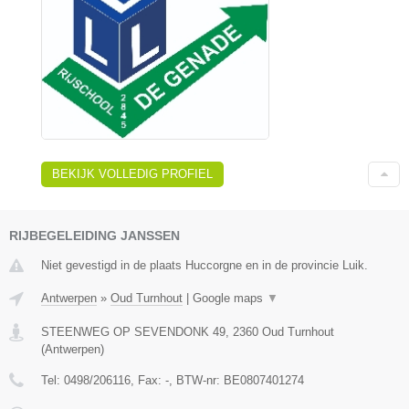
BEKIJK VOLLEDIG PROFIEL
RIJBEGELEIDING JANSSEN
Niet gevestigd in de plaats Huccorgne en in de provincie Luik.
Antwerpen
»
Oud Turnhout
|
Google maps
▼
STEENWEG OP SEVENDONK 49
,
2360
Oud Turnhout
(
Antwerpen
)
Tel:
0498/206116
, Fax:
-
, BTW-nr:
BE0807401274