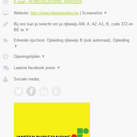
E-mail › RIJBEGELEIDING JANSSEN
Website:
http://www.rijbegeleiding.be
|
Screenshot
▼
Bij ons kan je terecht om je rijbewijs AM, A, A2, A1, B, code 372 en
BE te
▼
Erkende rijschool, Opleiding rijbewijs B (ook automaat), Opleiding
▼
Openingstijden
▼
Laatste facebook posts
▼
Sociale media: