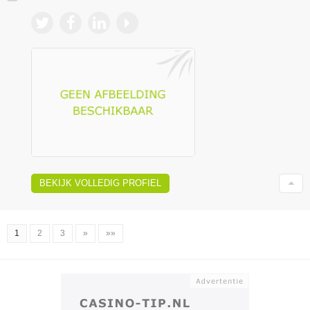
BEKIJK VOLLEDIG PROFIEL
1
2
3
»
»»