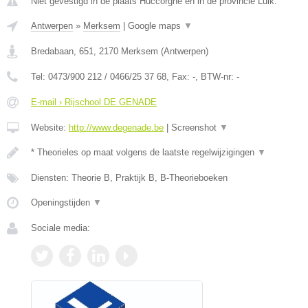
Niet gevestigd in de plaats Huccorgne en in de provincie Luik.
Antwerpen
»
Merksem
|
Google maps
▼
Bredabaan, 651
,
2170
Merksem
(
Antwerpen
)
Tel:
0473/900 212 / 0466/25 37 68
, Fax:
-
, BTW-nr:
-
E-mail › Rijschool DE GENADE
Website:
http://www.degenade.be
|
Screenshot
▼
* Theorieles op maat volgens de laatste regelwijzigingen
▼
Diensten: Theorie B, Praktijk B, B-Theorieboeken
Openingstijden
▼
Sociale media: