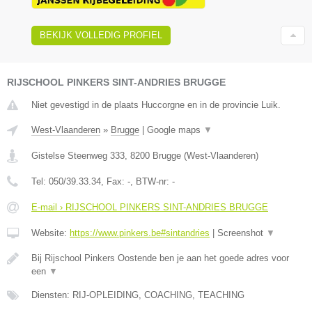
BEKIJK VOLLEDIG PROFIEL
RIJSCHOOL PINKERS SINT-ANDRIES BRUGGE
Niet gevestigd in de plaats Huccorgne en in de provincie Luik.
West-Vlaanderen
»
Brugge
|
Google maps
▼
Gistelse Steenweg 333
,
8200
Brugge
(
West-Vlaanderen
)
Tel:
050/39.33.34
, Fax:
-
, BTW-nr:
-
E-mail › RIJSCHOOL PINKERS SINT-ANDRIES BRUGGE
Website:
https://www.pinkers.be#sintandries
|
Screenshot
▼
Bij Rijschool Pinkers Oostende ben je aan het goede adres voor
een
▼
Diensten: RIJ-OPLEIDING, COACHING, TEACHING