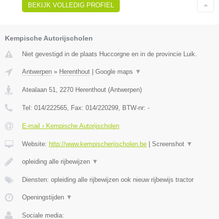
BEKIJK VOLLEDIG PROFIEL
Kempische Autorijscholen
Niet gevestigd in de plaats Huccorgne en in de provincie Luik.
Antwerpen
»
Herenthout
|
Google maps
▼
Atealaan 51
,
2270
Herenthout
(
Antwerpen
)
Tel:
014/222565
, Fax:
014/220299
, BTW-nr:
-
E-mail › Kempische Autorijscholen
Website:
http://www.kempischerijscholen.be
|
Screenshot
▼
opleiding alle rijbewijzen
▼
Diensten: opleiding alle rijbewijzen ook nieuw rijbewijs tractor
Openingstijden
▼
Sociale media: