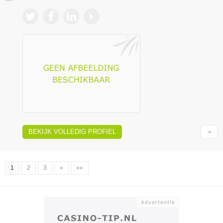
BEKIJK VOLLEDIG PROFIEL
1
2
3
»
»»