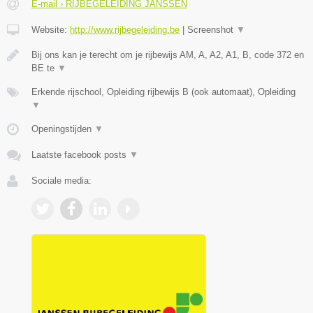
E-mail › RIJBEGELEIDING JANSSEN
Website:
http://www.rijbegeleiding.be
|
Screenshot
▼
Bij ons kan je terecht om je rijbewijs AM, A, A2, A1, B, code 372 en
BE te
▼
Erkende rijschool, Opleiding rijbewijs B (ook automaat), Opleiding
▼
Openingstijden
▼
Laatste facebook posts
▼
Sociale media: