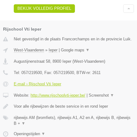
BEKIJK VOLLEDIG PROFIEL
Rijschool Vti Ieper
Niet gevestigd in de plaats Francorchamps en in de provincie Luik.
West-Vlaanderen
»
Ieper
|
Google maps
▼
Augustijnenstraat 58
,
8900
Ieper
(
West-Vlaanderen
)
Tel:
057/219500
, Fax:
057/219500
, BTW-nr:
2611
E-mail › Rijschool Vti Ieper
Website:
http://www.rijschoolvti-ieper.be/
|
Screenshot
▼
Voor alle rijbewijzen de beste service in en rond Ieper
rijbewijs AM (bromfiets), rijbewijs A1, A2 en A, rijbewijs B, rijbewijs
B +
▼
Openingstijden
▼