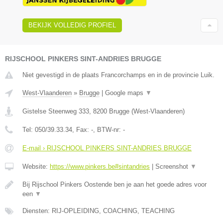
BEKIJK VOLLEDIG PROFIEL
RIJSCHOOL PINKERS SINT-ANDRIES BRUGGE
Niet gevestigd in de plaats Francorchamps en in de provincie Luik.
West-Vlaanderen
»
Brugge
|
Google maps
▼
Gistelse Steenweg 333
,
8200
Brugge
(
West-Vlaanderen
)
Tel:
050/39.33.34
, Fax:
-
, BTW-nr:
-
E-mail › RIJSCHOOL PINKERS SINT-ANDRIES BRUGGE
Website:
https://www.pinkers.be#sintandries
|
Screenshot
▼
Bij Rijschool Pinkers Oostende ben je aan het goede adres voor
een
▼
Diensten: RIJ-OPLEIDING, COACHING, TEACHING