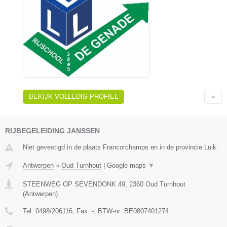
BEKIJK VOLLEDIG PROFIEL
RIJBEGELEIDING JANSSEN
Niet gevestigd in de plaats Francorchamps en in de provincie Luik.
Antwerpen
»
Oud Turnhout
|
Google maps
▼
STEENWEG OP SEVENDONK 49
,
2360
Oud Turnhout
(
Antwerpen
)
Tel:
0498/206116
, Fax:
-
, BTW-nr:
BE0807401274