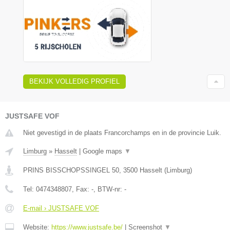
BEKIJK VOLLEDIG PROFIEL
JUSTSAFE VOF
Niet gevestigd in de plaats Francorchamps en in de provincie Luik.
Limburg
»
Hasselt
|
Google maps
▼
PRINS BISSCHOPSSINGEL 50
,
3500
Hasselt
(
Limburg
)
Tel:
0474348807
, Fax:
-
, BTW-nr:
-
E-mail › JUSTSAFE VOF
Website:
https://www.justsafe.be/
|
Screenshot
▼