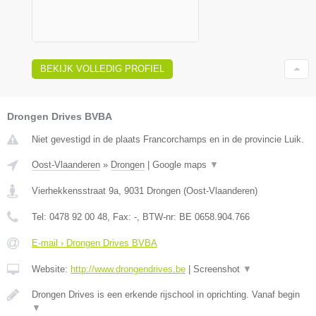
BEKIJK VOLLEDIG PROFIEL
Drongen Drives BVBA
Niet gevestigd in de plaats Francorchamps en in de provincie Luik.
Oost-Vlaanderen
»
Drongen
|
Google maps
▼
Vierhekkensstraat 9a
,
9031
Drongen
(
Oost-Vlaanderen
)
Tel:
0478 92 00 48
, Fax:
-
, BTW-nr:
BE 0658.904.766
E-mail › Drongen Drives BVBA
Website:
http://www.drongendrives.be
|
Screenshot
▼
Drongen Drives is een erkende rijschool in oprichting. Vanaf begin
▼