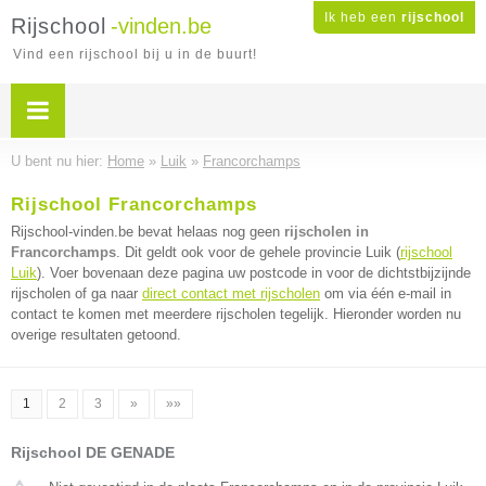
Ik heb een
rijschool
Rijschool
-vinden.be
Vind een rijschool bij u in de buurt!
U bent nu hier:
Home
»
Luik
»
Francorchamps
Rijschool Francorchamps
Rijschool-vinden.be bevat helaas nog geen
rijscholen in
Francorchamps
. Dit geldt ook voor de gehele provincie Luik (
rijschool
Luik
). Voer bovenaan deze pagina uw postcode in voor de dichtstbijzijnde
rijscholen of ga naar
direct contact met rijscholen
om via één e-mail in
contact te komen met meerdere rijscholen tegelijk. Hieronder worden nu
overige resultaten getoond.
1
2
3
»
»»
Rijschool DE GENADE