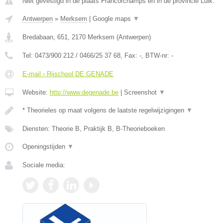
Niet gevestigd in de plaats Francorchamps en in de provincie Luik.
Antwerpen
»
Merksem
|
Google maps
▼
Bredabaan, 651
,
2170
Merksem
(
Antwerpen
)
Tel:
0473/900 212 / 0466/25 37 68
, Fax:
-
, BTW-nr:
-
E-mail › Rijschool DE GENADE
Website:
http://www.degenade.be
|
Screenshot
▼
* Theorieles op maat volgens de laatste regelwijzigingen
▼
Diensten: Theorie B, Praktijk B, B-Theorieboeken
Openingstijden
▼
Sociale media: