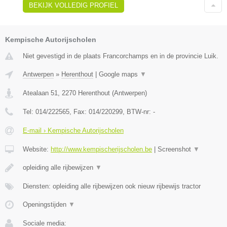
BEKIJK VOLLEDIG PROFIEL
Kempische Autorijscholen
Niet gevestigd in de plaats Francorchamps en in de provincie Luik.
Antwerpen
»
Herenthout
|
Google maps
▼
Atealaan 51
,
2270
Herenthout
(
Antwerpen
)
Tel:
014/222565
, Fax:
014/220299
, BTW-nr:
-
E-mail › Kempische Autorijscholen
Website:
http://www.kempischerijscholen.be
|
Screenshot
▼
opleiding alle rijbewijzen
▼
Diensten: opleiding alle rijbewijzen ook nieuw rijbewijs tractor
Openingstijden
▼
Sociale media: