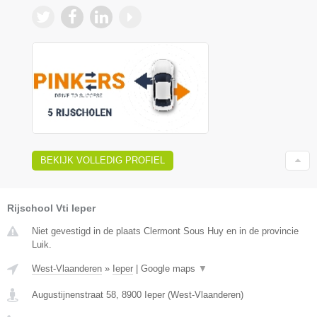
BEKIJK VOLLEDIG PROFIEL
Rijschool Vti Ieper
Niet gevestigd in de plaats Clermont Sous Huy en in de provincie
Luik.
West-Vlaanderen
»
Ieper
|
Google maps
▼
Augustijnenstraat 58
,
8900
Ieper
(
West-Vlaanderen
)