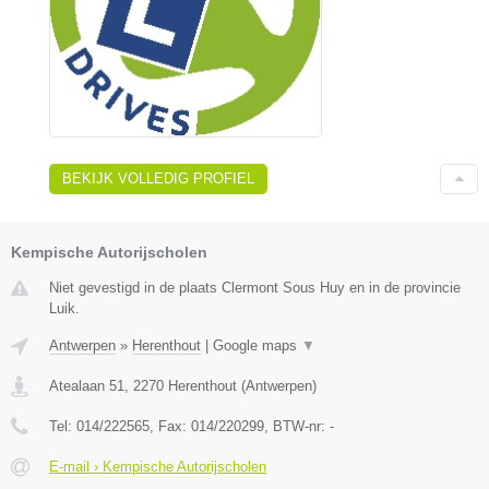
BEKIJK VOLLEDIG PROFIEL
Kempische Autorijscholen
Niet gevestigd in de plaats Clermont Sous Huy en in de provincie
Luik.
Antwerpen
»
Herenthout
|
Google maps
▼
Atealaan 51
,
2270
Herenthout
(
Antwerpen
)
Tel:
014/222565
, Fax:
014/220299
, BTW-nr:
-
E-mail › Kempische Autorijscholen