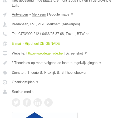
Niet gevestigd in de plaats Clermont Sous Huy en in de provincie
Luik.
Antwerpen
»
Merksem
|
Google maps
▼
Bredabaan, 651
,
2170
Merksem
(
Antwerpen
)
Tel:
0473/900 212 / 0466/25 37 68
, Fax:
-
, BTW-nr:
-
E-mail › Rijschool DE GENADE
Website:
http://www.degenade.be
|
Screenshot
▼
* Theorieles op maat volgens de laatste regelwijzigingen
▼
Diensten: Theorie B, Praktijk B, B-Theorieboeken
Openingstijden
▼
Sociale media: