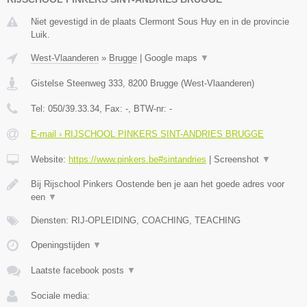
Niet gevestigd in de plaats Clermont Sous Huy en in de provincie
Luik.
West-Vlaanderen
»
Brugge
|
Google maps
▼
Gistelse Steenweg 333
,
8200
Brugge
(
West-Vlaanderen
)
Tel:
050/39.33.34
, Fax:
-
, BTW-nr:
-
E-mail › RIJSCHOOL PINKERS SINT-ANDRIES BRUGGE
Website:
https://www.pinkers.be#sintandries
|
Screenshot
▼
Bij Rijschool Pinkers Oostende ben je aan het goede adres voor
een
▼
Diensten: RIJ-OPLEIDING, COACHING, TEACHING
Openingstijden
▼
Laatste facebook posts
▼
Sociale media: