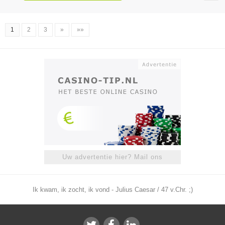
1
2
3
»
»»
Uw advertentie hier? Mail ons
Ik kwam, ik zocht, ik vond - Julius Caesar / 47 v.Chr. ;)