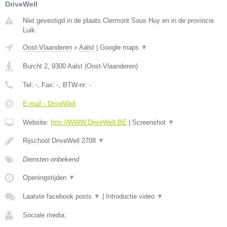
DriveWell
Niet gevestigd in de plaats Clermont Sous Huy en in de provincie
Luik.
Oost-Vlaanderen
»
Aalst
|
Google maps
▼
Burcht 2
,
9300
Aalst
(
Oost-Vlaanderen
)
Tel:
-
, Fax:
-
, BTW-nr:
-
E-mail › DriveWell
Website:
http://WWW.DriveWell.BE
|
Screenshot
▼
Rijschool DriveWell 2708
▼
Diensten onbekend
Openingstijden
▼
Laatste facebook posts
▼
|
Introductie video
▼
Sociale media: