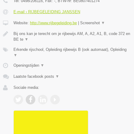
Tel:
0498/206116
, Fax:
-
, BTW-nr:
BE0807401274
E-mail › RIJBEGELEIDING JANSSEN
Website:
http://www.rijbegeleiding.be
|
Screenshot
▼
Bij ons kan je terecht om je rijbewijs AM, A, A2, A1, B, code 372 en
BE te
▼
Erkende rijschool, Opleiding rijbewijs B (ook automaat), Opleiding
▼
Openingstijden
▼
Laatste facebook posts
▼
Sociale media: