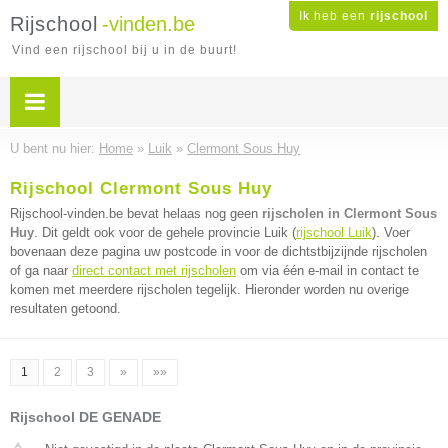
Ik heb een
rijschool
Rijschool
-vinden.be
Vind een rijschool bij u in de buurt!
U bent nu hier:
Home
»
Luik
»
Clermont Sous Huy
Rijschool Clermont Sous Huy
Rijschool-vinden.be bevat helaas nog geen
rijscholen in Clermont Sous
Huy
. Dit geldt ook voor de gehele provincie Luik (
rijschool Luik
). Voer
bovenaan deze pagina uw postcode in voor de dichtstbijzijnde rijscholen
of ga naar
direct contact met rijscholen
om via één e-mail in contact te
komen met meerdere rijscholen tegelijk. Hieronder worden nu overige
resultaten getoond.
1
2
3
»
»»
Rijschool DE GENADE