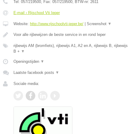
Tel:
057/219500
, Fax:
057/219500
, BTW-nr:
2611
E-mail › Rijschool Vti Ieper
Website:
http://www.rijschoolvti-ieper.be/
|
Screenshot
▼
Voor alle rijbewijzen de beste service in en rond Ieper
rijbewijs AM (bromfiets), rijbewijs A1, A2 en A, rijbewijs B, rijbewijs
B +
▼
Openingstijden
▼
Laatste facebook posts
▼
Sociale media: