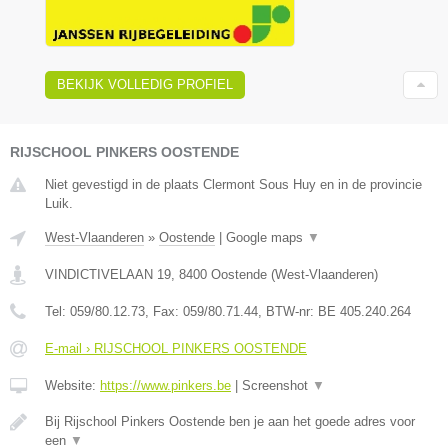
BEKIJK VOLLEDIG PROFIEL
RIJSCHOOL PINKERS OOSTENDE
Niet gevestigd in de plaats Clermont Sous Huy en in de provincie
Luik.
West-Vlaanderen
»
Oostende
|
Google maps
▼
VINDICTIVELAAN 19
,
8400
Oostende
(
West-Vlaanderen
)
Tel:
059/80.12.73
, Fax:
059/80.71.44
, BTW-nr:
BE 405.240.264
E-mail › RIJSCHOOL PINKERS OOSTENDE
Website:
https://www.pinkers.be
|
Screenshot
▼
Bij Rijschool Pinkers Oostende ben je aan het goede adres voor
een
▼