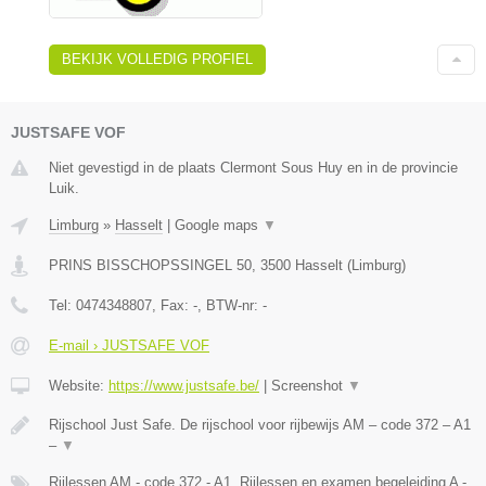
BEKIJK VOLLEDIG PROFIEL
JUSTSAFE VOF
Niet gevestigd in de plaats Clermont Sous Huy en in de provincie
Luik.
Limburg
»
Hasselt
|
Google maps
▼
PRINS BISSCHOPSSINGEL 50
,
3500
Hasselt
(
Limburg
)
Tel:
0474348807
, Fax:
-
, BTW-nr:
-
E-mail › JUSTSAFE VOF
Website:
https://www.justsafe.be/
|
Screenshot
▼
Rijschool Just Safe. De rijschool voor rijbewijs AM – code 372 – A1
–
▼
Rijlessen AM - code 372 - A1, Rijlessen en examen begeleiding A -