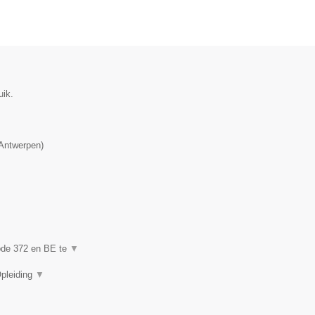
uik.
Antwerpen
)
code 372 en BE te
▼
Opleiding
▼