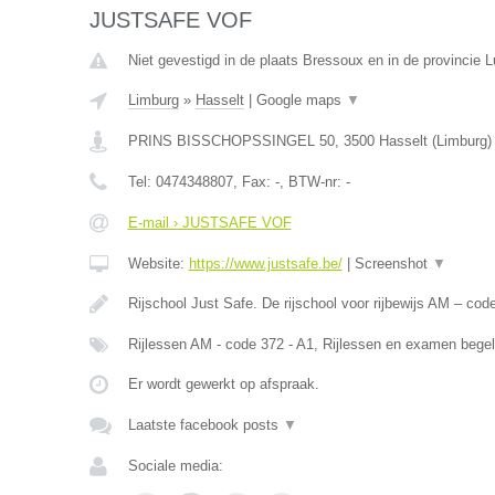
JUSTSAFE VOF
Niet gevestigd in de plaats Bressoux en in de provincie L
Limburg
»
Hasselt
|
Google maps
▼
PRINS BISSCHOPSSINGEL 50
,
3500
Hasselt
(
Limburg
)
Tel:
0474348807
, Fax:
-
, BTW-nr:
-
E-mail › JUSTSAFE VOF
Website:
https://www.justsafe.be/
|
Screenshot
▼
Rijschool Just Safe. De rijschool voor rijbewijs AM – co
Rijlessen AM - code 372 - A1, Rijlessen en examen begel
Er wordt gewerkt op afspraak.
Laatste facebook posts
▼
Sociale media: