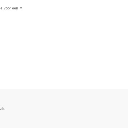
es voor een
▼
uik.