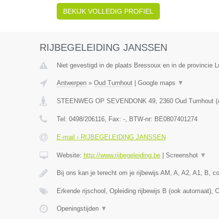
BEKIJK VOLLEDIG PROFIEL
RIJBEGELEIDING JANSSEN
Niet gevestigd in de plaats Bressoux en in de provincie L
Antwerpen
»
Oud Turnhout
|
Google maps
▼
STEENWEG OP SEVENDONK 49
,
2360
Oud Turnhout
(
Tel:
0498/206116
, Fax:
-
, BTW-nr:
BE0807401274
E-mail › RIJBEGELEIDING JANSSEN
Website:
http://www.rijbegeleiding.be
|
Screenshot
▼
Bij ons kan je terecht om je rijbewijs AM, A, A2, A1, B, 
Erkende rijschool, Opleiding rijbewijs B (ook automaat), 
Openingstijden
▼