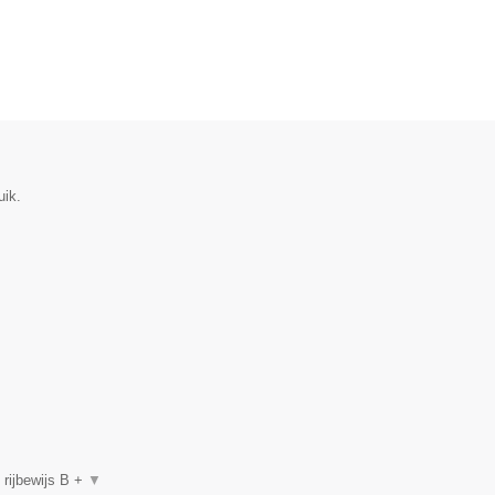
uik.
, rijbewijs B +
▼