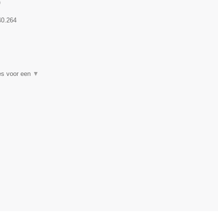
)
40.264
es voor een
▼