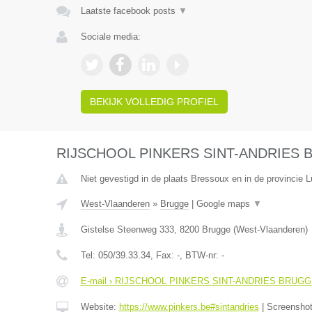
Laatste facebook posts
▼
Sociale media:
BEKIJK VOLLEDIG PROFIEL
RIJSCHOOL PINKERS SINT-ANDRIES
Niet gevestigd in de plaats Bressoux en in de provincie L
West-Vlaanderen
»
Brugge
|
Google maps
▼
Gistelse Steenweg 333
,
8200
Brugge
(
West-Vlaanderen
)
Tel:
050/39.33.34
, Fax:
-
, BTW-nr:
-
E-mail › RIJSCHOOL PINKERS SINT-ANDRIES BRUG
Website:
https://www.pinkers.be#sintandries
|
Screensho