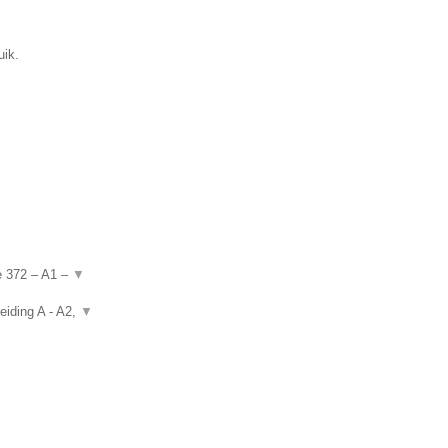
uik.
de 372 – A1 –
▼
eiding A - A2,
▼