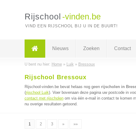
Rijschool
-vinden.be
VIND EEN RIJSCHOOL BIJ U IN DE BUURT!
Nieuws
Zoeken
Contact
U bent nu hier:
Home
»
Luik
»
Bressoux
Rijschool Bressoux
Rijschool-vinden.be bevat helaas nog geen
rijscholen in Bres
(
rijschool Luik
). Voer bovenaan deze pagina uw postcode in voor 
contact met rijscholen
om via één e-mail in contact te komen me
nu overige resultaten getoond.
1
2
3
»
»»