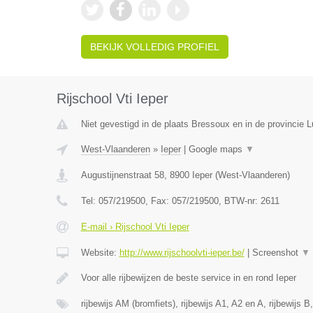
BEKIJK VOLLEDIG PROFIEL
Rijschool Vti Ieper
Niet gevestigd in de plaats Bressoux en in de provincie L
West-Vlaanderen
»
Ieper
|
Google maps
▼
Augustijnenstraat 58
,
8900
Ieper
(
West-Vlaanderen
)
Tel:
057/219500
, Fax:
057/219500
, BTW-nr:
2611
E-mail › Rijschool Vti Ieper
Website:
http://www.rijschoolvti-ieper.be/
|
Screenshot
▼
Voor alle rijbewijzen de beste service in en rond Ieper
rijbewijs AM (bromfiets), rijbewijs A1, A2 en A, rijbewijs B