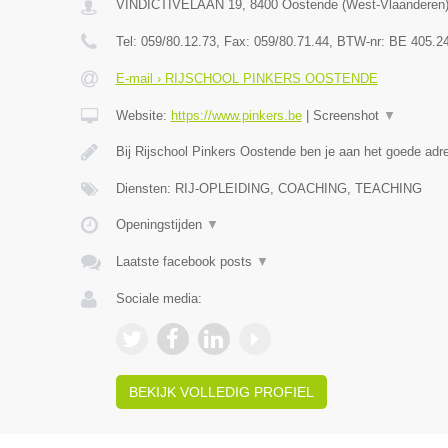
VINDICTIVELAAN 19
,
8400
Oostende
(
West-Vlaanderen
Tel:
059/80.12.73
, Fax:
059/80.71.44
, BTW-nr:
BE 405.2
E-mail › RIJSCHOOL PINKERS OOSTENDE
Website:
https://www.pinkers.be
|
Screenshot
▼
Bij Rijschool Pinkers Oostende ben je aan het goede adr
Diensten: RIJ-OPLEIDING, COACHING, TEACHING
Openingstijden
▼
Laatste facebook posts
▼
Sociale media:
BEKIJK VOLLEDIG PROFIEL