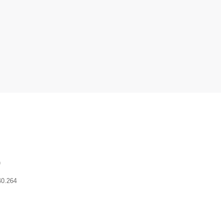
)
40.264