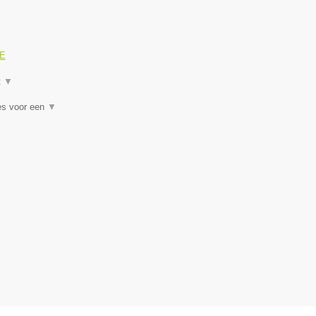
GE
t
▼
es voor een
▼