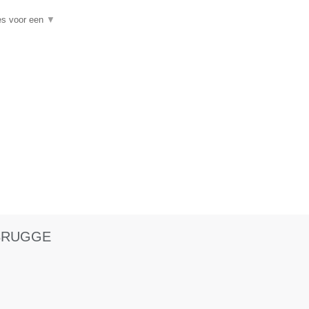
es voor een
▼
 BRUGGE