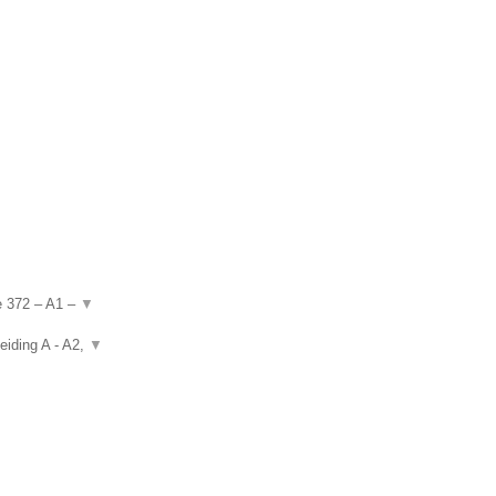
de 372 – A1 –
▼
eiding A - A2,
▼