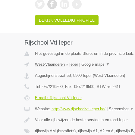
BEKIJK VOLLEDIG PROFIEL
Rijschool Vti Ieper
Niet gevestigd in de plaats Bleret en in de provincie Luik.
West-Vlaanderen
»
Ieper
|
Google maps
▼
Augustijnenstraat 58
,
8900
Ieper
(
West-Vlaanderen
)
Tel:
057/219500
, Fax:
057/219500
, BTW-nr:
2611
E-mail › Rijschool Vti Ieper
Website:
http://www.rijschoolvti-ieper.be/
|
Screenshot
▼
Voor alle rijbewijzen de beste service in en rond Ieper
rijbewijs AM (bromfiets), rijbewijs A1, A2 en A, rijbewijs B