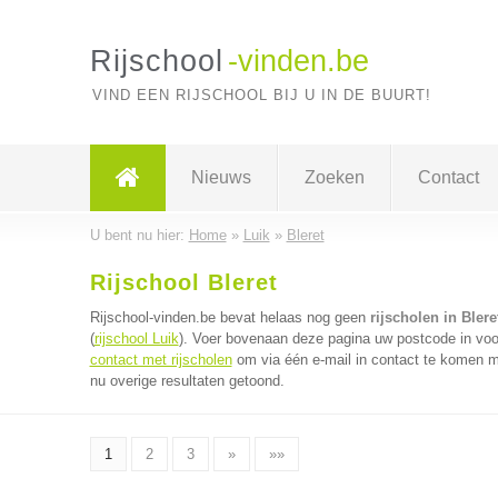
Rijschool
-vinden.be
VIND EEN RIJSCHOOL BIJ U IN DE BUURT!
Nieuws
Zoeken
Contact
U bent nu hier:
Home
»
Luik
»
Bleret
Rijschool Bleret
Rijschool-vinden.be bevat helaas nog geen
rijscholen in Blere
(
rijschool Luik
). Voer bovenaan deze pagina uw postcode in voor 
contact met rijscholen
om via één e-mail in contact te komen me
nu overige resultaten getoond.
1
2
3
»
»»