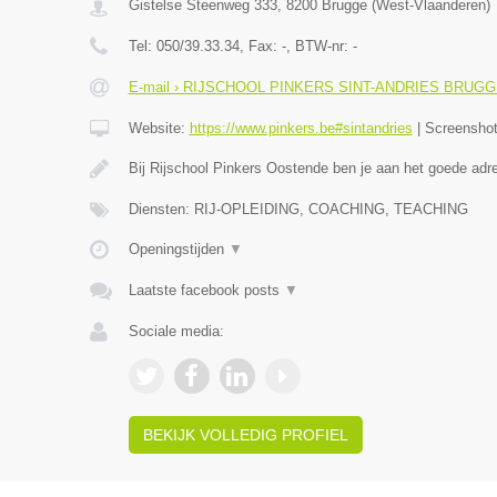
Gistelse Steenweg 333
,
8200
Brugge
(
West-Vlaanderen
)
Tel:
050/39.33.34
, Fax:
-
, BTW-nr:
-
E-mail › RIJSCHOOL PINKERS SINT-ANDRIES BRUG
Website:
https://www.pinkers.be#sintandries
|
Screensho
Bij Rijschool Pinkers Oostende ben je aan het goede adr
Diensten: RIJ-OPLEIDING, COACHING, TEACHING
Openingstijden
▼
Laatste facebook posts
▼
Sociale media:
BEKIJK VOLLEDIG PROFIEL