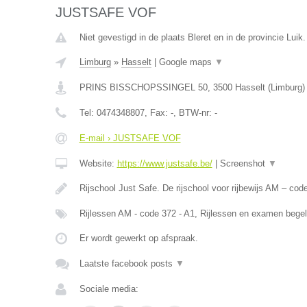
JUSTSAFE VOF
Niet gevestigd in de plaats Bleret en in de provincie Luik.
Limburg
»
Hasselt
|
Google maps
▼
PRINS BISSCHOPSSINGEL 50
,
3500
Hasselt
(
Limburg
)
Tel:
0474348807
, Fax:
-
, BTW-nr:
-
E-mail › JUSTSAFE VOF
Website:
https://www.justsafe.be/
|
Screenshot
▼
Rijschool Just Safe. De rijschool voor rijbewijs AM – co
Rijlessen AM - code 372 - A1, Rijlessen en examen begel
Er wordt gewerkt op afspraak.
Laatste facebook posts
▼
Sociale media: