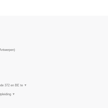
Antwerpen
)
code 372 en BE te
▼
Opleiding
▼