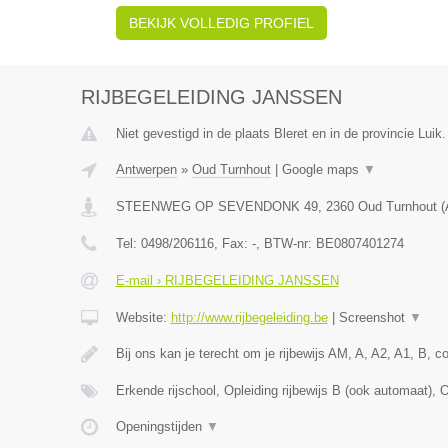
BEKIJK VOLLEDIG PROFIEL
RIJBEGELEIDING JANSSEN
Niet gevestigd in de plaats Bleret en in de provincie Luik.
Antwerpen
»
Oud Turnhout
|
Google maps
▼
STEENWEG OP SEVENDONK 49
,
2360
Oud Turnhout
(
Tel:
0498/206116
, Fax:
-
, BTW-nr:
BE0807401274
E-mail › RIJBEGELEIDING JANSSEN
Website:
http://www.rijbegeleiding.be
|
Screenshot
▼
Bij ons kan je terecht om je rijbewijs AM, A, A2, A1, B, 
Erkende rijschool, Opleiding rijbewijs B (ook automaat), 
Openingstijden
▼