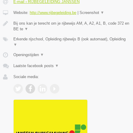
E-mail › RIJBEGELEIDING JANSSEN
Website:
http://www.rijbegeleiding.be
|
Screenshot
▼
Bij ons kan je terecht om je rijbewijs AM, A, A2, A1, B, code 372 en
BE te
▼
Erkende rijschool, Opleiding rijbewijs B (ook automaat), Opleiding
▼
Openingstijden
▼
Laatste facebook posts
▼
Sociale media: