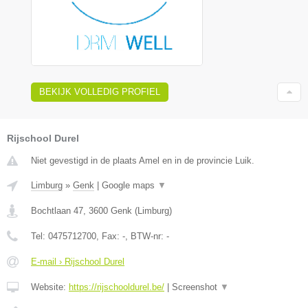
BEKIJK VOLLEDIG PROFIEL
Rijschool Durel
Niet gevestigd in de plaats Amel en in de provincie Luik.
Limburg
»
Genk
|
Google maps
▼
Bochtlaan 47
,
3600
Genk
(
Limburg
)
Tel:
0475712700
, Fax:
-
, BTW-nr:
-
E-mail › Rijschool Durel
Website:
https://rijschooldurel.be/
|
Screenshot
▼