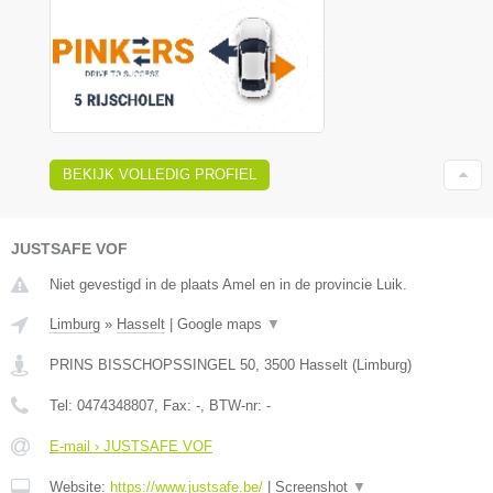
BEKIJK VOLLEDIG PROFIEL
JUSTSAFE VOF
Niet gevestigd in de plaats Amel en in de provincie Luik.
Limburg
»
Hasselt
|
Google maps
▼
PRINS BISSCHOPSSINGEL 50
,
3500
Hasselt
(
Limburg
)
Tel:
0474348807
, Fax:
-
, BTW-nr:
-
E-mail › JUSTSAFE VOF
Website:
https://www.justsafe.be/
|
Screenshot
▼