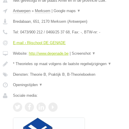
Niet gevestigd in de plaats Amel en in de provincie Luik.
Antwerpen
»
Merksem
|
Google maps
▼
Bredabaan, 651
,
2170
Merksem
(
Antwerpen
)
Tel:
0473/900 212 / 0466/25 37 68
, Fax:
-
, BTW-nr:
-
E-mail › Rijschool DE GENADE
Website:
http://www.degenade.be
|
Screenshot
▼
* Theorieles op maat volgens de laatste regelwijzigingen
▼
Diensten: Theorie B, Praktijk B, B-Theorieboeken
Openingstijden
▼
Sociale media: