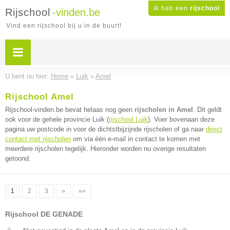
Ik heb een
rijschool
Rijschool
-vinden.be
Vind een rijschool bij u in de buurt!
U bent nu hier:
Home
»
Luik
»
Amel
Rijschool Amel
Rijschool-vinden.be bevat helaas nog geen
rijscholen in Amel
. Dit geldt
ook voor de gehele provincie Luik (
rijschool Luik
). Voer bovenaan deze
pagina uw postcode in voor de dichtstbijzijnde rijscholen of ga naar
direct
contact met rijscholen
om via één e-mail in contact te komen met
meerdere rijscholen tegelijk. Hieronder worden nu overige resultaten
getoond.
1
2
3
»
»»
Rijschool DE GENADE