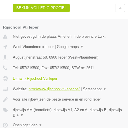
BEKIJK VOLLEDIG PROFIEL
Rijschool Vti Ieper
Niet gevestigd in de plaats Amel en in de provincie Luik.
West-Vlaanderen
»
Ieper
|
Google maps
▼
Augustijnenstraat 58
,
8900
Ieper
(
West-Vlaanderen
)
Tel:
057/219500
, Fax:
057/219500
, BTW-nr:
2611
E-mail › Rijschool Vti Ieper
Website:
http://www.rijschoolvti-ieper.be/
|
Screenshot
▼
Voor alle rijbewijzen de beste service in en rond Ieper
rijbewijs AM (bromfiets), rijbewijs A1, A2 en A, rijbewijs B, rijbewijs
B +
▼
Openingstijden
▼