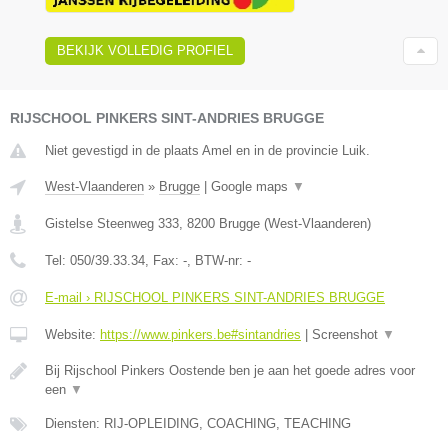
BEKIJK VOLLEDIG PROFIEL
RIJSCHOOL PINKERS SINT-ANDRIES BRUGGE
Niet gevestigd in de plaats Amel en in de provincie Luik.
West-Vlaanderen
»
Brugge
|
Google maps
▼
Gistelse Steenweg 333
,
8200
Brugge
(
West-Vlaanderen
)
Tel:
050/39.33.34
, Fax:
-
, BTW-nr:
-
E-mail › RIJSCHOOL PINKERS SINT-ANDRIES BRUGGE
Website:
https://www.pinkers.be#sintandries
|
Screenshot
▼
Bij Rijschool Pinkers Oostende ben je aan het goede adres voor
een
▼
Diensten: RIJ-OPLEIDING, COACHING, TEACHING