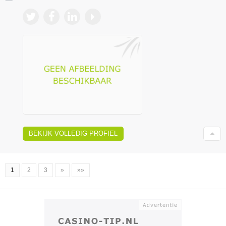
BEKIJK VOLLEDIG PROFIEL
1
2
3
»
»»