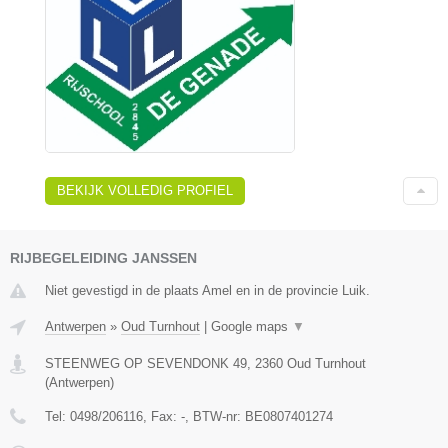
BEKIJK VOLLEDIG PROFIEL
RIJBEGELEIDING JANSSEN
Niet gevestigd in de plaats Amel en in de provincie Luik.
Antwerpen
»
Oud Turnhout
|
Google maps
▼
STEENWEG OP SEVENDONK 49
,
2360
Oud Turnhout
(
Antwerpen
)
Tel:
0498/206116
, Fax:
-
, BTW-nr:
BE0807401274