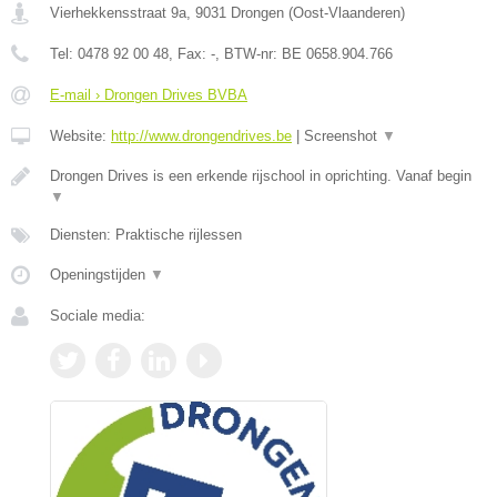
Vierhekkensstraat 9a
,
9031
Drongen
(
Oost-Vlaanderen
)
Tel:
0478 92 00 48
, Fax:
-
, BTW-nr:
BE 0658.904.766
E-mail › Drongen Drives BVBA
Website:
http://www.drongendrives.be
|
Screenshot
▼
Drongen Drives is een erkende rijschool in oprichting. Vanaf begin
▼
Diensten: Praktische rijlessen
Openingstijden
▼
Sociale media: