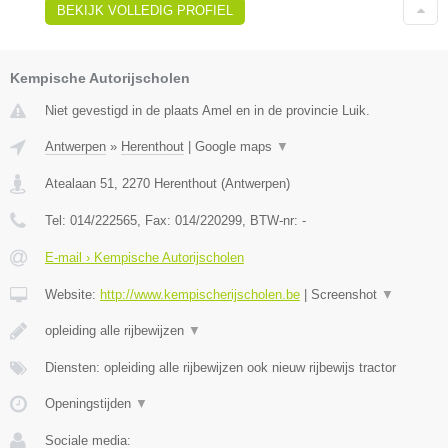
BEKIJK VOLLEDIG PROFIEL
Kempische Autorijscholen
Niet gevestigd in de plaats Amel en in de provincie Luik.
Antwerpen
»
Herenthout
|
Google maps
▼
Atealaan 51
,
2270
Herenthout
(
Antwerpen
)
Tel:
014/222565
, Fax:
014/220299
, BTW-nr:
-
E-mail › Kempische Autorijscholen
Website:
http://www.kempischerijscholen.be
|
Screenshot
▼
opleiding alle rijbewijzen
▼
Diensten: opleiding alle rijbewijzen ook nieuw rijbewijs tractor
Openingstijden
▼
Sociale media: