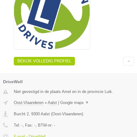
BEKIJK VOLLEDIG PROFIEL
DriveWell
Niet gevestigd in de plaats Amel en in de provincie Luik.
Oost-Vlaanderen
»
Aalst
|
Google maps
▼
Burcht 2
,
9300
Aalst
(
Oost-Vlaanderen
)
Tel:
-
, Fax:
-
, BTW-nr:
-
E-mail › DriveWell