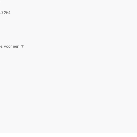
)
40.264
es voor een
▼