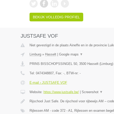
BEKIJK VOLLEDIG PROFIEL
JUSTSAFE VOF
Niet gevestigd in de plaats Aineffe en in de provincie Luik
Limburg
»
Hasselt
|
Google maps
▼
PRINS BISSCHOPSSINGEL 50
,
3500
Hasselt
(
Limburg
)
Tel:
0474348807
, Fax:
-
, BTW-nr:
-
E-mail › JUSTSAFE VOF
Website:
https://www.justsafe.be/
|
Screenshot
▼
Rijschool Just Safe. De rijschool voor rijbewijs AM – co
Rijlessen AM - code 372 - A1, Rijlessen en examen begel