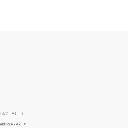
.
de 372 – A1 –
▼
eiding A - A2,
▼