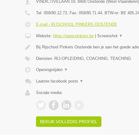
VINDICTIVELAAN 19
,
8400
Oostende
(
West-Vlaanderen
Tel:
059/80.12.73
, Fax:
059/80.71.44
, BTW-nr:
BE 405.2
E-mail › RIJSCHOOL PINKERS OOSTENDE
Website:
https://www.pinkers.be
|
Screenshot
▼
Bij Rijschool Pinkers Oostende ben je aan het goede adr
Diensten: RIJ-OPLEIDING, COACHING, TEACHING
Openingstijden
▼
Laatste facebook posts
▼
Sociale media:
BEKIJK VOLLEDIG PROFIEL