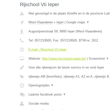
Rijschool Vti Ieper
Niet gevestigd in de plaats Aineffe en in de provincie Luik
West-Vlaanderen
»
Ieper
|
Google maps
▼
Augustijnenstraat 58
,
8900
Ieper
(
West-Vlaanderen
)
Tel:
057/219500
, Fax:
057/219500
, BTW-nr:
2611
E-mail › Rijschool Vti Ieper
Website:
http://www.rijschoolvti-ieper.be/
|
Screenshot
▼
Voor alle rijbewijzen de beste service in en rond Ieper
rijbewijs AM (bromfiets), rijbewijs A1, A2 en A, rijbewijs B
Openingstijden
▼
Laatste facebook posts
▼
Sociale media: