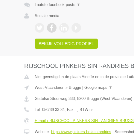
Laatste facebook posts
▼
Sociale media:
BEKIJK VOLLEDIG PROFIEL
RIJSCHOOL PINKERS SINT-ANDRIES
Niet gevestigd in de plaats Aineffe en in de provincie Luik
West-Vlaanderen
»
Brugge
|
Google maps
▼
Gistelse Steenweg 333
,
8200
Brugge
(
West-Vlaanderen
)
Tel:
050/39.33.34
, Fax:
-
, BTW-nr:
-
E-mail › RIJSCHOOL PINKERS SINT-ANDRIES BRUG
Website:
https://www.pinkers.be#sintandries
|
Screensho