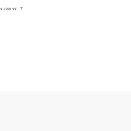
es voor een
▼
.