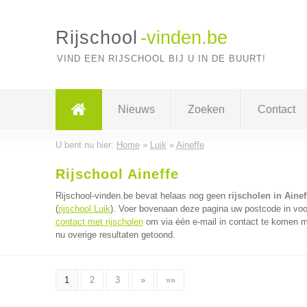
Rijschool
-vinden.be
VIND EEN RIJSCHOOL BIJ U IN DE BUURT!
Nieuws
Zoeken
Contact
U bent nu hier:
Home
»
Luik
»
Aineffe
Rijschool Aineffe
Rijschool-vinden.be bevat helaas nog geen
rijscholen in Ainef
(
rijschool Luik
). Voer bovenaan deze pagina uw postcode in voor 
contact met rijscholen
om via één e-mail in contact te komen me
nu overige resultaten getoond.
1
2
3
»
»»