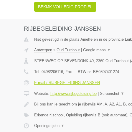
BEKIJK VOLLEDIG PROFIEL
RIJBEGELEIDING JANSSEN
Niet gevestigd in de plaats Aineffe en in de provincie Luik
Antwerpen
»
Oud Turnhout
|
Google maps
▼
STEENWEG OP SEVENDONK 49
,
2360
Oud Turnhout
(
Tel:
0498/206116
, Fax:
-
, BTW-nr:
BE0807401274
E-mail › RIJBEGELEIDING JANSSEN
Website:
http://www.rijbegeleiding.be
|
Screenshot
▼
Bij ons kan je terecht om je rijbewijs AM, A, A2, A1, B, 
Erkende rijschool, Opleiding rijbewijs B (ook automaat), 
Openingstijden
▼