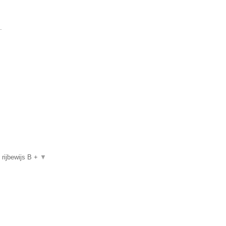
.
, rijbewijs B +
▼