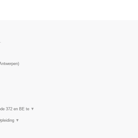
.
Antwerpen
)
code 372 en BE te
▼
Opleiding
▼