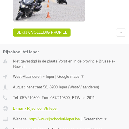
BEKIJK VOLLEDIG PROFIEL
Rijschool Vti Ieper
Niet gevestigd in de plaats Vorst en in de provincie Brussels-
Gewest.
West-Vlaanderen
»
Ieper
|
Google maps
▼
Augustijnenstraat 58
,
8900
Ieper
(
West-Vlaanderen
)
Tel:
057/219500
, Fax:
057/219500
, BTW-nr:
2611
E-mail › Rijschool Vti Ieper
Website:
http://www.rijschoolvti-ieper.be/
|
Screenshot
▼