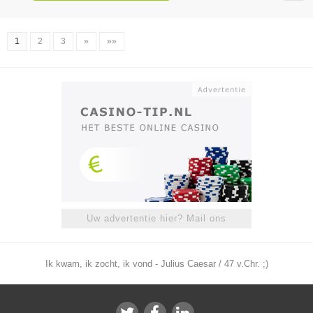
1
2
3
»
»»
Uw advertentie hier? Mail ons
Ik kwam, ik zocht, ik vond - Julius Caesar / 47 v.Chr. ;)