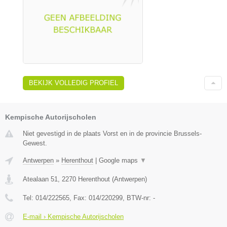
BEKIJK VOLLEDIG PROFIEL
Kempische Autorijscholen
Niet gevestigd in de plaats Vorst en in de provincie Brussels-
Gewest.
Antwerpen
»
Herenthout
|
Google maps
▼
Atealaan 51
,
2270
Herenthout
(
Antwerpen
)
Tel:
014/222565
, Fax:
014/220299
, BTW-nr:
-
E-mail › Kempische Autorijscholen