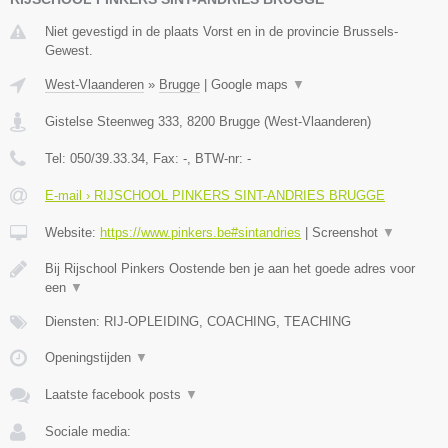
Niet gevestigd in de plaats Vorst en in de provincie Brussels-
Gewest.
West-Vlaanderen
»
Brugge
|
Google maps
▼
Gistelse Steenweg 333
,
8200
Brugge
(
West-Vlaanderen
)
Tel:
050/39.33.34
, Fax:
-
, BTW-nr:
-
E-mail › RIJSCHOOL PINKERS SINT-ANDRIES BRUGGE
Website:
https://www.pinkers.be#sintandries
|
Screenshot
▼
Bij Rijschool Pinkers Oostende ben je aan het goede adres voor
een
▼
Diensten: RIJ-OPLEIDING, COACHING, TEACHING
Openingstijden
▼
Laatste facebook posts
▼
Sociale media: