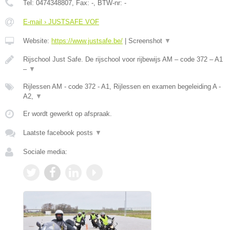
Tel:
0474348807
, Fax:
-
, BTW-nr:
-
E-mail › JUSTSAFE VOF
Website:
https://www.justsafe.be/
|
Screenshot
▼
Rijschool Just Safe. De rijschool voor rijbewijs AM – code 372 – A1
–
▼
Rijlessen AM - code 372 - A1, Rijlessen en examen begeleiding A -
A2,
▼
Er wordt gewerkt op afspraak.
Laatste facebook posts
▼
Sociale media: