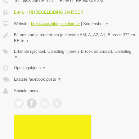
Tel:
0498/206116
, Fax:
-
, BTW-nr:
BE0807401274
E-mail › RIJBEGELEIDING JANSSEN
Website:
http://www.rijbegeleiding.be
|
Screenshot
▼
Bij ons kan je terecht om je rijbewijs AM, A, A2, A1, B, code 372 en
BE te
▼
Erkende rijschool, Opleiding rijbewijs B (ook automaat), Opleiding
▼
Openingstijden
▼
Laatste facebook posts
▼
Sociale media: