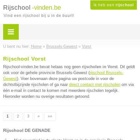
Ik heb een
rijschool
Rijschool
-vinden.be
Vind een rijschool bij u in de buurt!
U bent nu hier:
Home
»
Brussels-Gewest
»
Vorst
Rijschool Vorst
Rijschool-vinden.be bevat helaas nog geen
rijscholen in Vorst
. Dit geldt
ook voor de gehele provincie Brussels-Gewest (
rijschool Brussels-
Gewest
). Voer bovenaan deze pagina uw postcode in voor de
dichtstbijzijnde rijscholen of ga naar
direct contact met rijscholen
om via
één e-mail in contact te komen met meerdere rijscholen tegelijk.
Hieronder worden nu overige resultaten getoond.
1
2
3
»
»»
Rijschool DE GENADE