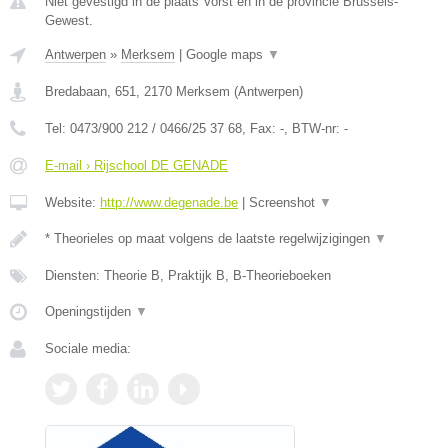
Niet gevestigd in de plaats Vorst en in de provincie Brussels-
Gewest.
Antwerpen
»
Merksem
|
Google maps
▼
Bredabaan, 651
,
2170
Merksem
(
Antwerpen
)
Tel:
0473/900 212 / 0466/25 37 68
, Fax:
-
, BTW-nr:
-
E-mail › Rijschool DE GENADE
Website:
http://www.degenade.be
|
Screenshot
▼
* Theorieles op maat volgens de laatste regelwijzigingen
▼
Diensten: Theorie B, Praktijk B, B-Theorieboeken
Openingstijden
▼
Sociale media: