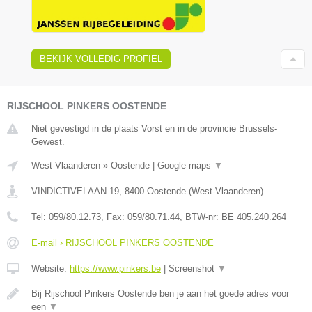
BEKIJK VOLLEDIG PROFIEL
RIJSCHOOL PINKERS OOSTENDE
Niet gevestigd in de plaats Vorst en in de provincie Brussels-
Gewest.
West-Vlaanderen
»
Oostende
|
Google maps
▼
VINDICTIVELAAN 19
,
8400
Oostende
(
West-Vlaanderen
)
Tel:
059/80.12.73
, Fax:
059/80.71.44
, BTW-nr:
BE 405.240.264
E-mail › RIJSCHOOL PINKERS OOSTENDE
Website:
https://www.pinkers.be
|
Screenshot
▼
Bij Rijschool Pinkers Oostende ben je aan het goede adres voor
een
▼