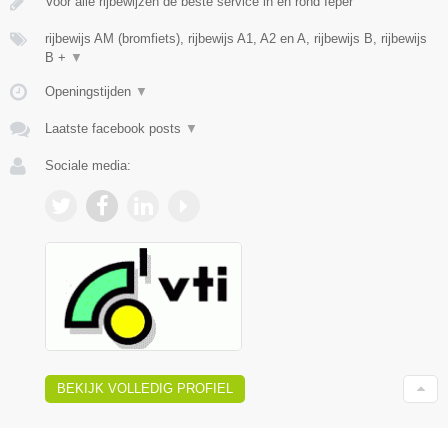
Voor alle rijbewijzen de beste service in en rond Ieper
rijbewijs AM (bromfiets), rijbewijs A1, A2 en A, rijbewijs B, rijbewijs
B +
▼
Openingstijden
▼
Laatste facebook posts
▼
Sociale media:
BEKIJK VOLLEDIG PROFIEL