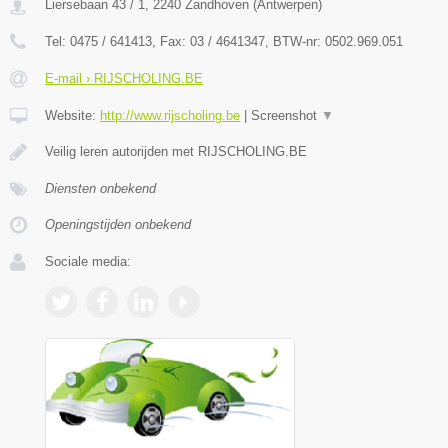
Liersebaan 43 / 1
,
2240
Zandhoven
(
Antwerpen
)
Tel:
0475 / 641413
, Fax:
03 / 4641347
, BTW-nr:
0502.969.051
E-mail › RIJSCHOLING.BE
Website:
http://www.rijscholing.be
|
Screenshot
▼
Veilig leren autorijden met RIJSCHOLING.BE
Diensten onbekend
Openingstijden onbekend
Sociale media: