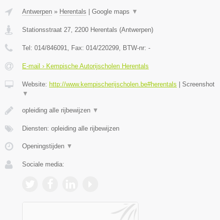
Antwerpen
»
Herentals
|
Google maps
▼
Stationsstraat 27
,
2200
Herentals
(
Antwerpen
)
Tel:
014/846091
, Fax:
014/220299
, BTW-nr:
-
E-mail › Kempische Autorijscholen Herentals
Website:
http://www.kempischerijscholen.be#herentals
|
Screenshot
▼
opleiding alle rijbewijzen
▼
Diensten: opleiding alle rijbewijzen
Openingstijden
▼
Sociale media: