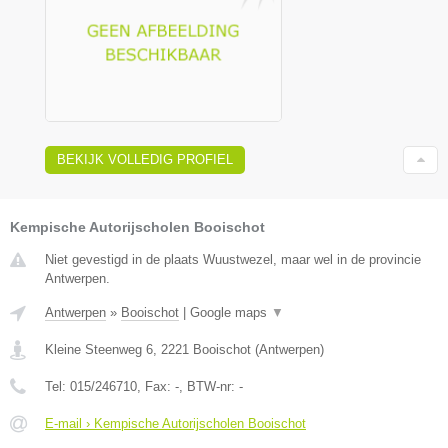
BEKIJK VOLLEDIG PROFIEL
Kempische Autorijscholen Booischot
Niet gevestigd in de plaats Wuustwezel, maar wel in de provincie
Antwerpen.
Antwerpen
»
Booischot
|
Google maps
▼
Kleine Steenweg 6
,
2221
Booischot
(
Antwerpen
)
Tel:
015/246710
, Fax:
-
, BTW-nr:
-
E-mail › Kempische Autorijscholen Booischot