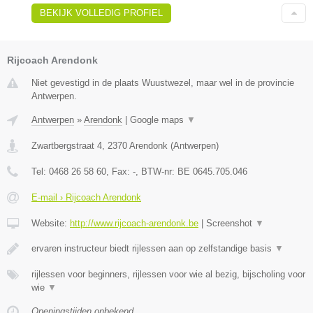
BEKIJK VOLLEDIG PROFIEL
Rijcoach Arendonk
Niet gevestigd in de plaats Wuustwezel, maar wel in de provincie
Antwerpen.
Antwerpen
»
Arendonk
|
Google maps
▼
Zwartbergstraat 4
,
2370
Arendonk
(
Antwerpen
)
Tel:
0468 26 58 60
, Fax:
-
, BTW-nr:
BE 0645.705.046
E-mail › Rijcoach Arendonk
Website:
http://www.rijcoach-arendonk.be
|
Screenshot
▼
ervaren instructeur biedt rijlessen aan op zelfstandige basis
▼
rijlessen voor beginners, rijlessen voor wie al bezig, bijscholing voor
wie
▼
Openingstijden onbekend