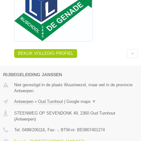
BEKIJK VOLLEDIG PROFIEL
RIJBEGELEIDING JANSSEN
Niet gevestigd in de plaats Wuustwezel, maar wel in de provincie
Antwerpen.
Antwerpen
»
Oud Turnhout
|
Google maps
▼
STEENWEG OP SEVENDONK 49
,
2360
Oud Turnhout
(
Antwerpen
)
Tel:
0498/206116
, Fax:
-
, BTW-nr:
BE0807401274