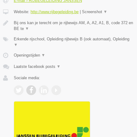
E-mail › RIJBEGELEIDING JANSSEN
Website:
http://www.rijbegeleiding.be
|
Screenshot
▼
Bij ons kan je terecht om je rijbewijs AM, A, A2, A1, B, code 372 en
BE te
▼
Erkende rijschool, Opleiding rijbewijs B (ook automaat), Opleiding
▼
Openingstijden
▼
Laatste facebook posts
▼
Sociale media: