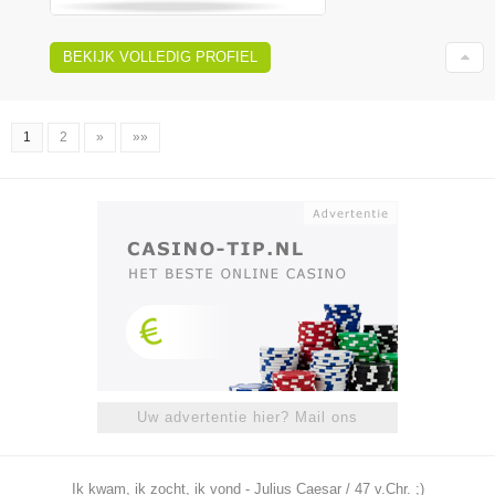
BEKIJK VOLLEDIG PROFIEL
1
2
»
»»
Uw advertentie hier? Mail ons
Ik kwam, ik zocht, ik vond - Julius Caesar / 47 v.Chr. ;)