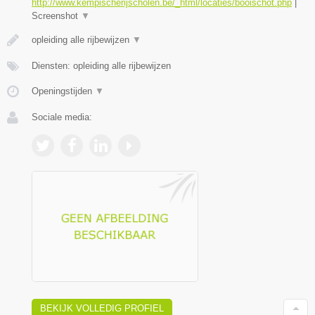
http://www.kempischerijscholen.be/_html/locaties/booischot.php
|
Screenshot
▼
opleiding alle rijbewijzen
▼
Diensten: opleiding alle rijbewijzen
Openingstijden
▼
Sociale media:
BEKIJK VOLLEDIG PROFIEL