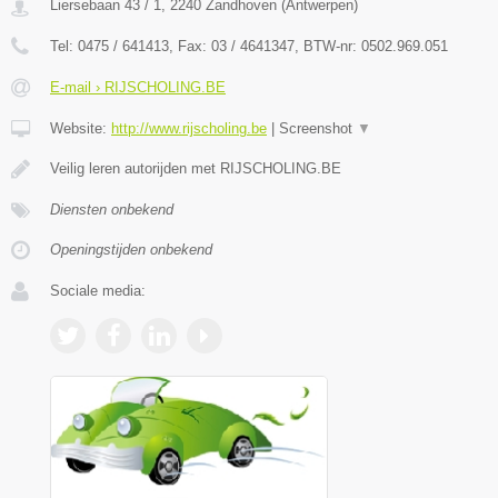
Liersebaan 43 / 1
,
2240
Zandhoven
(
Antwerpen
)
Tel:
0475 / 641413
, Fax:
03 / 4641347
, BTW-nr:
0502.969.051
E-mail › RIJSCHOLING.BE
Website:
http://www.rijscholing.be
|
Screenshot
▼
Veilig leren autorijden met RIJSCHOLING.BE
Diensten onbekend
Openingstijden onbekend
Sociale media: