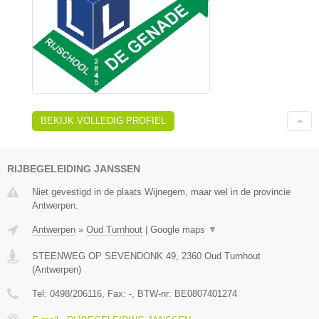
BEKIJK VOLLEDIG PROFIEL
RIJBEGELEIDING JANSSEN
Niet gevestigd in de plaats Wijnegem, maar wel in de provincie
Antwerpen.
Antwerpen
»
Oud Turnhout
|
Google maps
▼
STEENWEG OP SEVENDONK 49
,
2360
Oud Turnhout
(
Antwerpen
)
Tel:
0498/206116
, Fax:
-
, BTW-nr:
BE0807401274