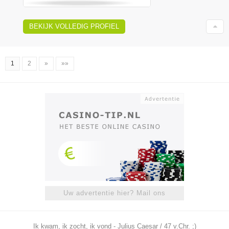
BEKIJK VOLLEDIG PROFIEL
1
2
»
»»
Uw advertentie hier? Mail ons
Ik kwam, ik zocht, ik vond - Julius Caesar / 47 v.Chr. ;)