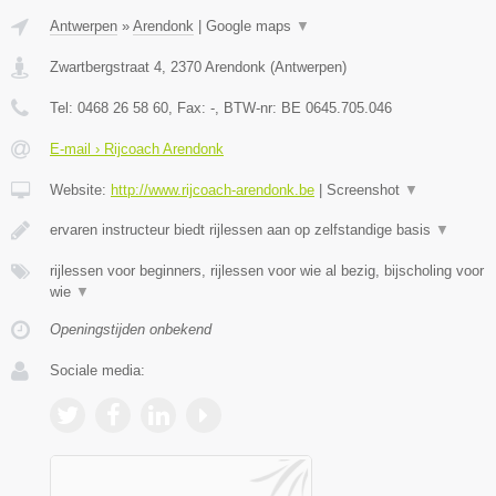
Antwerpen
»
Arendonk
|
Google maps
▼
Zwartbergstraat 4
,
2370
Arendonk
(
Antwerpen
)
Tel:
0468 26 58 60
, Fax:
-
, BTW-nr:
BE 0645.705.046
E-mail › Rijcoach Arendonk
Website:
http://www.rijcoach-arendonk.be
|
Screenshot
▼
ervaren instructeur biedt rijlessen aan op zelfstandige basis
▼
rijlessen voor beginners, rijlessen voor wie al bezig, bijscholing voor
wie
▼
Openingstijden onbekend
Sociale media: