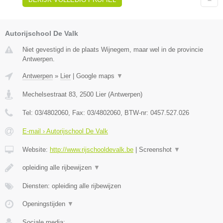
Autorijschool De Valk
Niet gevestigd in de plaats Wijnegem, maar wel in de provincie
Antwerpen.
Antwerpen
»
Lier
|
Google maps
▼
Mechelsestraat 83
,
2500
Lier
(
Antwerpen
)
Tel:
03/4802060
, Fax:
03/4802060
, BTW-nr:
0457.527.026
E-mail › Autorijschool De Valk
Website:
http://www.rijschooldevalk.be
|
Screenshot
▼
opleiding alle rijbewijzen
▼
Diensten: opleiding alle rijbewijzen
Openingstijden
▼
Sociale media: