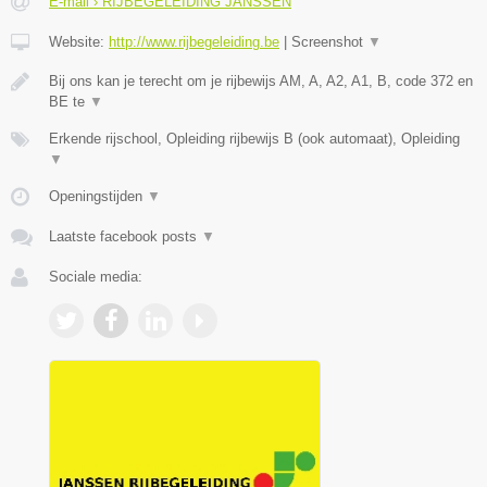
E-mail › RIJBEGELEIDING JANSSEN
Website:
http://www.rijbegeleiding.be
|
Screenshot
▼
Bij ons kan je terecht om je rijbewijs AM, A, A2, A1, B, code 372 en
BE te
▼
Erkende rijschool, Opleiding rijbewijs B (ook automaat), Opleiding
▼
Openingstijden
▼
Laatste facebook posts
▼
Sociale media: