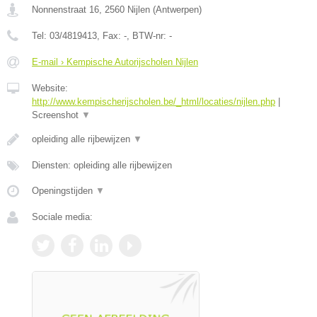
Nonnenstraat 16
,
2560
Nijlen
(
Antwerpen
)
Tel:
03/4819413
, Fax:
-
, BTW-nr:
-
E-mail › Kempische Autorijscholen Nijlen
Website:
http://www.kempischerijscholen.be/_html/locaties/nijlen.php
|
Screenshot
▼
opleiding alle rijbewijzen
▼
Diensten: opleiding alle rijbewijzen
Openingstijden
▼
Sociale media: