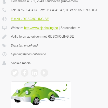
Liersebaan 43 / 1
,
2240
Zandhoven
(
Antwerpen
)
Tel:
0475 / 641413
, Fax:
03 / 4641347
, BTW-nr:
0502.969.051
E-mail › RIJSCHOLING.BE
Website:
http://www.rijscholing.be
|
Screenshot
▼
Veilig leren autorijden met RIJSCHOLING.BE
Diensten onbekend
Openingstijden onbekend
Sociale media: