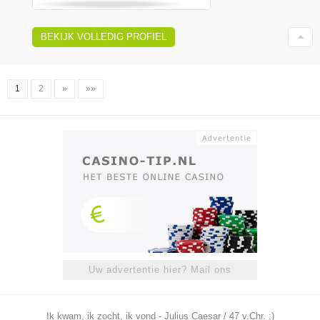
BEKIJK VOLLEDIG PROFIEL
1
2
»
»»
Uw advertentie hier? Mail ons
Ik kwam, ik zocht, ik vond - Julius Caesar / 47 v.Chr. ;)