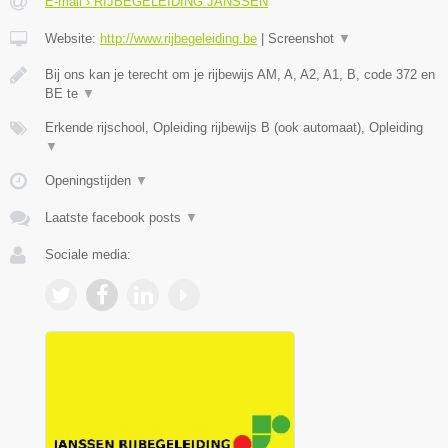
E-mail › RIJBEGELEIDING JANSSEN
Website:
http://www.rijbegeleiding.be
|
Screenshot
▼
Bij ons kan je terecht om je rijbewijs AM, A, A2, A1, B, code 372 en
BE te
▼
Erkende rijschool, Opleiding rijbewijs B (ook automaat), Opleiding
▼
Openingstijden
▼
Laatste facebook posts
▼
Sociale media: