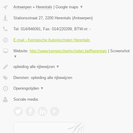
Antwerpen
»
Herentals
|
Google maps
▼
Stationsstraat 27
,
2200
Herentals
(
Antwerpen
)
Tel:
014/846091
, Fax:
014/220299
, BTW-nr:
-
E-mail › Kempische Autorijscholen Herentals
Website:
http://www.kempischerijscholen.be#herentals
|
Screenshot
▼
opleiding alle rijbewijzen
▼
Diensten: opleiding alle rijbewijzen
Openingstijden
▼
Sociale media: