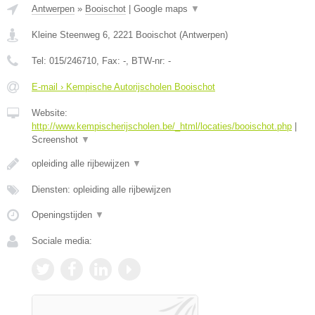
Antwerpen
»
Booischot
|
Google maps
▼
Kleine Steenweg 6
,
2221
Booischot
(
Antwerpen
)
Tel:
015/246710
, Fax:
-
, BTW-nr:
-
E-mail › Kempische Autorijscholen Booischot
Website:
http://www.kempischerijscholen.be/_html/locaties/booischot.php
|
Screenshot
▼
opleiding alle rijbewijzen
▼
Diensten: opleiding alle rijbewijzen
Openingstijden
▼
Sociale media: