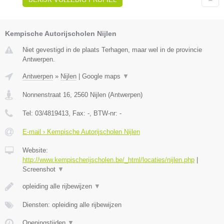
Kempische Autorijscholen Nijlen
Niet gevestigd in de plaats Terhagen, maar wel in de provincie
Antwerpen.
Antwerpen
»
Nijlen
|
Google maps
▼
Nonnenstraat 16
,
2560
Nijlen
(
Antwerpen
)
Tel:
03/4819413
, Fax:
-
, BTW-nr:
-
E-mail › Kempische Autorijscholen Nijlen
Website:
http://www.kempischerijscholen.be/_html/locaties/nijlen.php
|
Screenshot
▼
opleiding alle rijbewijzen
▼
Diensten: opleiding alle rijbewijzen
Openingstijden
▼